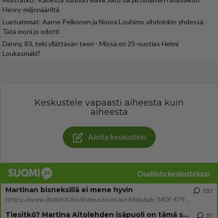
Henry-miljonääriltä
Luetuimmat: Aarne Pelkonen ja Noora Louhimo vihdoinkin yhdessä -
Tätä moni jo odotti
Danny, 83, teki yllättävän teon - Missä on 25-vuotias Helmi
Loukasmäki?
Keskustele vapaasti aiheesta kuin
aiheesta
Aloita keskustelu
Osallistu keskusteluun
Martinan bisneksillä ei mene hyvin
332
https://www.iltalehti.fi/viihdeuutiset/a/c46da6ab-340f-4790-aaa7-0865eed2336 Yrityksen konkurssihakemus on tullut kärä
Tiesitkö? Martina Aitolehden isäpuoli on tämä suosittu laulaja
35