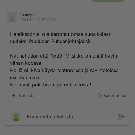
Anonyymi
2024-02-27 17:48:59
Henriksson ei ole kertonut omaa suosikkiaan
uudeksi Puolueen Puheenjohtajaksi!
Nyt nähdään että "tyttö" Viisikko on enää hyvin
vähän koossa!
Heillä oli kiva käydä teattereissa ja ravintoloissa
esiintymässä.
Normaali poliittinen työ ei kiinnosta!
Äänestä
Kommentoi
Kommentoi aloitusta...