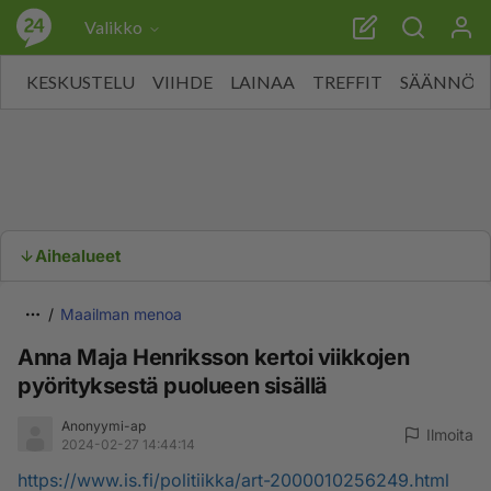
Valikko
KESKUSTELU
VIIHDE
LAINAA
TREFFIT
SÄÄNNÖT
Aihealueet
Maailman menoa
Anna Maja Henriksson kertoi viikkojen
pyörityksestä puolueen sisällä
Anonyymi-ap
Ilmoita
2024-02-27 14:44:14
https://www.is.fi/politiikka/art-2000010256249.html