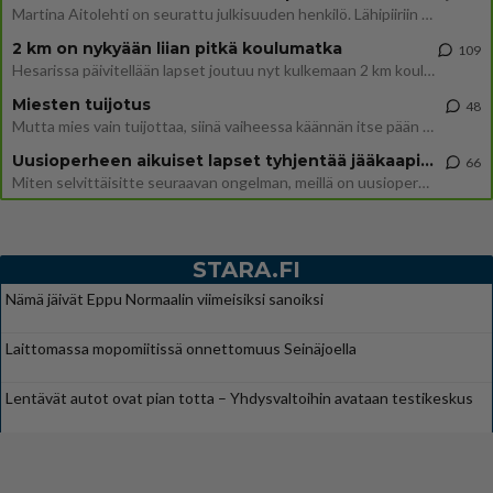
Martina Aitolehti on seurattu julkisuuden henkilö. Lähipiiriin mahtuu muitakin tunnettuja henkilöitä. Tiesitkö, että Ma
2 km on nykyään liian pitkä koulumatka
109
Hesarissa päivitellään lapset joutuu nyt kulkemaan 2 km kouluun jösses. Ruostefillarilla tuo matka menee vaikka miten äk
Miesten tuijotus
48
Mutta mies vain tuijottaa, siinä vaiheessa käännän itse pään pois. Mikä juttu? Yleensä jos joku tuijottaa tai katsoo, hä
Uusioperheen aikuiset lapset tyhjentää jääkaapin käydessään
66
Miten selvittäisitte seuraavan ongelman, meillä on uusioperhe, minulla teini-ikäiset lapset ja puolisolla aikuiset, jotk
STARA.FI
Nämä jäivät Eppu Normaalin viimeisiksi sanoiksi
Laittomassa mopomiitissä onnettomuus Seinäjoella
Lentävät autot ovat pian totta – Yhdysvaltoihin avataan testikeskus