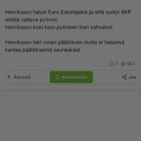
Henriksson halusi Euro Edustajaksi ja siitä syntyi RKP
sisällä valtava pyörre!
Henriksson koki tuon pyörteen liian vahvaksi!
Henriksson teki oman päätöksen mutta ei halunnut
kantaa päätöksensä seurauksia!
1
183
Äänestä
Kommentoi
Jaa