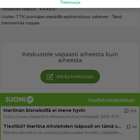
Tietosuoja
Iloyllätys! Maajussi-Kalle ja Niina palaavat televisioon - Niinalta
rehellinen reaktio: "KÄÄKS!"
Uuden TTK-juontajan ympärillä epätietoisuus sakenee - Tämä
hämmentää soppaa
Keskustele vapaasti aiheesta kuin
aiheesta
Aloita keskustelu
Osallistu keskusteluun
Martinan bisneksillä ei mene hyvin
331
https://www.iltalehti.fi/viihdeuutiset/a/c46da6ab-340f-4790-aaa7-0865eed2336 Yrityksen konkurssihakemus on tullut kärä
Tiesitkö? Martina Aitolehden isäpuoli on tämä suosittu laulaja
34
Martina Aitolehti on seurattu julkisuuden henkilö. Lähipiiriin mahtuu muitakin tunnettuja henkilöitä. Tiesitkö, että Ma