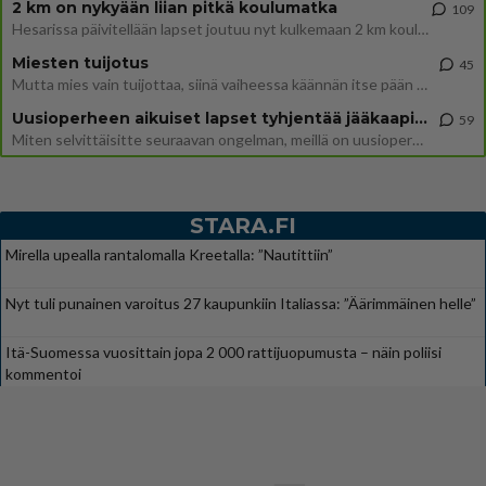
2 km on nykyään liian pitkä koulumatka
109
Hesarissa päivitellään lapset joutuu nyt kulkemaan 2 km kouluun jösses. Ruostefillarilla tuo matka menee vaikka miten äk
Miesten tuijotus
45
Mutta mies vain tuijottaa, siinä vaiheessa käännän itse pään pois. Mikä juttu? Yleensä jos joku tuijottaa tai katsoo, hä
Uusioperheen aikuiset lapset tyhjentää jääkaapin käydessään
59
Miten selvittäisitte seuraavan ongelman, meillä on uusioperhe, minulla teini-ikäiset lapset ja puolisolla aikuiset, jotk
STARA.FI
Mirella upealla rantalomalla Kreetalla: ”Nautittiin”
Nyt tuli punainen varoitus 27 kaupunkiin Italiassa: ”Äärimmäinen helle”
Itä-Suomessa vuosittain jopa 2 000 rattijuopumusta – näin poliisi
kommentoi