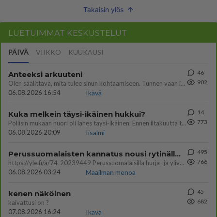
Takaisin ylös
LUETUIMMAT KESKUSTELUT
PÄIVÄ
VIIKKO
KUUKAUSI
46
Anteeksi arkuuteni
902
Olen säälittävä, mitä tulee sinun kohtaamiseen. Tunnen vaan itseni todella epävarmaksi sun kanssa. Jos minun olisi pitän
06.08.2026 16:54
Ikävä
14
Kuka melkein täysi-ikäinen hukkui?
773
Poliisin mukaan nuori oli lähes täysi-ikäinen. Ennen iltakuutta tulleen ilmoituksen mukaan ihminen oli joutunut mahdoll
06.08.2026 20:09
Iisalmi
495
Perussuomalaisten kannatus nousi rytinällä Ylen tänään julkaisemassa tuoreimmassa gallup-kyselyssä.
766
https://yle.fi/a/74-20239449 Perussuomalaisilla hurja- ja ylivoimaisesti suurin nousu tässä uudessa Ylen gallupissa. Kyl
06.08.2026 03:24
Maailman menoa
45
kenen näköinen
682
kaivattusi on ?
07.08.2026 16:24
Ikävä