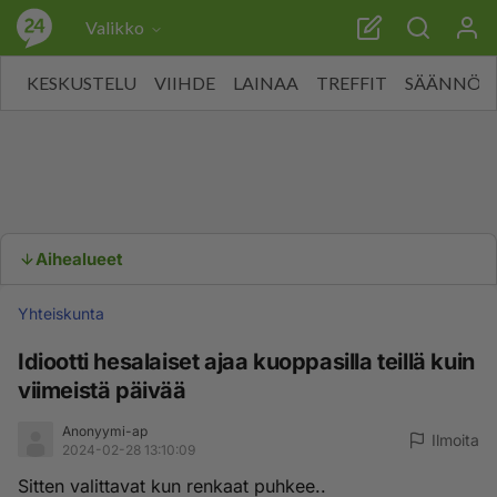
Valikko
KESKUSTELU
VIIHDE
LAINAA
TREFFIT
SÄÄNNÖT
Aihealueet
Yhteiskunta
Idiootti hesalaiset ajaa kuoppasilla teillä kuin
viimeistä päivää
Anonyymi-ap
Ilmoita
2024-02-28 13:10:09
Sitten valittavat kun renkaat puhkee..