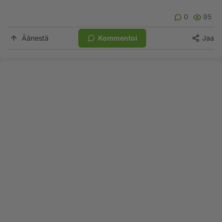
0
95
Äänestä
Kommentoi
Jaa