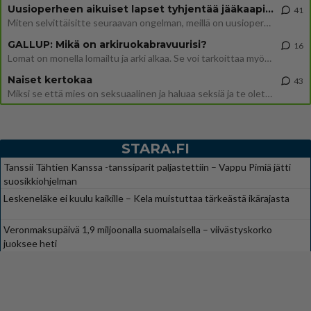
Uusioperheen aikuiset lapset tyhjentää jääkaapin käydessään
41
Miten selvittäisitte seuraavan ongelman, meillä on uusioperhe, minulla teini-ikäiset lapset ja puolisolla aikuiset, jotk
GALLUP: Mikä on arkiruokabravuurisi?
16
Lomat on monella lomailtu ja arki alkaa. Se voi tarkoittaa myös sitä, että grillailut on grillattu ja palataan arjen ruo
Naiset kertokaa
43
Miksi se että mies on seksuaalinen ja haluaa seksiä ja te olette hänen mielestänne haluttava on vastenmielistä? Mikä sii
STARA.FI
Tanssii Tähtien Kanssa -tanssiparit paljastettiin – Vappu Pimiä jätti
suosikkiohjelman
Leskeneläke ei kuulu kaikille – Kela muistuttaa tärkeästä ikärajasta
Veronmaksupäivä 1,9 miljoonalla suomalaisella – viivästyskorko
juoksee heti