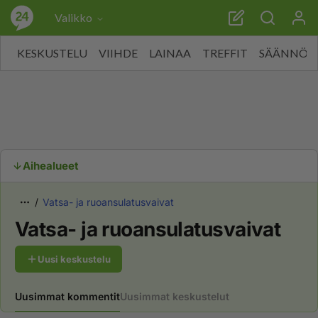
Valikko
KESKUSTELU
VIIHDE
LAINAA
TREFFIT
SÄÄNNÖT
Aihealueet
Vatsa- ja ruoansulatusvaivat
Vatsa- ja ruoansulatusvaivat
Uusi keskustelu
Uusimmat kommentit
Uusimmat keskustelut