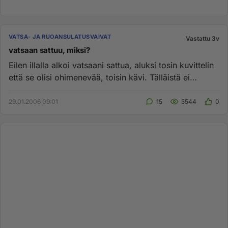
VATSA- JA RUOANSULATUSVAIVAT
Vastattu 3v
vatsaan sattuu, miksi?
Eilen illalla alkoi vatsaani sattua, aluksi tosin kuvittelin
että se olisi ohimenevää, toisin kävi. Tälläistä ei
aikaise...
29.01.2006 09:01
15
5544
0