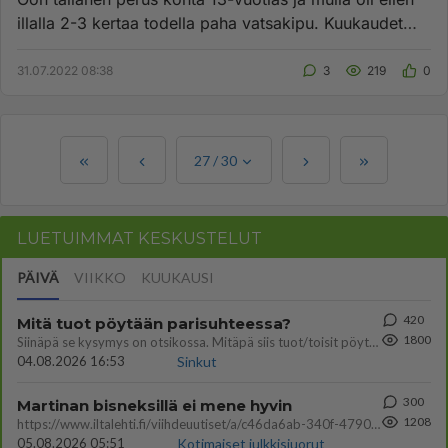
illalla 2-3 kertaa todella paha vatsakipu. Kuukaudet
alkaa ensi v...
31.07.2022 08:38
3
219
0
27
/
30
LUETUIMMAT KESKUSTELUT
PÄIVÄ
VIIKKO
KUUKAUSI
420
Mitä tuot pöytään parisuhteessa?
1800
Siinäpä se kysymys on otsikossa. Mitäpä siis tuot/toisit pöytään parisuhteessa? Oletko mies vai nainen? Koetko sen mitä
04.08.2026 16:53
Sinkut
300
Martinan bisneksillä ei mene hyvin
1208
https://www.iltalehti.fi/viihdeuutiset/a/c46da6ab-340f-4790-aaa7-0865eed2336 Yrityksen konkurssihakemus on tullut kärä
05.08.2026 05:51
Kotimaiset julkkisjuorut