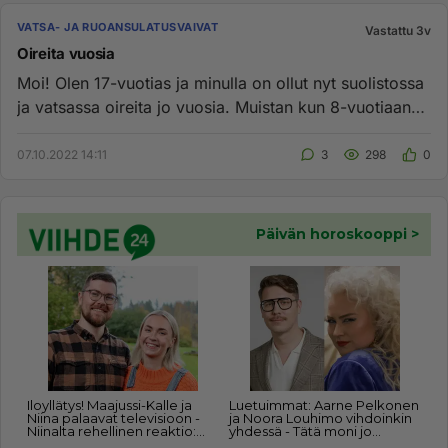
VATSA- JA RUOANSULATUSVAIVAT
Vastattu 3v
Oireita vuosia
Moi! Olen 17-vuotias ja minulla on ollut nyt suolistossa
ja vatsassa oireita jo vuosia. Muistan kun 8-vuotiaana
vessapap...
07.10.2022 14:11
3
298
0