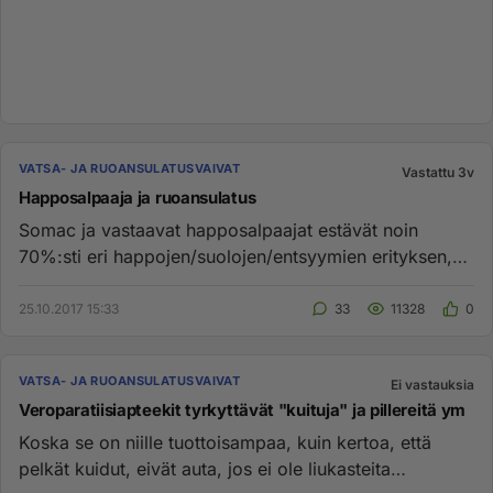
VATSA- JA RUOANSULATUSVAIVAT
Vastattu 3v
Happosalpaaja ja ruoansulatus
Somac ja vastaavat happosalpaajat estävät noin
70%:sti eri happojen/suolojen/entsyymien erityksen,
siis ruoansulatukseen...
25.10.2017 15:33
33
11328
0
VATSA- JA RUOANSULATUSVAIVAT
Ei vastauksia
Veroparatiisiapteekit tyrkyttävät "kuituja" ja pillereitä ym
Koska se on niille tuottoisampaa, kuin kertoa, että
pelkät kuidut, eivät auta, jos ei ole liukasteita