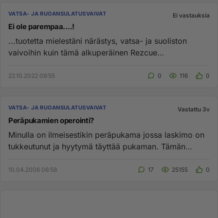
VATSA- JA RUOANSULATUSVAIVAT
Ei vastauksia
Ei ole parempaa....!
...tuotetta mielestäni närästys, vatsa- ja suoliston
vaivoihin kuin tämä alkuperäinen Rezcue
sinkkikarnosiini! Suositte...
22.10.2022 09:55
0
116
0
VATSA- JA RUOANSULATUSVAIVAT
Vastattu 3v
Peräpukamien operointi?
Minulla on ilmeisestikin peräpukama jossa laskimo on
tukkeutunut ja hyytymä täyttää pukaman. Tämän
vuoksi tämä alunperin...
10.04.2006 06:58
17
25155
0