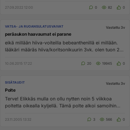
suolistossa, eli h...
27.09.2022 12:00
0
82
0
VATSA- JA RUOANSULATUSVAIVAT
Vastattu 3v
peräaukon haavaumat ei parane
eikä millään hiiva-voiteilla bebeanthenillä ei millään.
lääkäri määräs hiiva/koritsonikuurin 3vk. olen tuon 2
kertaa teh...
10.06.2015 17:22
20
19945
0
SISÄTAUDIT
Vastattu 3v
Polte
Terve! Elikkäs mulla on ollu nytten noin 5 viikkoa
poltetta oikealla kyljellä. Tämä polte alkoi samoihin
aikoihin kun sö...
23.11.2005 13:32
3
566
0