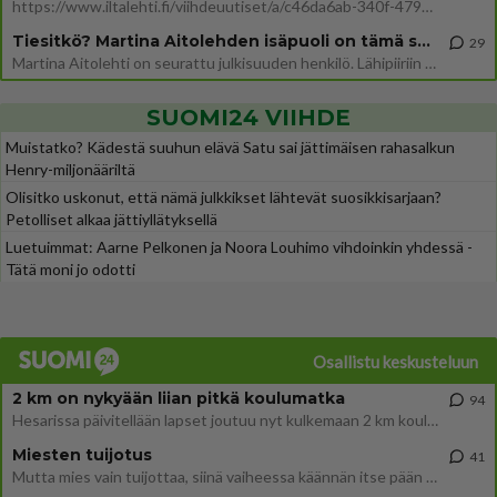
https://www.iltalehti.fi/viihdeuutiset/a/c46da6ab-340f-4790-aaa7-0865eed2336 Yrityksen konkurssihakemus on tullut kärä
Tiesitkö? Martina Aitolehden isäpuoli on tämä suosittu laulaja
29
Martina Aitolehti on seurattu julkisuuden henkilö. Lähipiiriin mahtuu muitakin tunnettuja henkilöitä. Tiesitkö, että Ma
SUOMI24 VIIHDE
Muistatko? Kädestä suuhun elävä Satu sai jättimäisen rahasalkun
Henry-miljonääriltä
Olisitko uskonut, että nämä julkkikset lähtevät suosikkisarjaan?
Petolliset alkaa jättiyllätyksellä
Luetuimmat: Aarne Pelkonen ja Noora Louhimo vihdoinkin yhdessä -
Tätä moni jo odotti
Osallistu keskusteluun
2 km on nykyään liian pitkä koulumatka
94
Hesarissa päivitellään lapset joutuu nyt kulkemaan 2 km kouluun jösses. Ruostefillarilla tuo matka menee vaikka miten äk
Miesten tuijotus
41
Mutta mies vain tuijottaa, siinä vaiheessa käännän itse pään pois. Mikä juttu? Yleensä jos joku tuijottaa tai katsoo, hä