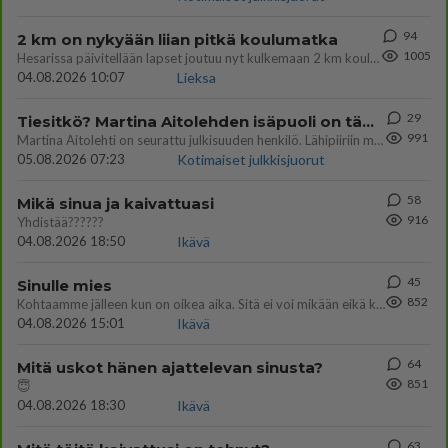
94
2 km on nykyään liian pitkä koulumatka
1005
Hesarissa päivitellään lapset joutuu nyt kulkemaan 2 km kouluun jösses. Ruostefillarilla tuo matka menee vaikka miten äk
04.08.2026 10:07
Lieksa
29
Tiesitkö? Martina Aitolehden isäpuoli on tämä suosittu laulaja
991
Martina Aitolehti on seurattu julkisuuden henkilö. Lähipiiriin mahtuu muitakin tunnettuja henkilöitä. Tiesitkö, että Ma
05.08.2026 07:23
Kotimaiset julkkisjuorut
58
Mikä sinua ja kaivattuasi
916
Yhdistää??????
04.08.2026 18:50
Ikävä
45
Sinulle mies
852
Kohtaamme jälleen kun on oikea aika. Sitä ei voi mikään eikä kukaan estää <3 <3
04.08.2026 15:01
Ikävä
64
Mitä uskot hänen ajattelevan sinusta?
851
😇
04.08.2026 18:30
Ikävä
63