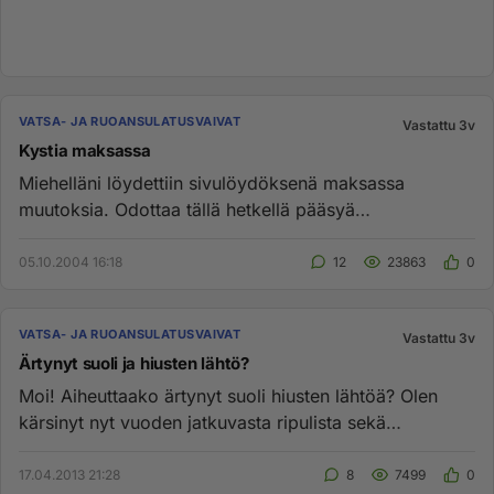
VATSA- JA RUOANSULATUSVAIVAT
Vastattu 3v
Kystia maksassa
Miehelläni löydettiin sivulöydöksenä maksassa
muutoksia. Odottaa tällä hetkellä pääsyä
ultraäänitutkimukseen. Onko kenel...
05.10.2004 16:18
12
23863
0
VATSA- JA RUOANSULATUSVAIVAT
Vastattu 3v
Ärtynyt suoli ja hiusten lähtö?
Moi! Aiheuttaako ärtynyt suoli hiusten lähtöä? Olen
kärsinyt nyt vuoden jatkuvasta ripulista sekä
ummetuksesta, ja närä...
17.04.2013 21:28
8
7499
0