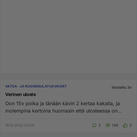
VATSA- JA RUOANSULATUSVAIVAT
Vastattu 3v
Verinen uloste
Oon 15v poika ja tänään kävin 2 kertaa kakalla, ja
molempina kertoina huomasin että ulosteessa on
verta! Pökäleet olivat...
18.10.2022 23:04
2
148
0