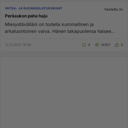
VATSA- JA RUOANSULATUSVAIVAT
Vastattu 3v
Peräaukon paha haju
Miesystävälläni on todella kummallinen ja
arkaluontoinen vaiva. Hänen takapuolensa haisee
todella pahalta (haju on oikea...
12.12.2007 19:28
4
14901
0