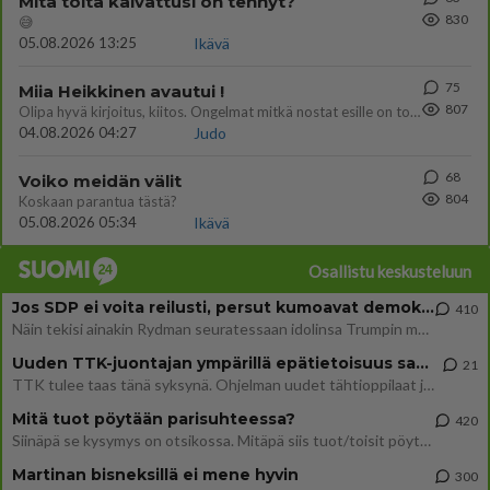
Mitä töitä kaivattusi on tehnyt?
830
😅
05.08.2026 13:25
Ikävä
75
Miia Heikkinen avautui !
807
Olipa hyvä kirjoitus, kiitos. Ongelmat mitkä nostat esille on todellisia ja tämä ylimielisyys totta ja se näkyy kaikessa
04.08.2026 04:27
Judo
68
Voiko meidän välit
804
Koskaan parantua tästä?
05.08.2026 05:34
Ikävä
Osallistu keskusteluun
Jos SDP ei voita reilusti, persut kumoavat demokratian Suomesta
410
Näin tekisi ainakin Rydman seuratessaan idolinsa Trumpin mallia https://www.is.fi/politiikka/art-2000012187244.html
Uuden TTK-juontajan ympärillä epätietoisuus sakenee - Nyt MTV hämmentää soppaa
21
TTK tulee taas tänä syksynä. Ohjelman uudet tähtioppilaat julkistetaan torstaina 6. elokuuta klo 14 alkavassa lehdistö
Mitä tuot pöytään parisuhteessa?
420
Siinäpä se kysymys on otsikossa. Mitäpä siis tuot/toisit pöytään parisuhteessa? Oletko mies vai nainen? Koetko sen mitä
Martinan bisneksillä ei mene hyvin
300