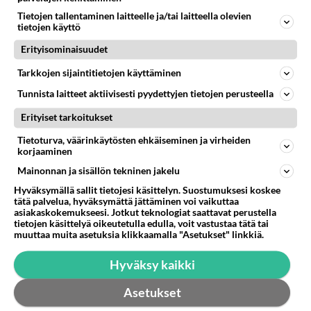
Viiltävä alavatsakipu
Tietojen tallentaminen laitteelle ja/tai laitteella olevien
tietojen käyttö
Mikähän mulla voi olla? Monta viikkoa ollut alavatsalla
viiltävää kipua, pääosin oikealla puolella joka säteilee
Erityisominaisuudet
myös k...
Tarkkojen sijaintitietojen käyttäminen
09.09.2022 08:27
3
210
0
Tunnista laitteet aktiivisesti pyydettyjen tietojen perusteella
Erityiset tarkoitukset
Tietoturva, väärinkäytösten ehkäiseminen ja virheiden
korjaaminen
Mainonnan ja sisällön tekninen jakelu
Hyväksymällä sallit tietojesi käsittelyn. Suostumuksesi koskee
tätä palvelua, hyväksymättä jättäminen voi vaikuttaa
asiakaskokemukseesi. Jotkut teknologiat saattavat perustella
tietojen käsittelyä oikeutetulla edulla, voit vastustaa tätä tai
muuttaa muita asetuksia klikkaamalla "Asetukset" linkkiä.
Hyväksy kaikki
Asetukset