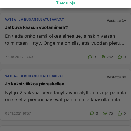
Tietosuoja
VATSA- JA RUOANSULATUSVAIVAT
Vastattu 3v
Jatkuva kaasun vuotaminen??
En tiedä onko tämä oikea aihealue, ainakin vatsan
toimintaan liittyy. Ongelma on siis, että vuodan pierua
koko ajan, ja ...
27.08.2022 13:43
3
262
0
VATSA- JA RUOANSULATUSVAIVAT
Vastattu 3v
Jo kaksi viikkoa piereskellen
Nyt jo 2 viikkoa pierettänyt aivan älyttömästi ja pahinta
on se että pieruni haisevat pahimmalta kaasulta mitä
kukaan on...
03.11.2021 16:57
6
75
0