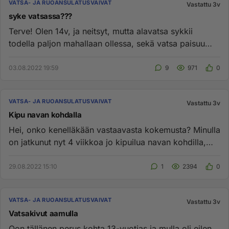
VATSA- JA RUOANSULATUSVAIVAT
Vastattu 3v
syke vatsassa???
Terve! Olen 14v, ja neitsyt, mutta alavatsa sykkii
todella paljon mahallaan ollessa, sekä vatsa paisuu
päivä päivältä, o...
03.08.2022 19:59
9
971
0
VATSA- JA RUOANSULATUSVAIVAT
Vastattu 3v
Kipu navan kohdalla
Hei, onko kenelläkään vastaavasta kokemusta? Minulla
on jatkunut nyt 4 viikkoa jo kipuilua navan kohdilla,
enimmäkseen o...
29.08.2022 15:10
1
2394
0
VATSA- JA RUOANSULATUSVAIVAT
Vastattu 3v
Vatsakivut aamulla
Oon tällänen perus kohta 13-vuotias ja mulla oli eilen