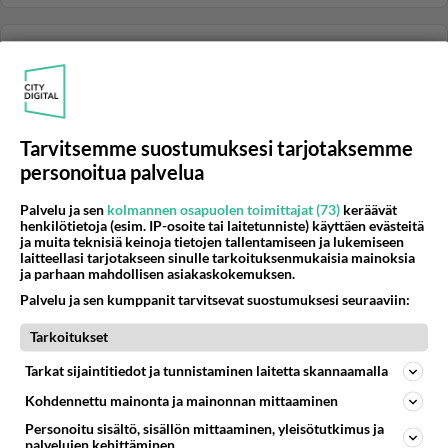
VATSA- JA RUOANSULATUSVAIVAT
Vastattu 3v
Mitä sairastan
Viikon asperiini käytön jälkeen ripuli hellittää olen
kokeillut monta kertaa, ja toinen jolla on sama
Tarvitsemme suostumuksesi tarjotaksemme
parantava vaikutus...
personoitua palvelua
14.09.2022 07:37
1
180
0
Palvelu ja sen
kolmannen osapuolen toimittajat (73)
keräävät
henkilötietoja (esim. IP-osoite tai laitetunniste) käyttäen evästeitä
ja muita teknisiä keinoja tietojen tallentamiseen ja lukemiseen
VATSA- JA RUOANSULATUSVAIVAT
Vastattu 3v
laitteellasi tarjotakseen sinulle tarkoituksenmukaisia mainoksia
vancomysin kuuri
ja parhaan mahdollisen asiakaskokemuksen.
onko kukaan syönyt vancomysin kuurin? onko
Palvelu ja sen kumppanit tarvitsevat suostumuksesi seuraaviin:
millainen elimistölle, oletko sietänyt sen hyvin vai onko
Tarkoitukset
todella raju? mitä...
20.01.2008 16:26
10
12766
0
Tarkat sijaintitiedot ja tunnistaminen laitetta skannaamalla
Kohdennettu mainonta ja mainonnan mittaaminen
Personoitu sisältö, sisällön mittaaminen, yleisötutkimus ja
VATSA- JA RUOANSULATUSVAIVAT
Vastattu 3v
palvelujen kehittäminen