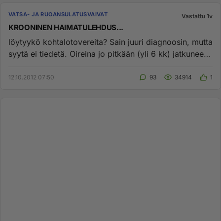
VATSA- JA RUOANSULATUSVAIVAT
Vastattu 1v
KROONINEN HAIMATULEHDUS...
löytyykö kohtalotovereita? Sain juuri diagnoosin, mutta
syytä ei tiedetä. Oireina jo pitkään (yli 6 kk) jatkuneet
ylävat...
12.10.2012 07:50
93
34914
1