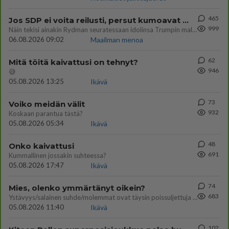
465
Jos SDP ei voita reilusti, persut kumoavat demokratian Suomesta
999
Näin tekisi ainakin Rydman seuratessaan idolinsa Trumpin mallia https://www.is.fi/politiikka/art-2000012187244.html
06.08.2026 09:02
Maailman menoa
62
Mitä töitä kaivattusi on tehnyt?
946
😅
05.08.2026 13:25
Ikävä
73
Voiko meidän välit
932
Koskaan parantua tästä?
05.08.2026 05:34
Ikävä
48
Onko kaivattusi
691
Kummallinen jossakin suhteessa?
05.08.2026 17:47
Ikävä
74
Mies, olenko ymmärtänyt oikein?
683
Ystävyys/salainen suhde/molemmat ovat täysin poissuljettuja asioita? Nainen
05.08.2026 11:40
Ikävä
102