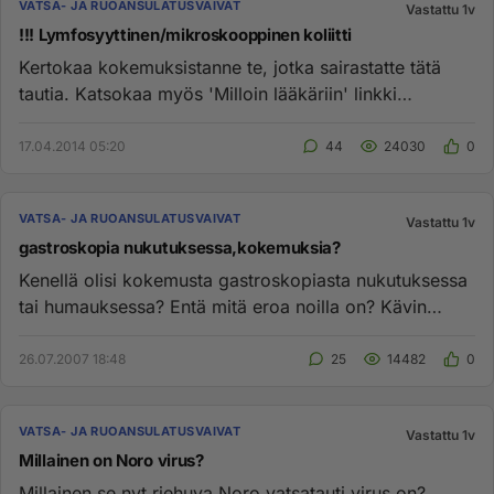
VATSA- JA RUOANSULATUSVAIVAT
Vastattu 1v
!!! Lymfosyyttinen/mikroskooppinen koliitti
Kertokaa kokemuksistanne te, jotka sairastatte tätä
tautia. Katsokaa myös 'Milloin lääkäriin' linkki
(http://keskustelu....
17.04.2014 05:20
44
24030
0
VATSA- JA RUOANSULATUSVAIVAT
Vastattu 1v
gastroskopia nukutuksessa,kokemuksia?
Kenellä olisi kokemusta gastroskopiasta nukutuksessa
tai humauksessa? Entä mitä eroa noilla on? Kävin
tänään elämäni ek...
26.07.2007 18:48
25
14482
0
VATSA- JA RUOANSULATUSVAIVAT
Vastattu 1v
Millainen on Noro virus?
Millainen se nyt riehuva Noro vatsatauti virus on?