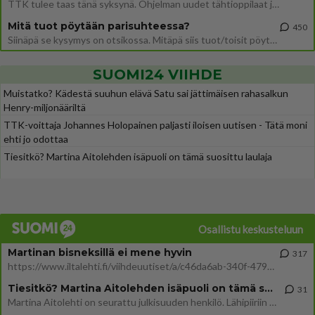
TTK tulee taas tänä syksynä. Ohjelman uudet tähtioppilaat julkistetaan torstaina 6. elokuuta klo 14 alkavassa lehdistö
Mitä tuot pöytään parisuhteessa?
450
Siinäpä se kysymys on otsikossa. Mitäpä siis tuot/toisit pöytään parisuhteessa? Oletko mies vai nainen? Koetko sen mitä
SUOMI24 VIIHDE
Muistatko? Kädestä suuhun elävä Satu sai jättimäisen rahasalkun
Henry-miljonääriltä
TTK-voittaja Johannes Holopainen paljasti iloisen uutisen - Tätä moni
ehti jo odottaa
Tiesitkö? Martina Aitolehden isäpuoli on tämä suosittu laulaja
Osallistu keskusteluun
Martinan bisneksillä ei mene hyvin
317
https://www.iltalehti.fi/viihdeuutiset/a/c46da6ab-340f-4790-aaa7-0865eed2336 Yrityksen konkurssihakemus on tullut kärä
Tiesitkö? Martina Aitolehden isäpuoli on tämä suosittu laulaja
31
Martina Aitolehti on seurattu julkisuuden henkilö. Lähipiiriin mahtuu muitakin tunnettuja henkilöitä. Tiesitkö, että Ma