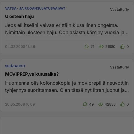
VATSA- JA RUOANSULATUSVAIVAT
Vastattu 1v
Ulosteen haju
Jeps eli itseäni vaivaa erittäin kiusallinen ongelma.
Nimittäin ulosteen haju. Oon asiasta kärsiny vuosia ja
lääkärikin ...
04.02.2008 13:46
71
21880
0
SISÄTAUDIT
Vastattu 1v
MOVIPREP,vaikutusaika?
Huomenna olis kolonoskopia ja moviprepillä neuvottiin
tyhjennys suorittamaan. Olen tässä nyt litran juonut ja
viimeisest...
20.05.2008 16:09
49
42833
0