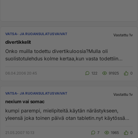
VATSA- JA RUOANSULATUSVAIVAT
Vastattu 1v
divertikkelit
Onko muilla todettu divertikuloosia?Mulla oli
suolistotulehdus kolme kertaa,kun vasta todettiin
tähystyksessä että on di...
06.04.2006 20:45
122
91925
0
VATSA- JA RUOANSULATUSVAIVAT
Vastattu 1v
nexium vai somac
kumpi parempi, mielipiteitä.käytän närästykseen,
yleensä joka toinen päivä otan tabletin.nyt käytössä
ollut pari kuukaut...
21.05.2007 10:13
7
1965
0