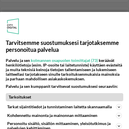
VATSA- JA RUOANSULATUSVAIVAT
Vastattu 1v
Crohn ja oireet
Heippa, Te joilla diagnoosi - onko ripulitonta,
(veretöntä), mutta silti sairaan kivuliasta oirehdintaa?
Tarvitsemme suostumuksesi tarjotaksemme
Minulta etsitt...
personoitua palvelua
15.11.2009 07:54
192
22816
0
Palvelu ja sen
kolmannen osapuolen toimittajat (73)
keräävät
henkilötietoja (esim. IP-osoite tai laitetunniste) käyttäen evästeitä
ja muita teknisiä keinoja tietojen tallentamiseen ja lukemiseen
VATSA- JA RUOANSULATUSVAIVAT
Vastattu 1v
laitteellasi tarjotakseen sinulle tarkoituksenmukaisia mainoksia
Äkillinen, raju vesiripuli
ja parhaan mahdollisen asiakaskokemuksen.
Mulla alkoi eilen illalla ihan tyhjästä todella voimakas
Palvelu ja sen kumppanit tarvitsevat suostumuksesi seuraaviin:
vesiripuli. Päivän olin ollut töissä ja olo hyvä, mitä nyt
Tarkoitukset
yli ...
08.07.2006 09:12
81
68221
0
Tarkat sijaintitiedot ja tunnistaminen laitetta skannaamalla
Kohdennettu mainonta ja mainonnan mittaaminen
Personoitu sisältö, sisällön mittaaminen, yleisötutkimus ja
SISÄTAUDIT
Vastattu 1v
palvelujen kehittäminen