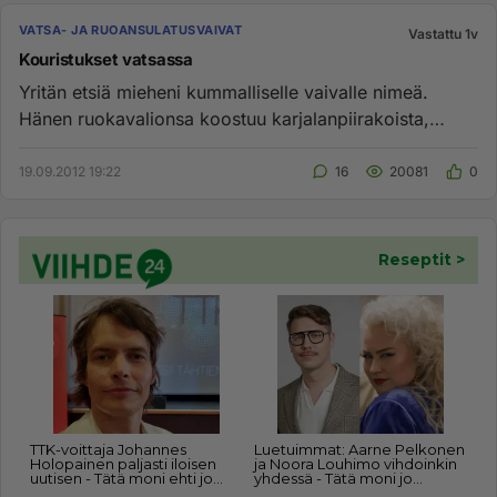
VATSA- JA RUOANSULATUSVAIVAT
Vastattu 1v
Kouristukset vatsassa
Yritän etsiä mieheni kummalliselle vaivalle nimeä.
Hänen ruokavalionsa koostuu karjalanpiirakoista,
lihapiirakoista, pit...
19.09.2012 19:22
16
20081
0