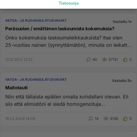
Tietosuoja
VATSA- JA RUOANSULATUSVAIVAT
Vastattu 1v
Peräsuolen / emättimen laskeumista kokemuksia?
Onko kokemuksia laskeumaleikkauksista? Itse olen
25-vuotias nainen (synnyttämätön), minulla on leikattu
rektoseele (perä...
12.10.2012 12:22
60
57151
0
VATSA- JA RUOANSULATUSVAIVAT
Vastattu 5v
Maitotauti
Niin että tällaista epäilen omalla kohdallani olevan. Eli
siis että elimistöni ei siedä homogenoituja
maitotuotteita. On...
19.02.2004 14:06
14
6136
0