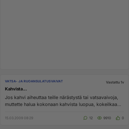
VATSA- JA RUOANSULATUSVAIVAT
Vastattu 1v
Kahvista...
Jos kahvi aiheuttaa teille närästystä tai vatsavaivoja,
muttette halua kokonaan kahvista luopua, kokeilkaa
Watsa-Kahwia....
15.03.2009 08:29
12
9910
0