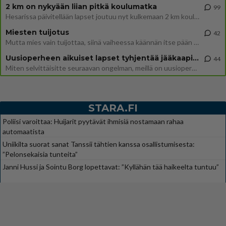
2 km on nykyään liian pitkä koulumatka
99
Hesarissa päivitellään lapset joutuu nyt kulkemaan 2 km kouluun jösses. Ruostefillarilla tuo matka menee vaikka miten äk
Miesten tuijotus
42
Mutta mies vain tuijottaa, siinä vaiheessa käännän itse pään pois. Mikä juttu? Yleensä jos joku tuijottaa tai katsoo, hä
Uusioperheen aikuiset lapset tyhjentää jääkaapin käydessään
44
Miten selvittäisitte seuraavan ongelman, meillä on uusioperhe, minulla teini-ikäiset lapset ja puolisolla aikuiset, jotk
STARA.FI
Poliisi varoittaa: Huijarit pyytävät ihmisiä nostamaan rahaa
automaatista
Uniikilta suorat sanat Tanssii tähtien kanssa osallistumisesta:
”Pelonsekaisia tunteita”
Janni Hussi ja Sointu Borg lopettavat: ”Kyllähän tää haikeelta tuntuu”