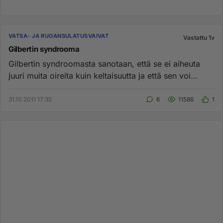
VATSA- JA RUOANSULATUSVAIVAT
Vastattu 1v
Gilbertin syndrooma
Gilbertin syndroomasta sanotaan, että se ei aiheuta
juuri muita oireita kuin keltaisuutta ja että sen voi
unohtaa. Onko ...
31.10.2011 17:35
6
11586
1