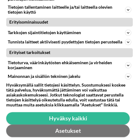
TIETOA SAPPITULEHDUKSESTA??
Tietojen tallentaminen laitteelle ja/tai laitteella olevien
tietojen käyttö
Mieheni on sairaalassa, ollut pari päivää. Kuulema
sappirakon tulehdus. On suonensisäisessä antib.
Erityisominaisuudet
lääkityksessä samoin...
Tarkkojen sijaintitietojen käyttäminen
15.11.2008 12:42
29
26049
0
Tunnista laitteet aktiivisesti pyydettyjen tietojen perusteella
Erityiset tarkoitukset
Tietoturva, väärinkäytösten ehkäiseminen ja virheiden
korjaaminen
Mainonnan ja sisällön tekninen jakelu
Hyväksymällä sallit tietojesi käsittelyn. Suostumuksesi koskee
tätä palvelua, hyväksymättä jättäminen voi vaikuttaa
asiakaskokemukseesi. Jotkut teknologiat saattavat perustella
tietojen käsittelyä oikeutetulla edulla, voit vastustaa tätä tai
muuttaa muita asetuksia klikkaamalla "Asetukset" linkkiä.
Hyväksy kaikki
Asetukset