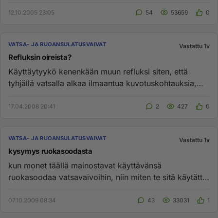
luontaistuotekauppa? Its...
12.10.2005 23:05
54
53659
0
VATSA- JA RUOANSULATUSVAIVAT
Vastattu 1v
Refluksin oireista?
Käyttäytyykö kenenkään muun refluksi siten, että
tyhjällä vatsalla alkaa ilmaantua kuvotuskohtauksia,
jotka kestää piene...
17.04.2008 20:41
2
427
0
VATSA- JA RUOANSULATUSVAIVAT
Vastattu 1v
kysymys ruokasoodasta
kun monet täällä mainostavat käyttävänsä
ruokasoodaa vatsavaivoihin, niin miten te sitä käytätte
ja miten pitäisi auttaa...
07.10.2009 08:34
43
33031
1