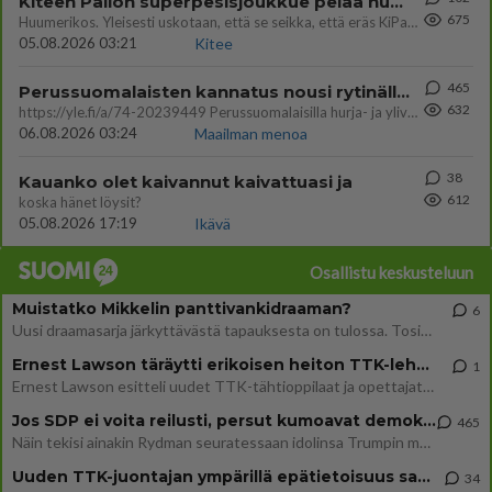
Kiteen Pallon superpesisjoukkue pelaa huumeiden vaikutuksen alaisena
675
Huumerikos. Yleisesti uskotaan, että se seikka, että eräs KiPan pelaaja kärähtää huumeista, on vain jäävuoren huippu. M
05.08.2026 03:21
Kitee
465
Perussuomalaisten kannatus nousi rytinällä Ylen tänään julkaisemassa tuoreimmassa gallup-kyselyssä.
632
https://yle.fi/a/74-20239449 Perussuomalaisilla hurja- ja ylivoimaisesti suurin nousu tässä uudessa Ylen gallupissa. Kyl
06.08.2026 03:24
Maailman menoa
38
Kauanko olet kaivannut kaivattuasi ja
612
koska hänet löysit?
05.08.2026 17:19
Ikävä
Osallistu keskusteluun
Muistatko Mikkelin panttivankidraaman?
6
Uusi draamasarja järkyttävästä tapauksesta on tulossa. Tositapahtumiin perustuva sarja ammentaa vuoden 1986 Mikkelin pan
Ernest Lawson täräytti erikoisen heiton TTK-lehdistötilaisuudessa: " Onko tässä tarkoituksena...?"
1
Ernest Lawson esitteli uudet TTK-tähtioppilaat ja opettajat torstaina 6.8. lehdistölle. Tulevalla kaudella on yksi hausk
Jos SDP ei voita reilusti, persut kumoavat demokratian Suomesta
465
Näin tekisi ainakin Rydman seuratessaan idolinsa Trumpin mallia https://www.is.fi/politiikka/art-2000012187244.html
Uuden TTK-juontajan ympärillä epätietoisuus sakenee - Nyt MTV hämmentää soppaa
34