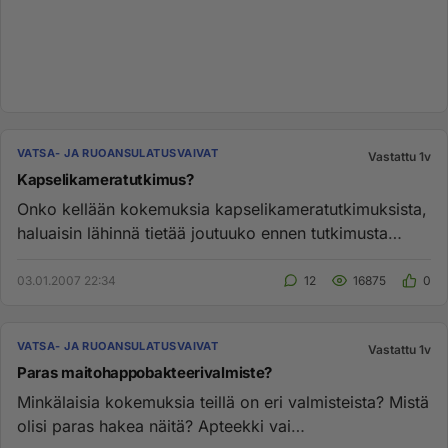
VATSA- JA RUOANSULATUSVAIVAT
Vastattu 1v
Kapselikameratutkimus?
Onko kellään kokemuksia kapselikameratutkimuksista,
haluaisin lähinnä tietää joutuuko ennen tutkimusta
tyhjentämään suol...
03.01.2007 22:34
12
16875
0
VATSA- JA RUOANSULATUSVAIVAT
Vastattu 1v
Paras maitohappobakteerivalmiste?
Minkälaisia kokemuksia teillä on eri valmisteista? Mistä
olisi paras hakea näitä? Apteekki vai