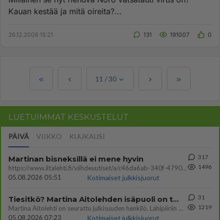
Kauan kestää ja mitä oireita?...
26.12.2006 15:21
131
191007
0
11
/
30
LUETUIMMAT KESKUSTELUT
PÄIVÄ
VIIKKO
KUUKAUSI
317
Martinan bisneksillä ei mene hyvin
1496
https://www.iltalehti.fi/viihdeuutiset/a/c46da6ab-340f-4790-aaa7-0865eed2336 Yrityksen konkurssihakemus on tullut kärä
05.08.2026 05:51
Kotimaiset julkkisjuorut
31
Tiesitkö? Martina Aitolehden isäpuoli on tämä suosittu laulaja
1219
Martina Aitolehti on seurattu julkisuuden henkilö. Lähipiiriin mahtuu muitakin tunnettuja henkilöitä. Tiesitkö, että Ma
05.08.2026 07:23
Kotimaiset julkkisjuorut