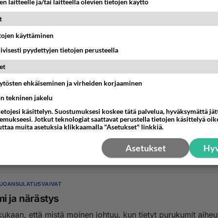
n laitteelle ja/tai laitteella olevien tietojen käyttö
t
etojen käyttäminen
iivisesti pyydettyjen tietojen perusteella
et
äytösten ehkäiseminen ja virheiden korjaaminen
RUOANSULATUSVAIVAT
ön tekninen jakelu
vaalea uloste
ietojesi käsittelyn. Suostumuksesi koskee tätä palvelua, hyväksymättä jä
aisi johtua todella vaalea löysä uloste? itsellä on nyt pari p
mukseesi. Jotkut teknologiat saattavat perustella tietojen käsittelyä oike
uttaa muita asetuksia klikkaamalla "Asetukset" linkkiä.
aaleaa ulostetta, ehkä hiem...
Asetukset
Hyv
6:52
21
RUOANSULATUSVAIVAT
i ja närästys
kukaan, että mistä moinen johtuu, kun tietyt purukumit aiheu