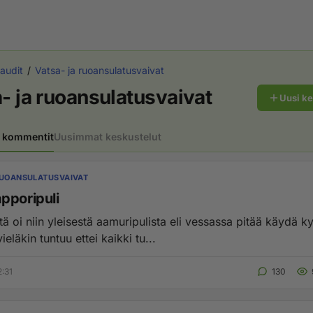
taudit
Vatsa- ja ruoansulatusvaivat
- ja ruoansulatusvaivat
Uusi k
 kommentit
Uusimmat keskustelut
RUOANSULATUSVAIVAT
pporipuli
stä oi niin yleisestä aamuripulista eli vessassa pitää käydä
ieläkin tuntuu ettei kaikki tu...
2:31
130