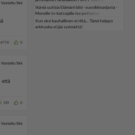
Vastattu 5kk
Ikäviä uutisia Elämäni biisi -suosikkisarjasta -
Monelle tv-katsojalle iso pettymys
Kun yksi kauhallinen ei riitä... Tämä helppo
arkiruoka ei jää syömättä!
34774
0
Vastattu 5kk
291
0
Vastattu 5kk