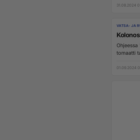
31.08.2024 0
VATSA- JA 
Kolonosk
Ohjeessa "Älkää syökö marjoja ja hedelmiä esim. hilla, vadelma, viinirypäle,
tomaatti t
01.09.2024 