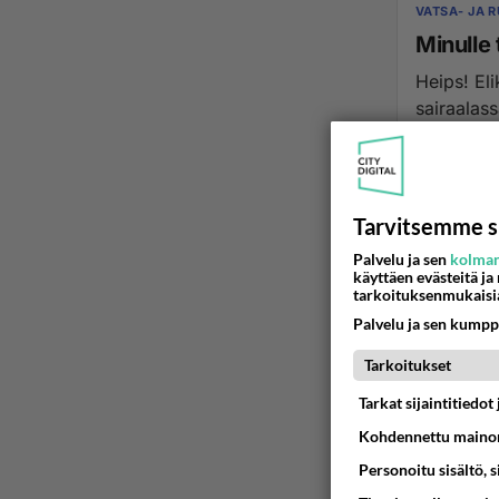
VATSA- JA 
Minulle
Heips! Elikkä olin sappiteiden tähystyksessä (ERCP) ja se tehtiin meilahden
sairaalas
27.01.2010 22
Tarvitsemme s
Palvelu ja sen
kolman
käyttäen evästeitä ja
tarkoituksenmukaisi
Palvelu ja sen kumpp
Tarkoitukset
Tarkat sijaintitiedo
Kohdennettu mainon
Personoitu sisältö, 