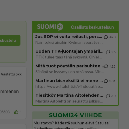
Osallistu keskusteluun
Jos SDP ei voita reilusti, persut kumoavat demokratian Suomesta
420
eskustelu
Näin tekisi ainakin Rydman seuratessaan idolinsa Trumpin mallia https://www.is.fi/politiikka/art-2000012187244.html
Uuden TTK-juontajan ympärillä epätietoisuus sakenee - Nyt MTV hämmentää soppaa
28
TTK tulee taas tänä syksynä. Ohjelman uudet tähtioppilaat julkistetaan torstaina 6. elokuuta klo 14 alkavassa lehdistö
Mitä tuot pöytään parisuhteessa?
425
Siinäpä se kysymys on otsikossa. Mitäpä siis tuot/toisit pöytään parisuhteessa? Oletko mies vai nainen? Koetko sen mitä
Vastattu 5kk
Martinan bisneksillä ei mene hyvin
301
https://www.iltalehti.fi/viihdeuutiset/a/c46da6ab-340f-4790-aaa7-0865eed2336 Yrityksen konkurssihakemus on tullut kärä
 kymmenen
Tiesitkö? Martina Aitolehden isäpuoli on tämä suosittu laulaja
30
Martina Aitolehti on seurattu julkisuuden henkilö. Lähipiiriin mahtuu muitakin tunnettuja henkilöitä. Tiesitkö, että Ma
96593
1
SUOMI24 VIIHDE
Muistatko? Kädestä suuhun elävä Satu sai
jättimäisen rahasalkun Henry-miljonääriltä