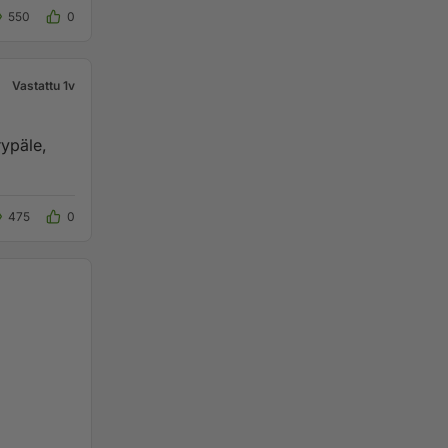
550
0
Vastattu 1v
475
0