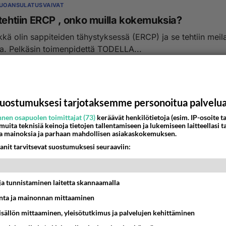
RUOANSULATUSVAIVAT
 tehtiin ERCP , onko muilla kokemuksia?
sa. Pelkäsin toimenpidettä TODELLA...
:15
9
uostumuksesi tarjotaksemme personoitua palvelu
nen osapuolen toimittajat (73)
keräävät henkilötietoja (esim. IP-osoite ta
 muita teknisiä keinoja tietojen tallentamiseen ja lukemiseen laitteellasi t
a mainoksia ja parhaan mahdollisen asiakaskokemuksen.
anit tarvitsevat suostumuksesi seuraaviin:
t ja tunnistaminen laitetta skannaamalla
ta ja mainonnan mittaaminen
sisällön mittaaminen, yleisötutkimus ja palvelujen kehittäminen