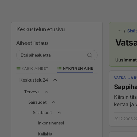
Keskustelun etusivu
Sisä
Vatsa
Aiheet listaus
Uusimmat
KAIKKI AIHEET
NYKYINEN AIHE
VATSA- JA 
Keskustelu24
Sappiha
Terveys
Kärsin tä
Sairaudet
kertaa ja v
Sisätaudit
29.12.2005 2
Inkontinenssi
Keliakia