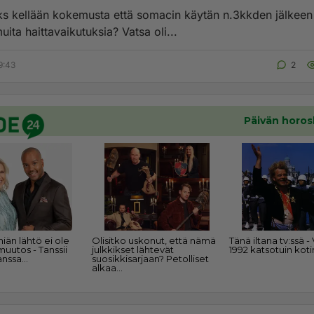
ks kellään kokemusta että somacin käytän n.3kkden jälkeen 
 muita haittavaikutuksia? Vatsa oli...
9:43
2