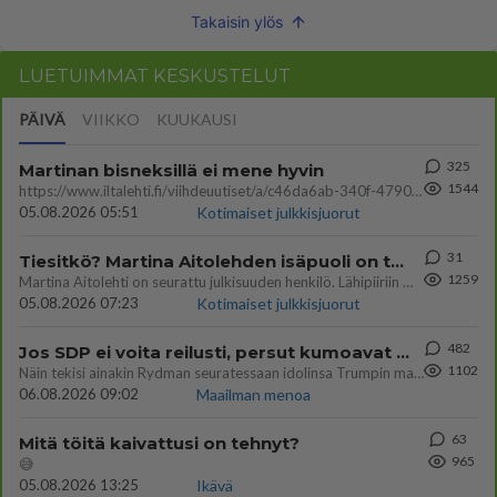
Takaisin ylös
LUETUIMMAT KESKUSTELUT
PÄIVÄ
VIIKKO
KUUKAUSI
325
Martinan bisneksillä ei mene hyvin
1544
https://www.iltalehti.fi/viihdeuutiset/a/c46da6ab-340f-4790-aaa7-0865eed2336 Yrityksen konkurssihakemus on tullut kärä
05.08.2026 05:51
Kotimaiset julkkisjuorut
31
Tiesitkö? Martina Aitolehden isäpuoli on tämä suosittu laulaja
1259
Martina Aitolehti on seurattu julkisuuden henkilö. Lähipiiriin mahtuu muitakin tunnettuja henkilöitä. Tiesitkö, että Ma
05.08.2026 07:23
Kotimaiset julkkisjuorut
482
Jos SDP ei voita reilusti, persut kumoavat demokratian Suomesta
1102
Näin tekisi ainakin Rydman seuratessaan idolinsa Trumpin mallia https://www.is.fi/politiikka/art-2000012187244.html
06.08.2026 09:02
Maailman menoa
63
Mitä töitä kaivattusi on tehnyt?
965
😅
05.08.2026 13:25
Ikävä