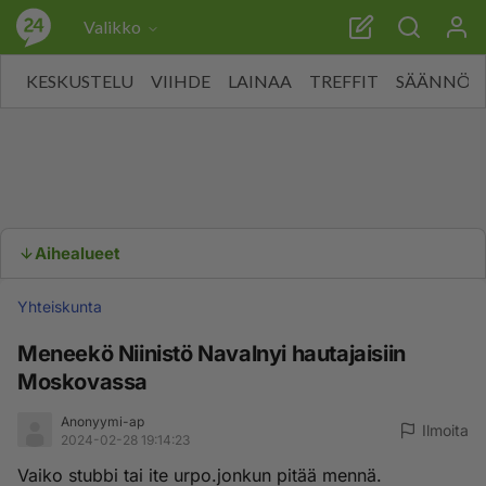
Valikko
KESKUSTELU
VIIHDE
LAINAA
TREFFIT
SÄÄNNÖT
Aihealueet
Yhteiskunta
Meneekö Niinistö Navalnyi hautajaisiin
Moskovassa
Anonyymi-ap
Ilmoita
2024-02-28 19:14:23
Vaiko stubbi tai ite urpo.jonkun pitää mennä.