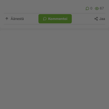
0
67
Äänestä
Kommentoi
Jaa