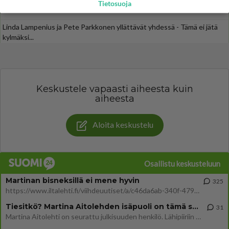
Tietosuoja
Tänä iltana tv:ssä - Vuoden 1992 katsotuin kotimainen elokuva
Linda Lampenius ja Pete Parkkonen yllättävät yhdessä - Tämä ei jätä
kylmäksi...
Keskustele vapaasti aiheesta kuin
aiheesta
Aloita keskustelu
Osallistu keskusteluun
Martinan bisneksillä ei mene hyvin
325
https://www.iltalehti.fi/viihdeuutiset/a/c46da6ab-340f-4790-aaa7-0865eed2336 Yrityksen konkurssihakemus on tullut kärä
Tiesitkö? Martina Aitolehden isäpuoli on tämä suosittu laulaja
31
Martina Aitolehti on seurattu julkisuuden henkilö. Lähipiiriin mahtuu muitakin tunnettuja henkilöitä. Tiesitkö, että Ma