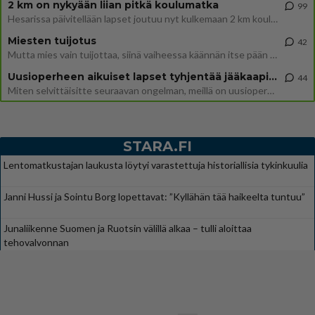
2 km on nykyään liian pitkä koulumatka
99
Hesarissa päivitellään lapset joutuu nyt kulkemaan 2 km kouluun jösses. Ruostefillarilla tuo matka menee vaikka miten äk
Miesten tuijotus
42
Mutta mies vain tuijottaa, siinä vaiheessa käännän itse pään pois. Mikä juttu? Yleensä jos joku tuijottaa tai katsoo, hä
Uusioperheen aikuiset lapset tyhjentää jääkaapin käydessään
44
Miten selvittäisitte seuraavan ongelman, meillä on uusioperhe, minulla teini-ikäiset lapset ja puolisolla aikuiset, jotk
STARA.FI
Lentomatkustajan laukusta löytyi varastettuja historiallisia tykinkuulia
Janni Hussi ja Sointu Borg lopettavat: ”Kyllähän tää haikeelta tuntuu”
Junaliikenne Suomen ja Ruotsin välillä alkaa – tulli aloittaa
tehovalvonnan