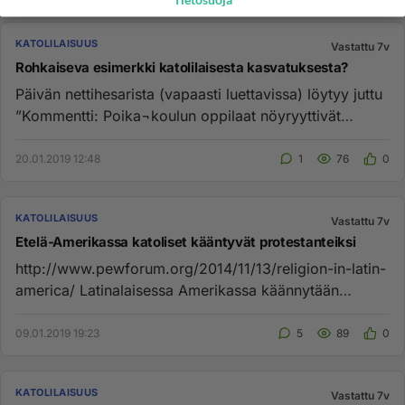
Tietosuoja
KATOLILAISUUS
Vastattu 7v
Rohkaiseva esimerkki katolilaisesta kasvatuksesta?
Päivän nettihesarista (vapaasti luettavissa) löytyy juttu
”Kommentti: Poika¬koulun oppilaat nöyryyttivät
alkuperäis¬kan...
20.01.2019 12:48
1
76
0
KATOLILAISUUS
Vastattu 7v
Etelä-Amerikassa katoliset kääntyvät protestanteiksi
http://www.pewforum.org/2014/11/13/religion-in-latin-
america/ Latinalaisessa Amerikassa käännytään
sankoin joukoin katol...
09.01.2019 19:23
5
89
0
KATOLILAISUUS
Vastattu 7v