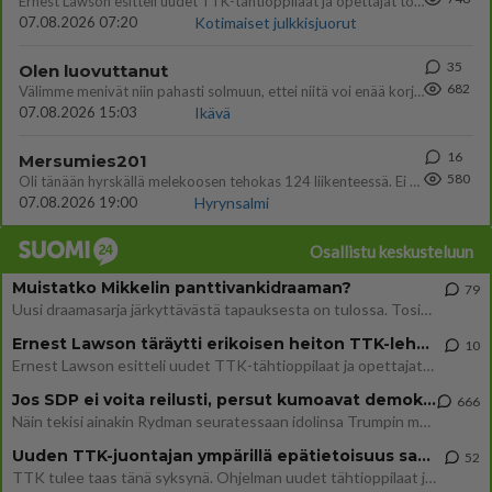
Ernest Lawson esitteli uudet TTK-tähtioppilaat ja opettajat torstaina 6.8. lehdistölle. Tulevalla kaudella on yksi hausk
07.08.2026 07:20
Kotimaiset julkkisjuorut
35
Olen luovuttanut
682
Välimme menivät niin pahasti solmuun, ettei niitä voi enää korjata. On aika jatkaa elämässä eteenpäin. Toivon sulle kaik
07.08.2026 15:03
Ikävä
16
Mersumies201
580
Oli tänään hyrskällä melekoosen tehokas 124 liikenteessä. Ei paljon vastamäki haitannu....
07.08.2026 19:00
Hyrynsalmi
Osallistu keskusteluun
Muistatko Mikkelin panttivankidraaman?
79
Uusi draamasarja järkyttävästä tapauksesta on tulossa. Tositapahtumiin perustuva sarja ammentaa vuoden 1986 Mikkelin pan
Ernest Lawson täräytti erikoisen heiton TTK-lehdistötilaisuudessa: " Onko tässä tarkoituksena...?"
10
Ernest Lawson esitteli uudet TTK-tähtioppilaat ja opettajat torstaina 6.8. lehdistölle. Tulevalla kaudella on yksi hausk
Jos SDP ei voita reilusti, persut kumoavat demokratian Suomesta
666
Näin tekisi ainakin Rydman seuratessaan idolinsa Trumpin mallia https://www.is.fi/politiikka/art-2000012187244.html
Uuden TTK-juontajan ympärillä epätietoisuus sakenee - Nyt MTV hämmentää soppaa
52
TTK tulee taas tänä syksynä. Ohjelman uudet tähtioppilaat julkistetaan torstaina 6. elokuuta klo 14 alkavassa lehdistö