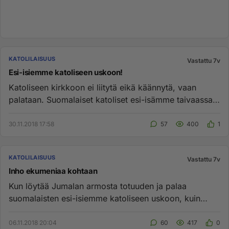
KATOLILAISUUS
Vastattu 7v
Esi-isiemme katoliseen uskoon!
Katoliseen kirkkoon ei liitytä eikä käännytä, vaan
palataan. Suomalaiset katoliset esi-isämme taivaassa
iloitsevat varma...
30.11.2018 17:58
57
400
1
KATOLILAISUUS
Vastattu 7v
Inho ekumeniaa kohtaan
Kun löytää Jumalan armosta totuuden ja palaa
suomalaisten esi-isiemme katoliseen uskoon, kuin
itsestään tämä herättää sy...
06.11.2018 20:04
60
417
0