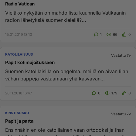
Radio Vatican
Vieläkö nykyään on mahdollista kuunnella Vatikaanin
radion lähetyksiä suomenkielellä?...
15.01.2019 18:10
1
66
0
KATOLILAISUUS
Vastattu 7v
Papit kotimajoitukseen
Suomen katolilaisilla on ongelma: meillä on aivan liian
vähän pappeja vastaamaan yhä kasvavan
seurakuntamme hengellisiin...
28.11.2018 16:47
6
179
0
KRISTINUSKO
Vastattu 7v
Papit ja parta
Ensinnäkin en ole katolilainen vaan ortodoksi ja ihan