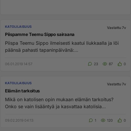
KATOLILAISUUS
Vastattu 7v
Piispamme Teemu Sippo sairaana
Piispa Teemu Sippo ilmeisesti kaatui liukkaalla ja löi
päänsä pahasti tapaninpäivänä:
https://www.is.fi/kotimaa/art-200...
06.01.2019 14:57
23
87
0
KATOLILAISUUS
Vastattu 7v
Elämän tarkoitus
Mikä on katolisen opin mukaan elämän tarkoitus?
Onko se vain lisääntyä ja kasvattaa katolisia
jälkeläisiä?...
09.02.2019 04:13
1
120
0