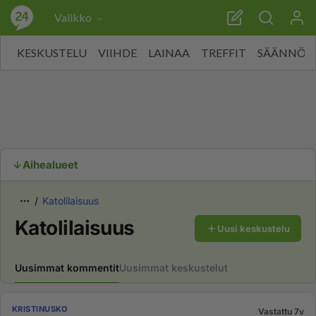
Valikko
KESKUSTELU
VIIHDE
LAINAA
TREFFIT
SÄÄNNÖT
Aihealueet
Katolilaisuus
Katolilaisuus
Uusi keskustelu
Uusimmat kommentit
Uusimmat keskustelut
KRISTINUSKO
Vastattu 7v