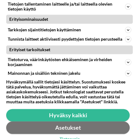
Tietojen tallentaminen laitteelle ja/tai laitteella olevien
https://www.kotimaa24.fi/blogit/paraiban-
tietojen käyttö
tuomiokirkon-poikaprostituutio-rajaytti-kriisin-
Erityisominaisuudet
brasiliassa/ jälleen...
21.01.2019 16:39
1
81
0
Tarkkojen sijaintitietojen käyttäminen
Tunnista laitteet aktiivisesti pyydettyjen tietojen perusteella
Erityiset tarkoitukset
Tietoturva, väärinkäytösten ehkäiseminen ja virheiden
korjaaminen
Mainonnan ja sisällön tekninen jakelu
Hyväksymällä sallit tietojesi käsittelyn. Suostumuksesi koskee
tätä palvelua, hyväksymättä jättäminen voi vaikuttaa
asiakaskokemukseesi. Jotkut teknologiat saattavat perustella
tietojen käsittelyä oikeutetulla edulla, voit vastustaa tätä tai
muuttaa muita asetuksia klikkaamalla "Asetukset" linkkiä.
Hyväksy kaikki
Asetukset