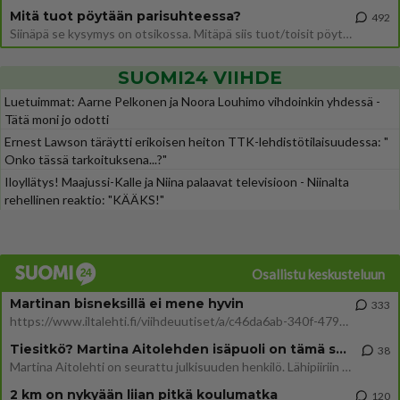
Mitä tuot pöytään parisuhteessa?
492
Siinäpä se kysymys on otsikossa. Mitäpä siis tuot/toisit pöytään parisuhteessa? Oletko mies vai nainen? Koetko sen mitä
SUOMI24 VIIHDE
Luetuimmat: Aarne Pelkonen ja Noora Louhimo vihdoinkin yhdessä -
Tätä moni jo odotti
Ernest Lawson täräytti erikoisen heiton TTK-lehdistötilaisuudessa: "
Onko tässä tarkoituksena...?"
Iloyllätys! Maajussi-Kalle ja Niina palaavat televisioon - Niinalta
rehellinen reaktio: "KÄÄKS!"
Osallistu keskusteluun
Martinan bisneksillä ei mene hyvin
333
https://www.iltalehti.fi/viihdeuutiset/a/c46da6ab-340f-4790-aaa7-0865eed2336 Yrityksen konkurssihakemus on tullut kärä
Tiesitkö? Martina Aitolehden isäpuoli on tämä suosittu laulaja
38
Martina Aitolehti on seurattu julkisuuden henkilö. Lähipiiriin mahtuu muitakin tunnettuja henkilöitä. Tiesitkö, että Ma
2 km on nykyään liian pitkä koulumatka
120