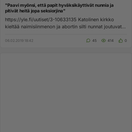
"Paavi myönsi, että papit hyväksikäyttivät nunnia ja
pitivät heitä jopa seksiorjina"
https://yle.fi/uutiset/3-10633135 Katolinen kirkko
kieltää naimisiinmenon ja abortin silti nunnat joutuvat
synnyttämään...
06.02.2019 18:42
45
414
0