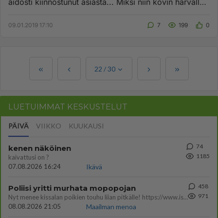
aidosti kiinnostunut asiasta... Miksi niin kovin harvalla
katolise...
09.01.2019 17:10
7
199
0
22
/
30
LUETUIMMAT KESKUSTELUT
PÄIVÄ
VIIKKO
KUUKAUSI
74
kenen näköinen
1185
kaivattusi on ?
07.08.2026 16:24
Ikävä
458
Poliisi yritti murhata mopopojan
971
Nyt menee kissalan poikien touhu liian pitkälle! https://www.is.fi/kotimaa/art-2000012193221.html Karu video mopomiiti
08.08.2026 21:05
Maailman menoa