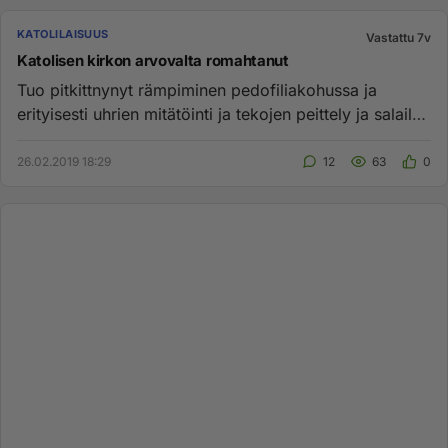
KATOLILAISUUS
Vastattu 7v
Katolisen kirkon arvovalta romahtanut
Tuo pitkittnynyt rämpiminen pedofiliakohussa ja
erityisesti uhrien mitätöinti ja tekojen peittely ja salailu,
jotka jatk...
26.02.2019 18:29
12
63
0