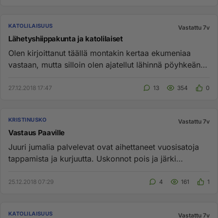
KATOLILAISUUS
Vastattu 7v
Lähetyshiippakunta ja katolilaiset
Olen kirjoittanut täällä montakin kertaa ekumeniaa
vastaan, mutta silloin olen ajatellut lähinnä pöyhkeän
upporikasta ev...
27.12.2018 17:47
13
354
0
KRISTINUSKO
Vastattu 7v
Vastaus Paaville
Juuri jumalia palvelevat ovat aihettaneet vuosisatoja
tappamista ja kurjuutta. Uskonnot pois ja järki
valtaan....
25.12.2018 07:29
4
161
1
KATOLILAISUUS
Vastattu 7v