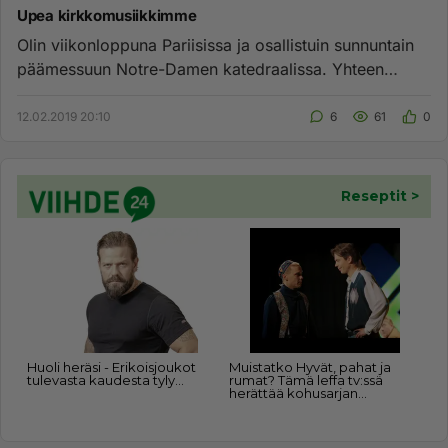
Upea kirkkomusiikkimme
Olin viikonloppuna Pariisissa ja osallistuin sunnuntain
päämessuun Notre-Damen katedraalissa. Yhteen
iltamessuun taas pä...
12.02.2019 20:10
6
61
0