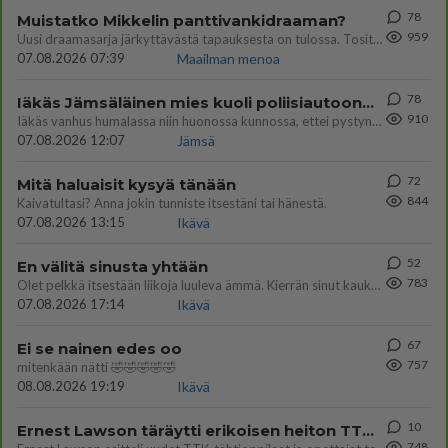
78
Muistatko Mikkelin panttivankidraaman?
959
Uusi draamasarja järkyttävästä tapauksesta on tulossa. Tositapahtumiin perustuva sarja ammentaa vuoden 1986 Mikkelin pan
07.08.2026 07:39
Maailman menoa
78
Iäkäs Jämsäläinen mies kuoli poliisiautoon matkalla Jyväskylän putkaan
910
Iäkäs vanhus humalassa niin huonossa kunnossa, ettei pystynyt huolehtimaan itsestään niin ainoa apu sillä hetkellä oli
07.08.2026 12:07
Jämsä
72
Mitä haluaisit kysyä tänään
844
Kaivatultasi? Anna jokin tunniste itsestäni tai hänestä.
07.08.2026 13:15
Ikävä
52
En välitä sinusta yhtään
783
Olet pelkkä itsestään liikoja luuleva ämmä. Kierrän sinut kaukaa nyt ja aina. Olit mulle pelkkä lelu vaan.
07.08.2026 17:14
Ikävä
67
Ei se nainen edes oo
757
mitenkään nätti 🤣🤣🤣🤣🤣
08.08.2026 19:19
Ikävä
10
Ernest Lawson täräytti erikoisen heiton TTK-lehdistötilaisuudessa: " Onko tässä tarkoituksena...?"
748