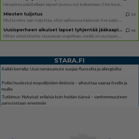
Hesarissa päivitellään lapset joutuu nyt kulkemaan 2 km kouluun jösses. Ruostefillarilla tuo matka menee vaikka miten äk
Miesten tuijotus
50
Mutta mies vain tuijottaa, siinä vaiheessa käännän itse pään pois. Mikä juttu? Yleensä jos joku tuijottaa tai katsoo, hä
Uusioperheen aikuiset lapset tyhjentää jääkaapin käydessään
66
Miten selvittäisitte seuraavan ongelman, meillä on uusioperhe, minulla teini-ikäiset lapset ja puolisolla aikuiset, jotk
STARA.FI
Kaikki kerralla: Uusi nenäsumute suojaa flunssilta ja allergioilta
Poliisi huolestui mopoilijoiden ilmiöstä – aiheuttaa vaaraa itselle ja
muille
Tutkimus: Nykyisät erilaisia kuin heidän isänsä – vanhemmuuteen
panostetaan enemmän