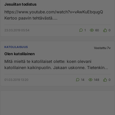
Jesuiitan todistus
https://www.youtube.com/watch?v=vAwKuEbqugQ
Kertoo paavin tehtävästä....
23.03.2019 05:54
1
60
0
KATOLILAISUUS
Vastattu 7v
Olen katolilainen
Mitä mieltä te katolilaiset olette: koen olevani
katolilainen kaikinpuolin. Jakaan uskonne. Tietenkin
olen hyvin alkumet...
01.03.2019 13:20
14
148
0