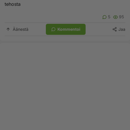
tehosta
5
95
Äänestä
Kommentoi
Jaa