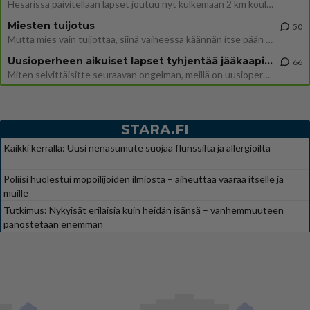
Hesarissa päivitellään lapset joutuu nyt kulkemaan 2 km kouluun jösses. Ruostefillarilla tuo matka menee vaikka miten äk
Miesten tuijotus
50
Mutta mies vain tuijottaa, siinä vaiheessa käännän itse pään pois. Mikä juttu? Yleensä jos joku tuijottaa tai katsoo, hä
Uusioperheen aikuiset lapset tyhjentää jääkaapin käydessään
66
Miten selvittäisitte seuraavan ongelman, meillä on uusioperhe, minulla teini-ikäiset lapset ja puolisolla aikuiset, jotk
STARA.FI
Kaikki kerralla: Uusi nenäsumute suojaa flunssilta ja allergioilta
Poliisi huolestui mopoilijoiden ilmiöstä – aiheuttaa vaaraa itselle ja
muille
Tutkimus: Nykyisät erilaisia kuin heidän isänsä – vanhemmuuteen
panostetaan enemmän