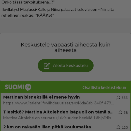
Onko tässä tarkoituksena...?"
Iloyllätys! Maajussi-Kalle ja Niina palaavat televisioon - Niinalta
rehellinen reaktio: "KÄÄKS!"
Keskustele vapaasti aiheesta kuin
aiheesta
Aloita keskustelu
Osallistu keskusteluun
Martinan bisneksillä ei mene hyvin
333
https://www.iltalehti.fi/viihdeuutiset/a/c46da6ab-340f-4790-aaa7-0865eed2336 Yrityksen konkurssihakemus on tullut kärä
Tiesitkö? Martina Aitolehden isäpuoli on tämä suosittu laulaja
38
Martina Aitolehti on seurattu julkisuuden henkilö. Lähipiiriin mahtuu muitakin tunnettuja henkilöitä. Tiesitkö, että Ma
2 km on nykyään liian pitkä koulumatka
120