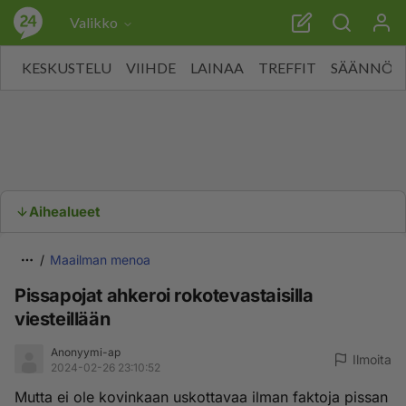
Valikko
KESKUSTELU
VIIHDE
LAINAA
TREFFIT
SÄÄNNÖT
Aihealueet
Maailman menoa
Pissapojat ahkeroi rokotevastaisilla
viesteillään
Anonyymi-ap
Ilmoita
2024-02-26 23:10:52
Mutta ei ole kovinkaan uskottavaa ilman faktoja pissan