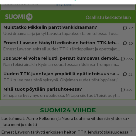
07.08.2026 19:00
Hyrynsalmi
Osallistu keskusteluun
Muistatko Mikkelin panttivankidraaman?
79
Uusi draamasarja järkyttävästä tapauksesta on tulossa. Tositapahtumiin perustuva sarja ammentaa vuoden 1986 Mikkelin pan
Ernest Lawson täräytti erikoisen heiton TTK-lehdistötilaisuudessa: " Onko tässä tarkoituksena...?"
10
Ernest Lawson esitteli uudet TTK-tähtioppilaat ja opettajat torstaina 6.8. lehdistölle. Tulevalla kaudella on yksi hausk
Jos SDP ei voita reilusti, persut kumoavat demokratian Suomesta
666
Näin tekisi ainakin Rydman seuratessaan idolinsa Trumpin mallia https://www.is.fi/politiikka/art-2000012187244.html
Uuden TTK-juontajan ympärillä epätietoisuus sakenee - Nyt MTV hämmentää soppaa
52
TTK tulee taas tänä syksynä. Ohjelman uudet tähtioppilaat julkistetaan torstaina 6. elokuuta klo 14 alkavassa lehdistö
Mitä tuot pöytään parisuhteessa?
492
Siinäpä se kysymys on otsikossa. Mitäpä siis tuot/toisit pöytään parisuhteessa? Oletko mies vai nainen? Koetko sen mitä
SUOMI24 VIIHDE
Luetuimmat: Aarne Pelkonen ja Noora Louhimo vihdoinkin yhdessä -
Tätä moni jo odotti
Ernest Lawson täräytti erikoisen heiton TTK-lehdistötilaisuudessa: "