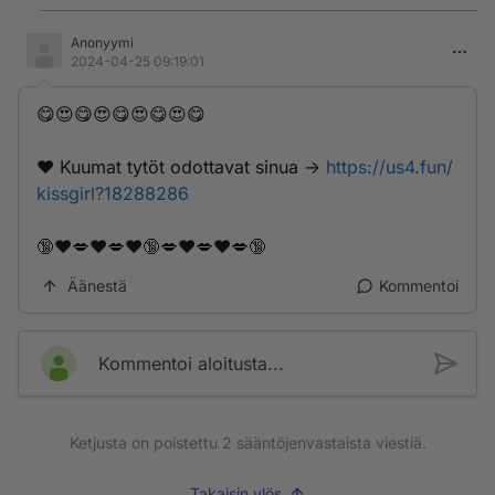
Anonyymi
2024-04-25 09:19:01
😋😍😋😍😋😍😋😍😋
❤️ K­­u­­u­m­a­­t­­ ­­t­y­­t­­­ö­­t­­ ­­o­­­d­o­t­t­­­a­v­­­­­a­­­t­ ­­s­­­i­­n­­u­a­­­ ->
https://us4.fun/
kissgirl?18288286
🔞❤️💋❤️💋❤️🔞💋❤️💋❤️💋🔞
Äänestä
Kommentoi
Kommentoi aloitusta...
Ketjusta on poistettu
2
sääntöjenvastaista viestiä.
Takaisin ylös