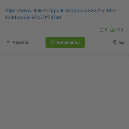
https://www.iltalehti.fi/politiikka/a/5c43227f-cd82-
429d-ad09-97c57ff737ad
8
190
Äänestä
Kommentoi
Jaa