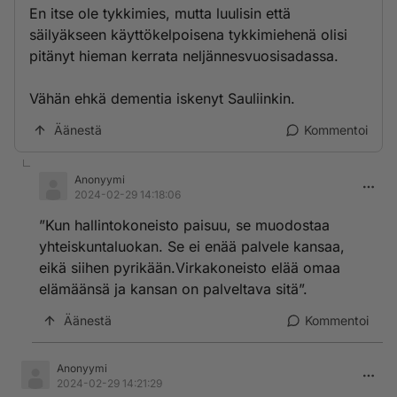
En itse ole tykkimies, mutta luulisin että
säilyäkseen käyttökelpoisena tykkimiehenä olisi
pitänyt hieman kerrata neljännesvuosisadassa.
Vähän ehkä dementia iskenyt Sauliinkin.
Äänestä
Kommentoi
Anonyymi
2024-02-29 14:18:06
”Kun hallintokoneisto paisuu, se muodostaa
yhteiskuntaluokan. Se ei enää palvele kansaa,
eikä siihen pyrikään.Virkakoneisto elää omaa
elämäänsä ja kansan on palveltava sitä”.
Äänestä
Kommentoi
Anonyymi
2024-02-29 14:21:29