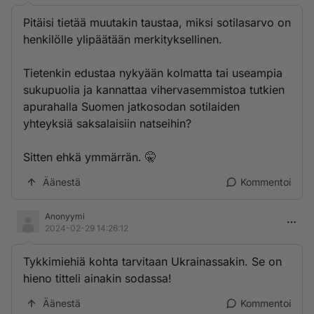
Pitäisi tietää muutakin taustaa, miksi sotilasarvo on
henkilölle ylipäätään merkityksellinen.
Tietenkin edustaa nykyään kolmatta tai useampia
sukupuolia ja kannattaa vihervasemmistoa tutkien
apurahalla Suomen jatkosodan sotilaiden
yhteyksiä saksalaisiin natseihin?
Sitten ehkä ymmärrän. 🤫
Äänestä
Kommentoi
Anonyymi
2024-02-29 14:26:12
Tykkimiehiä kohta tarvitaan Ukrainassakin. Se on
hieno titteli ainakin sodassa!
Äänestä
Kommentoi