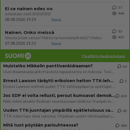
37
Ei se nainen edes oo
446
mitenkään nätti 🤣🤣🤣🤣🤣
08.08.2026 19:19
Ikävä
33
Nainen. Onko meissä
435
Sinusta jotain samaa? Näköä tai luonteenpiirteitä? Utelias
07.08.2026 21:51
Ikävä
Osallistu keskusteluun
Muistatko Mikkelin panttivankidraaman?
64
Uusi draamasarja järkyttävästä tapauksesta on tulossa. Tositapahtumiin perustuva sarja ammentaa vuoden 1986 Mikkelin pan
Ernest Lawson täräytti erikoisen heiton TTK-lehdistötilaisuudessa: " Onko tässä tarkoituksena...?"
5
Ernest Lawson esitteli uudet TTK-tähtioppilaat ja opettajat torstaina 6.8. lehdistölle. Tulevalla kaudella on yksi hausk
Jos SDP ei voita reilusti, persut kumoavat demokratian Suomesta
620
Näin tekisi ainakin Rydman seuratessaan idolinsa Trumpin mallia https://www.is.fi/politiikka/art-2000012187244.html
Uuden TTK-juontajan ympärillä epätietoisuus sakenee - Nyt MTV hämmentää soppaa
43
TTK tulee taas tänä syksynä. Ohjelman uudet tähtioppilaat julkistetaan torstaina 6. elokuuta klo 14 alkavassa lehdistö
Mitä tuot pöytään parisuhteessa?
480