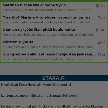
Martinan bisneksillä ei mene hyvin
332
https://www.iltalehti.fi/viihdeuutiset/a/c46da6ab-340f-4790-aaa7-0865eed2336 Yrityksen konkurssihakemus on tullut kärä
Tiesitkö? Martina Aitolehden isäpuoli on tämä suosittu laulaja
35
Martina Aitolehti on seurattu julkisuuden henkilö. Lähipiiriin mahtuu muitakin tunnettuja henkilöitä. Tiesitkö, että Ma
2 km on nykyään liian pitkä koulumatka
109
Hesarissa päivitellään lapset joutuu nyt kulkemaan 2 km kouluun jösses. Ruostefillarilla tuo matka menee vaikka miten äk
Miesten tuijotus
48
Mutta mies vain tuijottaa, siinä vaiheessa käännän itse pään pois. Mikä juttu? Yleensä jos joku tuijottaa tai katsoo, hä
Uusioperheen aikuiset lapset tyhjentää jääkaapin käydessään
66
Miten selvittäisitte seuraavan ongelman, meillä on uusioperhe, minulla teini-ikäiset lapset ja puolisolla aikuiset, jotk
STARA.FI
Nämä jäivät Eppu Normaalin viimeisiksi sanoiksi
Laittomassa mopomiitissä onnettomuus Seinäjoella
Lentävät autot ovat pian totta – Yhdysvaltoihin avataan testikeskus