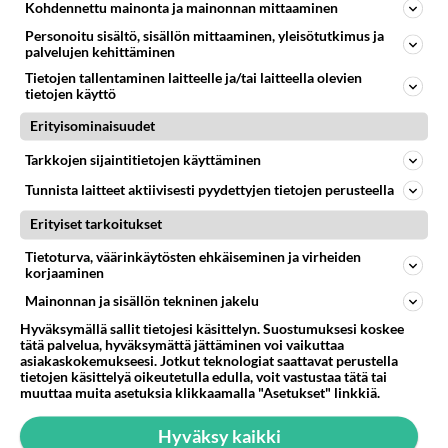
Kohdennettu mainonta ja mainonnan mittaaminen
Kommentoi aloitusta...
Personoitu sisältö, sisällön mittaaminen, yleisötutkimus ja
palvelujen kehittäminen
Tietojen tallentaminen laitteelle ja/tai laitteella olevien
Ketjusta on poistettu
4
sääntöjenvastaista viestiä.
tietojen käyttö
Erityisominaisuudet
Takaisin ylös
Tarkkojen sijaintitietojen käyttäminen
LUETUIMMAT KESKUSTELUT
Tunnista laitteet aktiivisesti pyydettyjen tietojen perusteella
PÄIVÄ
VIIKKO
KUUKAUSI
Erityiset tarkoitukset
Tietoturva, väärinkäytösten ehkäiseminen ja virheiden
53
kenen näköinen
korjaaminen
907
kaivattusi on ?
Mainonnan ja sisällön tekninen jakelu
07.08.2026 16:24
Ikävä
Hyväksymällä sallit tietojesi käsittelyn. Suostumuksesi koskee
tätä palvelua, hyväksymättä jättäminen voi vaikuttaa
64
Muistatko Mikkelin panttivankidraaman?
asiakaskokemukseesi. Jotkut teknologiat saattavat perustella
657
Uusi draamasarja järkyttävästä tapauksesta on tulossa. Tositapahtumiin perustuva sarja ammentaa vuoden 1986 Mikkelin pan
tietojen käsittelyä oikeutetulla edulla, voit vastustaa tätä tai
07.08.2026 07:39
Maailman menoa
muuttaa muita asetuksia klikkaamalla "Asetukset" linkkiä.
55
Mitä haluaisit kysyä tänään
Hyväksy kaikki