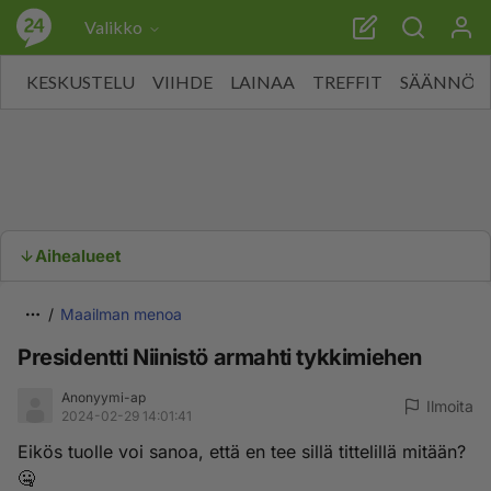
Valikko
KESKUSTELU
VIIHDE
LAINAA
TREFFIT
SÄÄNNÖT
Aihealueet
Maailman menoa
Presidentti Niinistö armahti tykkimiehen
Anonyymi-ap
Ilmoita
2024-02-29 14:01:41
Eikös tuolle voi sanoa, että en tee sillä tittelillä mitään?
🤐