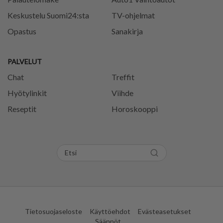
Keskustelu Suomi24:sta
TV-ohjelmat
Opastus
Sanakirja
PALVELUT
Chat
Treffit
Hyötylinkit
Viihde
Reseptit
Horoskooppi
Tietosuojaseloste
Käyttöehdot
Evästeasetukset
Säännöt