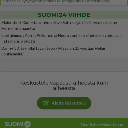
Siinäpä se kysymys on otsikossa. Mitäpä siis tuot/toisit pöytään parisuhteessa? Oletko mies vai nainen? Koetko sen mitä
SUOMI24 VIIHDE
Muistatko? Kädestä suuhun elävä Satu sai jättimäisen rahasalkun
Henry-miljonääriltä
Luetuimmat: Aarne Pelkonen ja Noora Louhimo vihdoinkin yhdessä -
Tätä moni jo odotti
Danny, 83, teki yllättävän teon - Missä on 25-vuotias Helmi
Loukasmäki?
Keskustele vapaasti aiheesta kuin
aiheesta
Aloita keskustelu
Osallistu keskusteluun