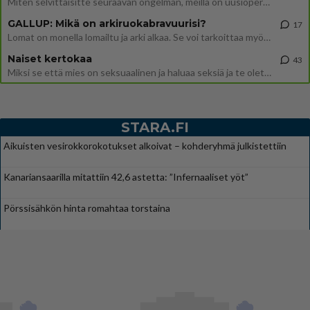
Miten selvittäisitte seuraavan ongelman, meillä on uusioperhe, minulla teini-ikäiset lapset ja puolisolla aikuiset, jotk
GALLUP: Mikä on arkiruokabravuurisi?
17
Lomat on monella lomailtu ja arki alkaa. Se voi tarkoittaa myös sitä, että grillailut on grillattu ja palataan arjen ruo
Naiset kertokaa
43
Miksi se että mies on seksuaalinen ja haluaa seksiä ja te olette hänen mielestänne haluttava on vastenmielistä? Mikä sii
STARA.FI
Aikuisten vesirokkorokotukset alkoivat – kohderyhmä julkistettiin
Kanariansaarilla mitattiin 42,6 astetta: ”Infernaaliset yöt”
Pörssisähkön hinta romahtaa torstaina