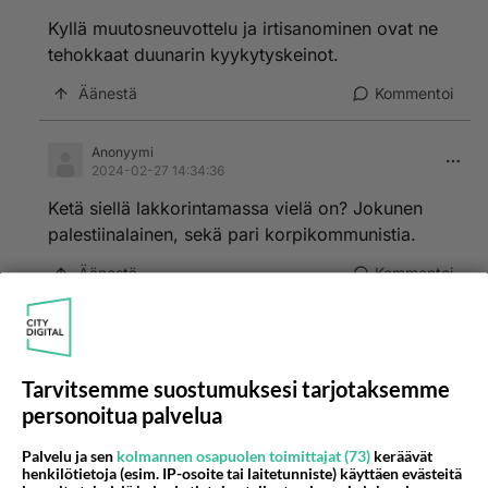
Kyllä muutosneuvottelu ja irtisanominen ovat ne
tehokkaat duunarin kyykytyskeinot.
Äänestä
Kommentoi
Anonyymi
2024-02-27 14:34:36
Ketä siellä lakkorintamassa vielä on? Jokunen
palestiinalainen, sekä pari korpikommunistia.
Äänestä
Kommentoi
Kommentoi aloitusta...
Tarvitsemme suostumuksesi tarjotaksemme
personoitua palvelua
Ketjusta on poistettu
2
sääntöjenvastaista viestiä.
Palvelu ja sen
kolmannen osapuolen toimittajat (73)
keräävät
henkilötietoja (esim. IP-osoite tai laitetunniste) käyttäen evästeitä
Takaisin ylös