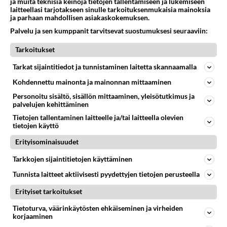
ja muita teknisiä keinoja tietojen tallentamiseen ja lukemiseen
laitteellasi tarjotakseen sinulle tarkoituksenmukaisia mainoksia
ja parhaan mahdollisen asiakaskokemuksen.
LUETUIMMAT KESKUSTELUT
Palvelu ja sen kumppanit tarvitsevat suostumuksesi seuraaviin:
PÄIVÄ
VIIKKO
KUUKAUSI
Tarkoitukset
301
Martinan bisneksillä ei mene hyvin
Tarkat sijaintitiedot ja tunnistaminen laitetta skannaamalla
1293
https://www.iltalehti.fi/viihdeuutiset/a/c46da6ab-340f-4790-aaa7-0865eed2336 Yrityksen konkurssihakemus on tullut kärä
Kohdennettu mainonta ja mainonnan mittaaminen
05.08.2026 05:51
Kotimaiset julkkisjuorut
Personoitu sisältö, sisällön mittaaminen, yleisötutkimus ja
palvelujen kehittäminen
30
Tiesitkö? Martina Aitolehden isäpuoli on tämä suosittu laulaja
1067
Martina Aitolehti on seurattu julkisuuden henkilö. Lähipiiriin mahtuu muitakin tunnettuja henkilöitä. Tiesitkö, että Ma
Tietojen tallentaminen laitteelle ja/tai laitteella olevien
tietojen käyttö
05.08.2026 07:23
Kotimaiset julkkisjuorut
Erityisominaisuudet
64
Mitä töitä kaivattusi on tehnyt?
877
😅
Tarkkojen sijaintitietojen käyttäminen
05.08.2026 13:25
Ikävä
Tunnista laitteet aktiivisesti pyydettyjen tietojen perusteella
72
Voiko meidän välit
Erityiset tarkoitukset
871
Koskaan parantua tästä?
Tietoturva, väärinkäytösten ehkäiseminen ja virheiden
05.08.2026 05:34
Ikävä
korjaaminen