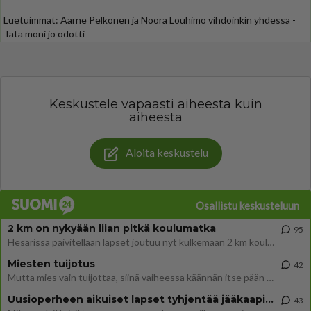
Luetuimmat: Aarne Pelkonen ja Noora Louhimo vihdoinkin yhdessä -
Tätä moni jo odotti
Keskustele vapaasti aiheesta kuin
aiheesta
Aloita keskustelu
Osallistu keskusteluun
2 km on nykyään liian pitkä koulumatka
95
Hesarissa päivitellään lapset joutuu nyt kulkemaan 2 km kouluun jösses. Ruostefillarilla tuo matka menee vaikka miten äk
Miesten tuijotus
42
Mutta mies vain tuijottaa, siinä vaiheessa käännän itse pään pois. Mikä juttu? Yleensä jos joku tuijottaa tai katsoo, hä
Uusioperheen aikuiset lapset tyhjentää jääkaapin käydessään
43