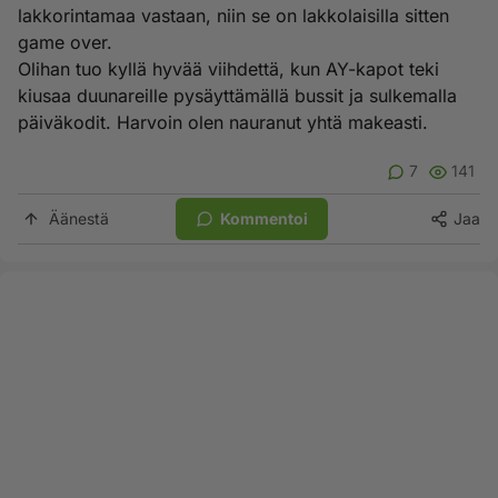
lakkorintamaa vastaan, niin se on lakkolaisilla sitten
game over.
Olihan tuo kyllä hyvää viihdettä, kun AY-kapot teki
kiusaa duunareille pysäyttämällä bussit ja sulkemalla
päiväkodit. Harvoin olen nauranut yhtä makeasti.
7
141
Äänestä
Kommentoi
Jaa