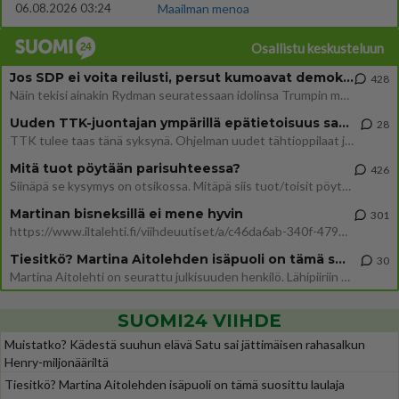
06.08.2026 03:24
Maailman menoa
Osallistu keskusteluun
Jos SDP ei voita reilusti, persut kumoavat demokratian Suomesta
428
Näin tekisi ainakin Rydman seuratessaan idolinsa Trumpin mallia https://www.is.fi/politiikka/art-2000012187244.html
Uuden TTK-juontajan ympärillä epätietoisuus sakenee - Nyt MTV hämmentää soppaa
28
TTK tulee taas tänä syksynä. Ohjelman uudet tähtioppilaat julkistetaan torstaina 6. elokuuta klo 14 alkavassa lehdistö
Mitä tuot pöytään parisuhteessa?
426
Siinäpä se kysymys on otsikossa. Mitäpä siis tuot/toisit pöytään parisuhteessa? Oletko mies vai nainen? Koetko sen mitä
Martinan bisneksillä ei mene hyvin
301
https://www.iltalehti.fi/viihdeuutiset/a/c46da6ab-340f-4790-aaa7-0865eed2336 Yrityksen konkurssihakemus on tullut kärä
Tiesitkö? Martina Aitolehden isäpuoli on tämä suosittu laulaja
30
Martina Aitolehti on seurattu julkisuuden henkilö. Lähipiiriin mahtuu muitakin tunnettuja henkilöitä. Tiesitkö, että Ma
SUOMI24 VIIHDE
Muistatko? Kädestä suuhun elävä Satu sai jättimäisen rahasalkun
Henry-miljonääriltä
Tiesitkö? Martina Aitolehden isäpuoli on tämä suosittu laulaja