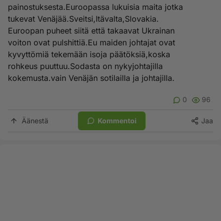
painostuksesta.Euroopassa lukuisia maita jotka
tukevat Venäjää.Sveitsi,Itävalta,Slovakia.
Euroopan puheet siitä että takaavat Ukrainan
voiton ovat pulshittiä.Eu maiden johtajat ovat
kyvyttömiä tekemään isoja päätöksiä,koska
rohkeus puuttuu.Sodasta on nykyjohtajilla
kokemusta.vain Venäjän sotilailla ja johtajilla.
0
96
Äänestä
Kommentoi
Jaa