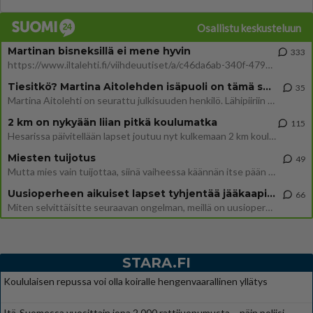
Osallistu keskusteluun
Martinan bisneksillä ei mene hyvin
333
https://www.iltalehti.fi/viihdeuutiset/a/c46da6ab-340f-4790-aaa7-0865eed2336 Yrityksen konkurssihakemus on tullut kärä
Tiesitkö? Martina Aitolehden isäpuoli on tämä suosittu laulaja
35
Martina Aitolehti on seurattu julkisuuden henkilö. Lähipiiriin mahtuu muitakin tunnettuja henkilöitä. Tiesitkö, että Ma
2 km on nykyään liian pitkä koulumatka
115
Hesarissa päivitellään lapset joutuu nyt kulkemaan 2 km kouluun jösses. Ruostefillarilla tuo matka menee vaikka miten äk
Miesten tuijotus
49
Mutta mies vain tuijottaa, siinä vaiheessa käännän itse pään pois. Mikä juttu? Yleensä jos joku tuijottaa tai katsoo, hä
Uusioperheen aikuiset lapset tyhjentää jääkaapin käydessään
66
Miten selvittäisitte seuraavan ongelman, meillä on uusioperhe, minulla teini-ikäiset lapset ja puolisolla aikuiset, jotk
STARA.FI
Koululaisen repussa voi olla koiralle hengenvaarallinen yllätys
Itä-Suomessa vuosittain jopa 2 000 rattijuopumusta – näin poliisi