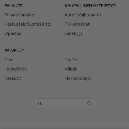
PALAUTE
KAUPALLINEN YHTEISTYÖ
Palautelomake
Auto1 Vaihtoautot
Keskustelu Suomi24:sta
TV-ohjelmat
Opastus
Sanakirja
PALVELUT
Chat
Treffit
Hyötylinkit
Viihde
Reseptit
Horoskooppi