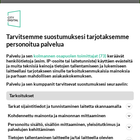
65
Iäkäs Jämsäläinen mies kuoli poliisiautoon matkalla Jyväskylän putkaan
755
Iäkäs vanhus humalassa niin huonossa kunnossa, ettei pystynyt huolehtimaan itsestään niin ainoa apu sillä hetkellä oli
07.08.2026 12:07
Jämsä
Tarvitsemme suostumuksesi tarjotaksemme
61
Mitä haluaisit kysyä tänään
721
personoitua palvelua
Kaivatultasi? Anna jokin tunniste itsestäni tai hänestä.
07.08.2026 13:15
Ikävä
Palvelu ja sen
kolmannen osapuolen toimittajat (73)
keräävät
henkilötietoja (esim. IP-osoite tai laitetunniste) käyttäen evästeitä
47
En välitä sinusta yhtään
ja muita teknisiä keinoja tietojen tallentamiseen ja lukemiseen
654
Olet pelkkä itsestään liikoja luuleva ämmä. Kierrän sinut kaukaa nyt ja aina. Olit mulle pelkkä lelu vaan.
laitteellasi tarjotakseen sinulle tarkoituksenmukaisia mainoksia
07.08.2026 17:14
Ikävä
ja parhaan mahdollisen asiakaskokemuksen.
Palvelu ja sen kumppanit tarvitsevat suostumuksesi seuraaviin:
62
Ei se nainen edes oo
633
mitenkään nätti 🤣🤣🤣🤣🤣
Tarkoitukset
08.08.2026 19:19
Ikävä
Tarkat sijaintitiedot ja tunnistaminen laitetta skannaamalla
7
Ernest Lawson täräytti erikoisen heiton TTK-lehdistötilaisuudessa: " Onko tässä tarkoituksena...?"
Kohdennettu mainonta ja mainonnan mittaaminen
606
Ernest Lawson esitteli uudet TTK-tähtioppilaat ja opettajat torstaina 6.8. lehdistölle. Tulevalla kaudella on yksi hausk
Personoitu sisältö, sisällön mittaaminen, yleisötutkimus ja
07.08.2026 07:20
Kotimaiset julkkisjuorut
palvelujen kehittäminen
Tietojen tallentaminen laitteelle ja/tai laitteella olevien
33
Olen luovuttanut