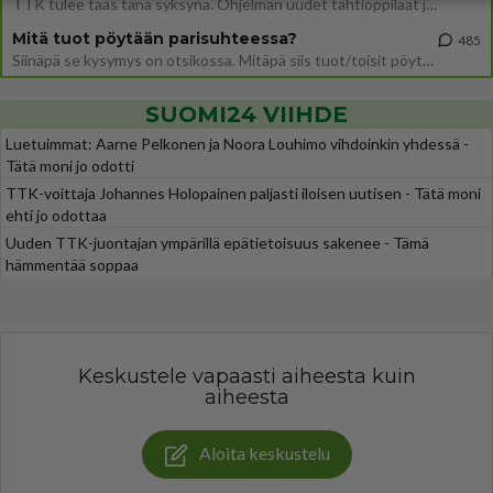
TTK tulee taas tänä syksynä. Ohjelman uudet tähtioppilaat julkistetaan torstaina 6. elokuuta klo 14 alkavassa lehdistö
Mitä tuot pöytään parisuhteessa?
485
Siinäpä se kysymys on otsikossa. Mitäpä siis tuot/toisit pöytään parisuhteessa? Oletko mies vai nainen? Koetko sen mitä
SUOMI24 VIIHDE
Luetuimmat: Aarne Pelkonen ja Noora Louhimo vihdoinkin yhdessä -
Tätä moni jo odotti
TTK-voittaja Johannes Holopainen paljasti iloisen uutisen - Tätä moni
ehti jo odottaa
Uuden TTK-juontajan ympärillä epätietoisuus sakenee - Tämä
hämmentää soppaa
Keskustele vapaasti aiheesta kuin
aiheesta
Aloita keskustelu