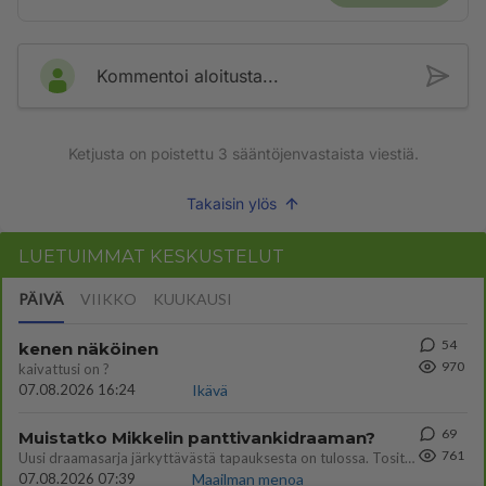
Kommentoi aloitusta...
Ketjusta on poistettu
3
sääntöjenvastaista viestiä.
Takaisin ylös
LUETUIMMAT KESKUSTELUT
PÄIVÄ
VIIKKO
KUUKAUSI
54
kenen näköinen
970
kaivattusi on ?
07.08.2026 16:24
Ikävä
69
Muistatko Mikkelin panttivankidraaman?
761
Uusi draamasarja järkyttävästä tapauksesta on tulossa. Tositapahtumiin perustuva sarja ammentaa vuoden 1986 Mikkelin pan
07.08.2026 07:39
Maailman menoa