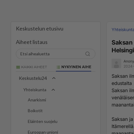
Keskustelun etusivu
Yhteiskunt
Aiheet listaus
Saksan 
Helsing
Anony
2024-
KAIKKI AIHEET
NYKYINEN AIHE
Saksan il
Keskustelu24
edustalta
Yhteiskunta
Saksan ilm
venäläise
Anarkismi
maanantai
Boikotit
Saksan ja
Eläinten suojelu
Itämerell
Euroopan unioni
maanantai