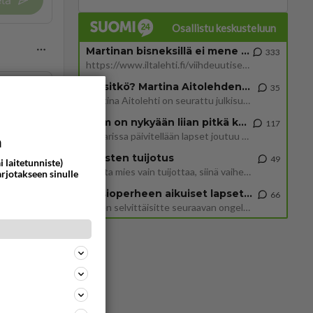
tä
Osallistu keskusteluun
Martinan bisneksillä ei mene hyvin
333
https://www.iltalehti.fi/viihdeuutiset/a/c46da6ab-340f-4790-aaa7-0865eed2336 Yrityksen konkurssihakemus on tullut kärä
Tiesitkö? Martina Aitolehden isäpuoli on tämä suosittu laulaja
35
Martina Aitolehti on seurattu julkisuuden henkilö. Lähipiiriin mahtuu muitakin tunnettuja henkilöitä. Tiesitkö, että Ma
ommentoi
2 km on nykyään liian pitkä koulumatka
117
Hesarissa päivitellään lapset joutuu nyt kulkemaan 2 km kouluun jösses. Ruostefillarilla tuo matka menee vaikka miten äk
a
Miesten tuijotus
49
i laitetunniste)
Mutta mies vain tuijottaa, siinä vaiheessa käännän itse pään pois. Mikä juttu? Yleensä jos joku tuijottaa tai katsoo, hä
arjotakseen sinulle
Uusioperheen aikuiset lapset tyhjentää jääkaapin käydessään
66
Miten selvittäisitte seuraavan ongelman, meillä on uusioperhe, minulla teini-ikäiset lapset ja puolisolla aikuiset, jotk
ommentoi