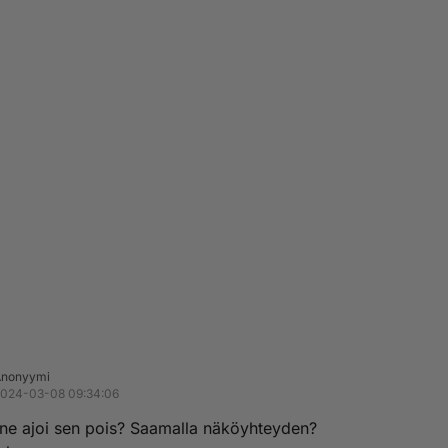
Anonyymi
024-03-08 09:34:06
 ne ajoi sen pois? Saamalla näköyhteyden?