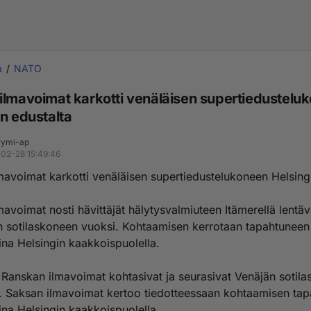
a
NATO
ilmavoimat karkotti venäläisen supertiedustelu
in edustalta
ymi-ap
02-28 15:49:46
mavoimat karkotti venäläisen supertiedustelukoneen Helsing
avoimat nosti hävittäjät hälytysvalmiuteen Itämerellä lentä
n sotilaskoneen vuoksi. Kohtaamisen kerrotaan tapahtuneen
na Helsingin kaakkoispuolella.
 Ranskan ilmavoimat kohtasivat ja seurasivat Venäjän sotila
ä. Saksan ilmavoimat kertoo tiedotteessaan kohtaamisen ta
na Helsingin kaakkoispuolella.