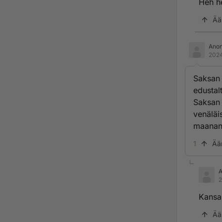
Heh h
Ää
Ano
2024
Saksan 
edustal
Saksan 
venäläi
maanant
1
Ää
2
Kansai
Ää