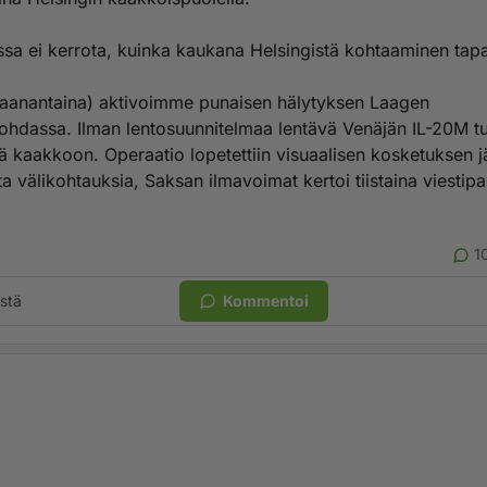
ssa ei kerrota, kuinka kaukana Helsingistä kohtaaminen tapa
maanantaina) aktivoimme punaisen hälytyksen Laagen
kohdassa. Ilman lentosuunnitelmaa lentävä Venäjän IL-20M tun
tä kaakkoon. Operaatio lopetettiin visuaalisen kosketuksen j
a välikohtauksia, Saksan ilmavoimat kertoi tiistaina viestipa
1
stä
Kommentoi