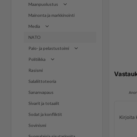
Maanpuolustus
Mainonta ja markkinointi
Media
NATO
Palo- ja pelastustoimi
Politiikka
Rasismi
Vastau
Salaliittoteoria
Sananvapaus
Anon
Sivarit ja totaalit
Sodat ja konfliktit
Sovinismi
Suomalaisia sisutarinoita