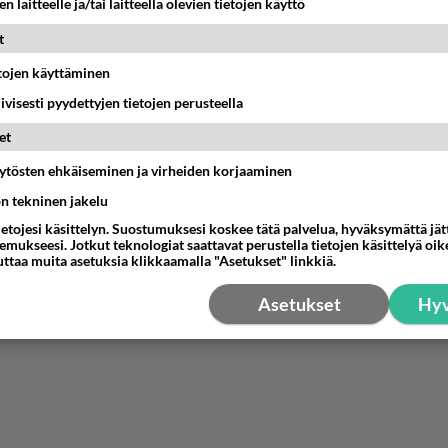
n laitteelle ja/tai laitteella olevien tietojen käyttö
nestä
K
t
Anonyymi
etojen käyttäminen
024-03-03 14:13:16
iivisesti pyydettyjen tietojen perusteella
itänyt ampua alas
et
nestä
K
äytösten ehkäiseminen ja virheiden korjaaminen
ön tekninen jakelu
ietojesi käsittelyn. Suostumuksesi koskee tätä palvelua, hyväksymättä jä
mukseesi. Jotkut teknologiat saattavat perustella tietojen käsittelyä oike
uttaa muita asetuksia klikkaamalla "Asetukset" linkkiä.
Asetukset
Hyv