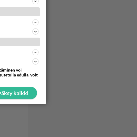
ommentoi
ommentoi
ttäminen voi
utetulla edulla, voit
äksy kaikki