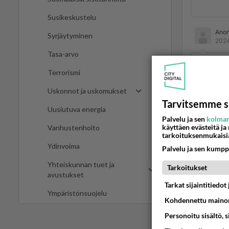
Susikeskustelu
Ano
Syrjäytyminen
2024
Tasa-arvo
Hyvä S
Terrorismi
1
Ää
Uskonnot ja uskomukset
Tarvitsemme s
Ano
Uusiutuva energia
2024
Palvelu ja sen
kolman
käyttäen evästeitä ja
Vanhustenhoito
tarkoituksenmukaisi
Hienoa
Ydinvoima
Palvelu ja sen kumpp
Ään
Yhteiskunnan tuet ja
Tarkoitukset
avustukset
Ano
Tarkat sijaintitiedo
Ympäristönsuojelu
2024
Kohdennettu mainon
Personoitu sisältö, 
Saksan 