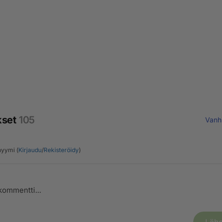
kset
105
Vanh
yymi (
Kirjaudu
/
Rekisteröidy
)