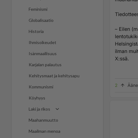
Feminismi
Tiedottee
Globalisaatio
– Eilen (
Historia
lentotuki
Ihmisoikeudet
Helsingis
ilman muit
Isänmaallisuus
X:ssä.
Karjalan palautus
Kehitysmaat ja kehitysapu
2
Ääne
Kommunismi
Köyhyys
Laki ja rikos
Maahanmuutto
Maailman menoa