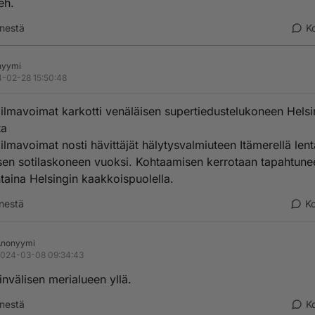
eh.
nestä
K
nyymi
-02-28 15:50:48
ilmavoimat karkotti venäläisen supertiedustelukoneen Helsi
ta
ilmavoimat nosti hävittäjät hälytysvalmiuteen Itämerellä len
sen sotilaskoneen vuoksi. Kohtaamisen kerrotaan tapahtune
aina Helsingin kaakkoispuolella.
nestä
K
Anonyymi
024-03-08 09:34:43
nvälisen merialueen yllä.
nestä
K