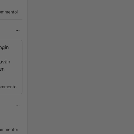
ommentoi
ngin
tävän
en
ommentoi
ommentoi