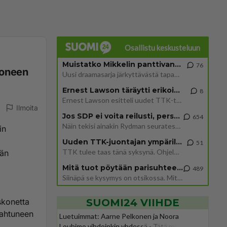
Osallistu keskusteluun
Muistatko Mikkelin panttivankidraaman?
76
koneen
Uusi draamasarja järkyttävästä tapauksesta on tulossa. Tositapahtumiin perustuva sarja ammentaa vuoden 1986 Mikkelin pan
Ernest Lawson täräytti erikoisen heiton TTK-lehdistötilaisuudessa: " Onko tässä tarkoituksena...?"
8
Ernest Lawson esitteli uudet TTK-tähtioppilaat ja opettajat torstaina 6.8. lehdistölle. Tulevalla kaudella on yksi hausk
Ilmoita
Jos SDP ei voita reilusti, persut kumoavat demokratian Suomesta
654
Näin tekisi ainakin Rydman seuratessaan idolinsa Trumpin mallia https://www.is.fi/politiikka/art-2000012187244.html
in
Uuden TTK-juontajan ympärillä epätietoisuus sakenee - Nyt MTV hämmentää soppaa
51
TTK tulee taas tänä syksynä. Ohjelman uudet tähtioppilaat julkistetaan torstaina 6. elokuuta klo 14 alkavassa lehdistö
vän
Mitä tuot pöytään parisuhteessa?
489
Siinäpä se kysymys on otsikossa. Mitäpä siis tuot/toisit pöytään parisuhteessa? Oletko mies vai nainen? Koetko sen mitä
skonetta
SUOMI24 VIIHDE
pahtuneen
Luetuimmat: Aarne Pelkonen ja Noora
Louhimo vihdoinkin yhdessä - Tätä moni jo