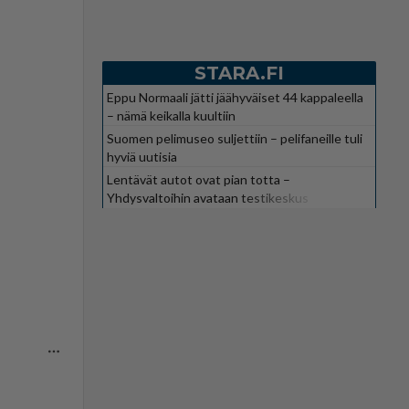
STARA.FI
Eppu Normaali jätti jäähyväiset 44 kappaleella
– nämä keikalla kuultiin
Suomen pelimuseo suljettiin – pelifaneille tuli
hyviä uutisia
Lentävät autot ovat pian totta –
Yhdysvaltoihin avataan testikeskus