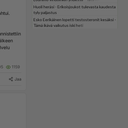
odotti
Huoli heräsi - Erikoisjoukot tulevasta kaudesta
tyly paljastus
htui.
Esko Eerikäinen lopetti testosteronit kesäksi -
Tämä ikävä vaikutus iski heti
nistettiin
älkeen
lvelu
05
1159
Jaa