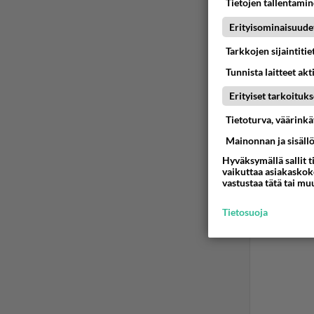
Tietojen tallentamine
1
Ää
Erityisominaisuude
Tarkkojen sijaintiti
2
Tunnista laitteet akt
Olis p
Erityiset tarkoituks
Ää
Tietoturva, väärink
Mainonnan ja sisäll
Hyväksymällä sallit t
vaikuttaa asiakaskoke
vastustaa tätä tai mu
Tietosuoja