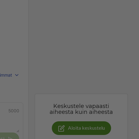
immat
Keskustele vapaasti
5000
aiheesta kuin aiheesta
Aloita keskustelu