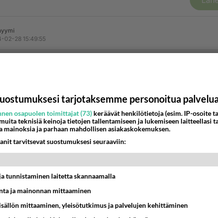
Lähe
nyymi
-02-28 15:49:55
aksa
nestä
K
uostumuksesi tarjotaksemme personoitua palvelu
nyymi
-02-28 15:50:02
nen osapuolen toimittajat (73)
keräävät henkilötietoja (esim. IP-osoite ta
 muita teknisiä keinoja tietojen tallentamiseen ja lukemiseen laitteellasi t
a mainoksia ja parhaan mahdollisen asiakaskokemuksen.
anit tarvitsevat suostumuksesi seuraaviin:
estä
K
nyymi
t ja tunnistaminen laitetta skannaamalla
-02-28 15:50:29
ta ja mainonnan mittaaminen
sisällön mittaaminen, yleisötutkimus ja palvelujen kehittäminen
koneet ajoi r……n vakoilukoneen pois