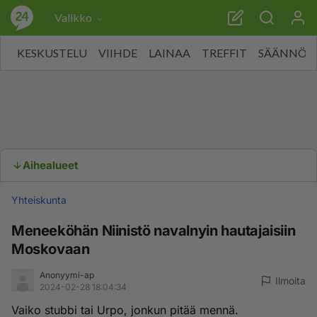
Valikko
KESKUSTELU
VIIHDE
LAINAA
TREFFIT
SÄÄNNÖT
Aihealueet
Yhteiskunta
Meneeköhän Niinistö navalnyin hautajaisiin
Moskovaan
Anonyymi-ap
Ilmoita
2024-02-28 18:04:34
Vaiko stubbi tai Urpo, jonkun pitää mennä.