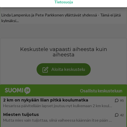
Tietosuoja
Tiesitkö? Martina Aitolehden isäpuoli on tämä suosittu laulaja
Linda Lampenius ja Pete Parkkonen yllättävät yhdessä - Tämä ei jätä
kylmäksi...
Keskustele vapaasti aiheesta kuin
aiheesta
Aloita keskustelu
Osallistu keskusteluun
2 km on nykyään liian pitkä koulumatka
95
Hesarissa päivitellään lapset joutuu nyt kulkemaan 2 km kouluun jösses. Ruostefillarilla tuo matka menee vaikka miten äk
Miesten tuijotus
42
Mutta mies vain tuijottaa, siinä vaiheessa käännän itse pään pois. Mikä juttu? Yleensä jos joku tuijottaa tai katsoo, hä