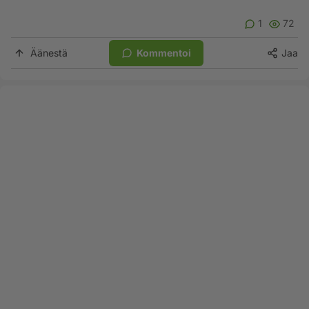
1
72
Äänestä
Kommentoi
Jaa