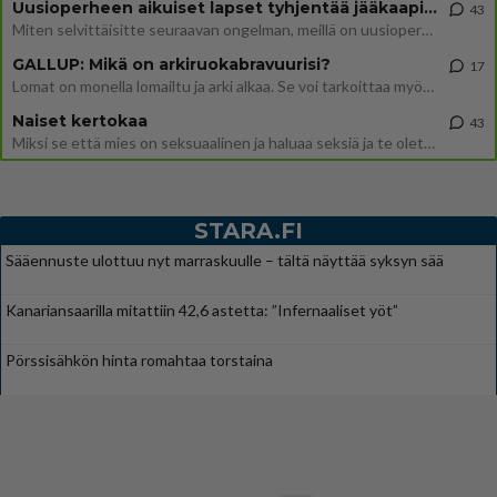
Uusioperheen aikuiset lapset tyhjentää jääkaapin käydessään
43
Miten selvittäisitte seuraavan ongelman, meillä on uusioperhe, minulla teini-ikäiset lapset ja puolisolla aikuiset, jotk
GALLUP: Mikä on arkiruokabravuurisi?
17
Lomat on monella lomailtu ja arki alkaa. Se voi tarkoittaa myös sitä, että grillailut on grillattu ja palataan arjen ruo
Naiset kertokaa
43
Miksi se että mies on seksuaalinen ja haluaa seksiä ja te olette hänen mielestänne haluttava on vastenmielistä? Mikä sii
STARA.FI
Sääennuste ulottuu nyt marraskuulle – tältä näyttää syksyn sää
Kanariansaarilla mitattiin 42,6 astetta: ”Infernaaliset yöt”
Pörssisähkön hinta romahtaa torstaina