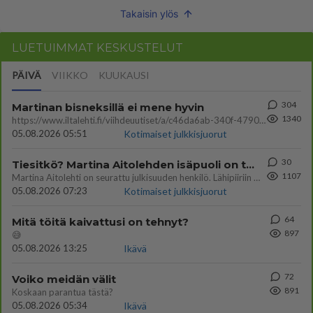
Takaisin ylös
LUETUIMMAT KESKUSTELUT
PÄIVÄ
VIIKKO
KUUKAUSI
304
Martinan bisneksillä ei mene hyvin
1340
https://www.iltalehti.fi/viihdeuutiset/a/c46da6ab-340f-4790-aaa7-0865eed2336 Yrityksen konkurssihakemus on tullut kärä
05.08.2026 05:51
Kotimaiset julkkisjuorut
30
Tiesitkö? Martina Aitolehden isäpuoli on tämä suosittu laulaja
1107
Martina Aitolehti on seurattu julkisuuden henkilö. Lähipiiriin mahtuu muitakin tunnettuja henkilöitä. Tiesitkö, että Ma
05.08.2026 07:23
Kotimaiset julkkisjuorut
64
Mitä töitä kaivattusi on tehnyt?
897
😅
05.08.2026 13:25
Ikävä
72
Voiko meidän välit
891
Koskaan parantua tästä?
05.08.2026 05:34
Ikävä