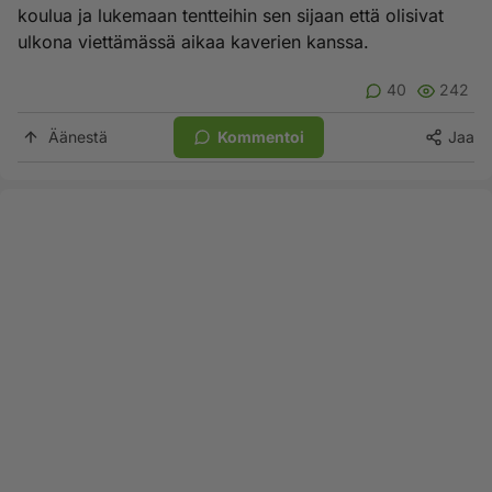
koulua ja lukemaan tentteihin sen sijaan että olisivat
ulkona viettämässä aikaa kaverien kanssa.
40
242
Äänestä
Kommentoi
Jaa