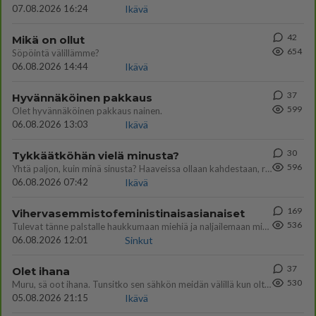
07.08.2026 16:24
Ikävä
42
Mikä on ollut
654
Söpöintä välillämme?
06.08.2026 14:44
Ikävä
37
Hyvännäköinen pakkaus
599
Olet hyvännäköinen pakkaus nainen.
06.08.2026 13:03
Ikävä
30
Tykkäätköhän vielä minusta?
596
Yhtä paljon, kuin minä sinusta? Haaveissa ollaan kahdestaan, rauhassa ja lähennytään fyysisesti ja tutustutaan syvemmin
06.08.2026 07:42
Ikävä
169
Vihervasemmistofeministinaisasianaiset
536
Tulevat tänne palstalle haukkumaan miehiä ja naljailemaan miehelle, kehuvat olevansa heitä parempia. Itse asuvat MIEHE
06.08.2026 12:01
Sinkut
37
Olet ihana
530
Muru, sä oot ihana. Tunsitko sen sähkön meidän välillä kun oltiin ihan låhekkäin? 👩‍❤️‍👩❤️😼😘
05.08.2026 21:15
Ikävä