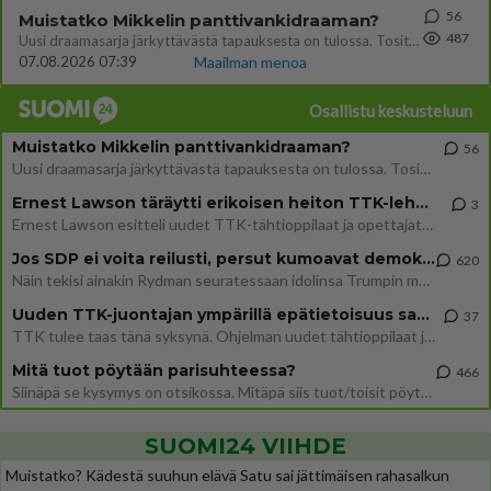
56
Muistatko Mikkelin panttivankidraaman?
487
Uusi draamasarja järkyttävästä tapauksesta on tulossa. Tositapahtumiin perustuva sarja ammentaa vuoden 1986 Mikkelin pan
07.08.2026 07:39
Maailman menoa
Osallistu keskusteluun
Muistatko Mikkelin panttivankidraaman?
56
Uusi draamasarja järkyttävästä tapauksesta on tulossa. Tositapahtumiin perustuva sarja ammentaa vuoden 1986 Mikkelin pan
Ernest Lawson täräytti erikoisen heiton TTK-lehdistötilaisuudessa: " Onko tässä tarkoituksena...?"
3
Ernest Lawson esitteli uudet TTK-tähtioppilaat ja opettajat torstaina 6.8. lehdistölle. Tulevalla kaudella on yksi hausk
Jos SDP ei voita reilusti, persut kumoavat demokratian Suomesta
620
Näin tekisi ainakin Rydman seuratessaan idolinsa Trumpin mallia https://www.is.fi/politiikka/art-2000012187244.html
Uuden TTK-juontajan ympärillä epätietoisuus sakenee - Nyt MTV hämmentää soppaa
37
TTK tulee taas tänä syksynä. Ohjelman uudet tähtioppilaat julkistetaan torstaina 6. elokuuta klo 14 alkavassa lehdistö
Mitä tuot pöytään parisuhteessa?
466
Siinäpä se kysymys on otsikossa. Mitäpä siis tuot/toisit pöytään parisuhteessa? Oletko mies vai nainen? Koetko sen mitä
SUOMI24 VIIHDE
Muistatko? Kädestä suuhun elävä Satu sai jättimäisen rahasalkun