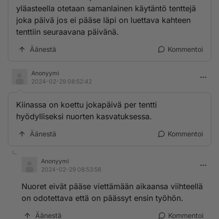
yläasteella otetaan samanlainen käytäntö tenttejä
joka päivä jos ei pääse läpi on luettava kahteen
tenttiin seuraavana päivänä.
Äänestä
Kommentoi
Anonyymi
2024-02-29 08:52:42
Kiinassa on koettu jokapäivä per tentti
hyödylliseksi nuorten kasvatuksessa.
Äänestä
Kommentoi
Anonyymi
2024-02-29 08:53:56
Nuoret eivät pääse viettämään aikaansa viihteellä
on odotettava että on päässyt ensin työhön.
Äänestä
Kommentoi