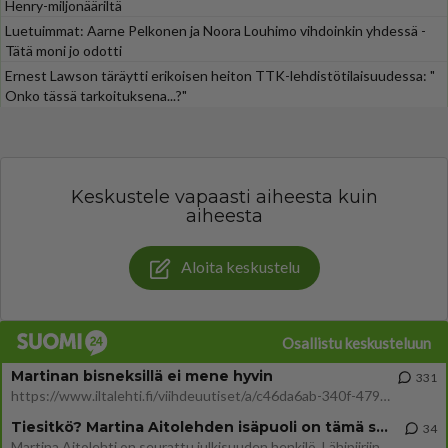
Henry-miljonääriltä
Luetuimmat: Aarne Pelkonen ja Noora Louhimo vihdoinkin yhdessä -
Tätä moni jo odotti
Ernest Lawson täräytti erikoisen heiton TTK-lehdistötilaisuudessa: "
Onko tässä tarkoituksena...?"
Keskustele vapaasti aiheesta kuin
aiheesta
Aloita keskustelu
Osallistu keskusteluun
Martinan bisneksillä ei mene hyvin
331
https://www.iltalehti.fi/viihdeuutiset/a/c46da6ab-340f-4790-aaa7-0865eed2336 Yrityksen konkurssihakemus on tullut kärä
Tiesitkö? Martina Aitolehden isäpuoli on tämä suosittu laulaja
34
Martina Aitolehti on seurattu julkisuuden henkilö. Lähipiiriin mahtuu muitakin tunnettuja henkilöitä. Tiesitkö, että Ma