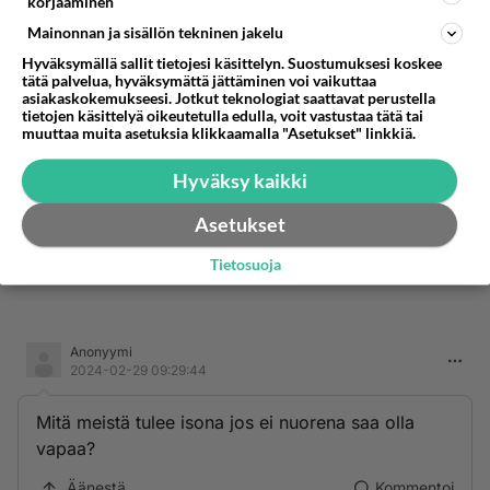
korjaaminen
Mainonnan ja sisällön tekninen jakelu
Hyväksymällä sallit tietojesi käsittelyn. Suostumuksesi koskee
tätä palvelua, hyväksymättä jättäminen voi vaikuttaa
asiakaskokemukseesi. Jotkut teknologiat saattavat perustella
tietojen käsittelyä oikeutetulla edulla, voit vastustaa tätä tai
muuttaa muita asetuksia klikkaamalla "Asetukset" linkkiä.
Hyväksy kaikki
Asetukset
Tietosuoja
Anonyymi
2024-02-29 09:29:44
Mitä meistä tulee isona jos ei nuorena saa olla
vapaa?
Äänestä
Kommentoi