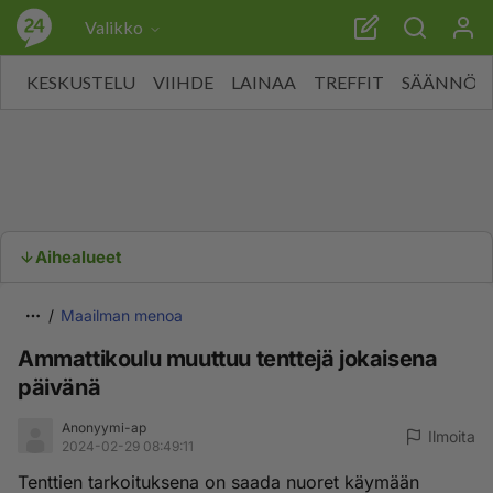
Valikko
KESKUSTELU
VIIHDE
LAINAA
TREFFIT
SÄÄNNÖT
Aihealueet
Maailman menoa
Ammattikoulu muuttuu tenttejä jokaisena
päivänä
Anonyymi-ap
Ilmoita
2024-02-29 08:49:11
Tenttien tarkoituksena on saada nuoret käymään