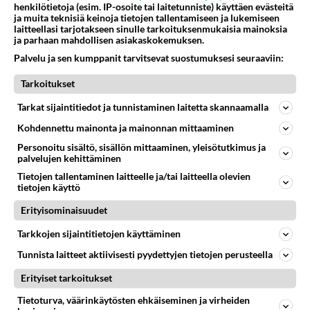
Suomessa jos ei olisi aikaa viettää kaduilla
henkilötietoja (esim. IP-osoite tai laitetunniste) käyttäen evästeitä
elämää? Lähtisikö nämä pois Suomesta?
ja muita teknisiä keinoja tietojen tallentamiseen ja lukemiseen
laitteellasi tarjotakseen sinulle tarkoituksenmukaisia mainoksia
ja parhaan mahdollisen asiakaskokemuksen.
Äänestä
Kommentoi
Palvelu ja sen kumppanit tarvitsevat suostumuksesi seuraaviin:
Anonyymi
Tarkoitukset
2024-02-29 09:25:59
Tarkat sijaintitiedot ja tunnistaminen laitetta skannaamalla
Väritys muuttuisi enemmän vaaleaan sävyyn
Kohdennettu mainonta ja mainonnan mittaaminen
kauppakeskuksissa.
Personoitu sisältö, sisällön mittaaminen, yleisötutkimus ja
Äänestä
Kommentoi
palvelujen kehittäminen
Tietojen tallentaminen laitteelle ja/tai laitteella olevien
tietojen käyttö
Anonyymi
2024-02-29 09:25:06
Erityisominaisuudet
Tarkkojen sijaintitietojen käyttäminen
Purran ja Niemelän koulusta ei valmistu kukaan.
Tunnista laitteet aktiivisesti pyydettyjen tietojen perusteella
Äänestä
Kommentoi
Erityiset tarkoitukset
Tietoturva, väärinkäytösten ehkäiseminen ja virheiden