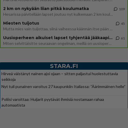
2 km on nykyään liian pitkä koulumatka
109
Hesarissa päivitellään lapset joutuu nyt kulkemaan 2 km kouluun jösses. Ruostefillarilla tuo matka menee vaikka miten äk
Miesten tuijotus
45
Mutta mies vain tuijottaa, siinä vaiheessa käännän itse pään pois. Mikä juttu? Yleensä jos joku tuijottaa tai katsoo, hä
Uusioperheen aikuiset lapset tyhjentää jääkaapin käydessään
61
Miten selvittäisitte seuraavan ongelman, meillä on uusioperhe, minulla teini-ikäiset lapset ja puolisolla aikuiset, jotk
STARA.FI
Hirveä väistänyt nainen ajoi ojaan – sitten paljastui huolestuttavia
seikkoja
Nyt tuli punainen varoitus 27 kaupunkiin Italiassa: ”Äärimmäinen helle”
Poliisi varoittaa: Huijarit pyytävät ihmisiä nostamaan rahaa
automaatista