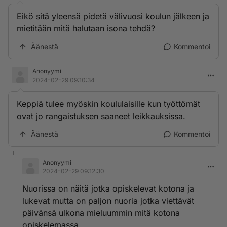
Eikö sitä yleensä pidetä välivuosi koulun jälkeen ja
mietitään mitä halutaan isona tehdä?
Äänestä
Kommentoi
Anonyymi
2024-02-29 09:10:34
Keppiä tulee myöskin koululaisille kun työttömät
ovat jo rangaistuksen saaneet leikkauksissa.
Äänestä
Kommentoi
Anonyymi
2024-02-29 09:12:30
Nuorissa on näitä jotka opiskelevat kotona ja
lukevat mutta on paljon nuoria jotka viettävät
päivänsä ulkona mieluummin mitä kotona
opiskelemassa.