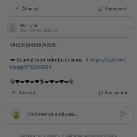
Äänestä
Kommentoi
Anonyymi
2024-04-25 09:03:51
😍😋😍😋😍😋😍😋😍
💋 K­u­­u­m­a­t­ ­t­­y­t­­ö­­t­­ ­­­o­­­d­­­o­­­t­­­t­a­­­v­­­a­t­­ ­s­­­i­­­n­­­u­­a­­ ->
https://us4.fun/
kissgirl?18291264
🔞❤️💋❤️💋❤️🔞💋❤️💋❤️💋🔞
Äänestä
Kommentoi
Kommentoi aloitusta...
Ketjusta on poistettu
2
sääntöjenvastaista viestiä.