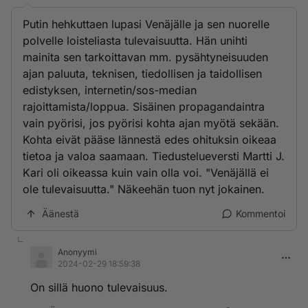
Putin hehkuttaen lupasi Venäjälle ja sen nuorelle
polvelle loisteliasta tulevaisuutta. Hän unihti
mainita sen tarkoittavan mm. pysähtyneisuuden
ajan paluuta, teknisen, tiedollisen ja taidollisen
edistyksen, internetin/sos-median
rajoittamista/loppua. Sisäinen propagandaintra
vain pyörisi, jos pyörisi kohta ajan myötä sekään.
Kohta eivät pääse lännestä edes ohituksin oikeaa
tietoa ja valoa saamaan. Tiedustelueversti Martti J.
Kari oli oikeassa kuin vain olla voi. "Venäjällä ei
ole tulevaisuutta." Näkeehän tuon nyt jokainen.
Äänestä
Kommentoi
Anonyymi
2024-02-29 18:59:38
On sillä huono tulevaisuus.