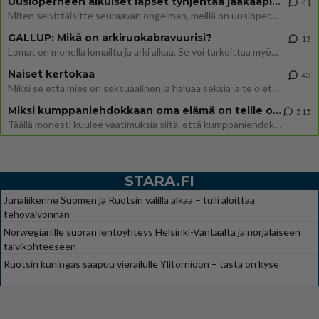
Uusioperheen aikuiset lapset tyhjentää jääkaapin käydessään
41
Miten selvittäisitte seuraavan ongelman, meillä on uusioperhe, minulla teini-ikäiset lapset ja puolisolla aikuiset, jotk
GALLUP: Mikä on arkiruokabravuurisi?
13
Lomat on monella lomailtu ja arki alkaa. Se voi tarkoittaa myös sitä, että grillailut on grillattu ja palataan arjen ruo
Naiset kertokaa
43
Miksi se että mies on seksuaalinen ja haluaa seksiä ja te olette hänen mielestänne haluttava on vastenmielistä? Mikä sii
Miksi kumppaniehdokkaan oma elämä on teille ongelma?
515
Täällä monesti kuulee vaatimuksia siitä, että kumppaniehdokkaalla ei saisi olla lemmikkejä, lapsia, kavereita, eksiä, su
STARA.FI
Junaliikenne Suomen ja Ruotsin välillä alkaa – tulli aloittaa
tehovalvonnan
Norwegianille suoran lentoyhteys Helsinki-Vantaalta ja norjalaiseen
talvikohteeseen
Ruotsin kuningas saapuu vierailulle Ylitornioon – tästä on kyse