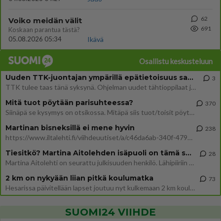
62
Voiko meidän välit
691
Koskaan parantua tästä?
05.08.2026 05:34
Ikävä
Osallistu keskusteluun
Uuden TTK-juontajan ympärillä epätietoisuus sakenee - Nyt MTV hämmentää soppaa
3
TTK tulee taas tänä syksynä. Ohjelman uudet tähtioppilaat julkistetaan torstaina 6. elokuuta klo 14 alkavassa lehdistö
Mitä tuot pöytään parisuhteessa?
370
Siinäpä se kysymys on otsikossa. Mitäpä siis tuot/toisit pöytään parisuhteessa? Oletko mies vai nainen? Koetko sen mitä
Martinan bisneksillä ei mene hyvin
238
https://www.iltalehti.fi/viihdeuutiset/a/c46da6ab-340f-4790-aaa7-0865eed2336 Yrityksen konkurssihakemus on tullut kärä
Tiesitkö? Martina Aitolehden isäpuoli on tämä suosittu laulaja
28
Martina Aitolehti on seurattu julkisuuden henkilö. Lähipiiriin mahtuu muitakin tunnettuja henkilöitä. Tiesitkö, että Ma
2 km on nykyään liian pitkä koulumatka
73
Hesarissa päivitellään lapset joutuu nyt kulkemaan 2 km kouluun jösses. Ruostefillarilla tuo matka menee vaikka miten äk
SUOMI24 VIIHDE