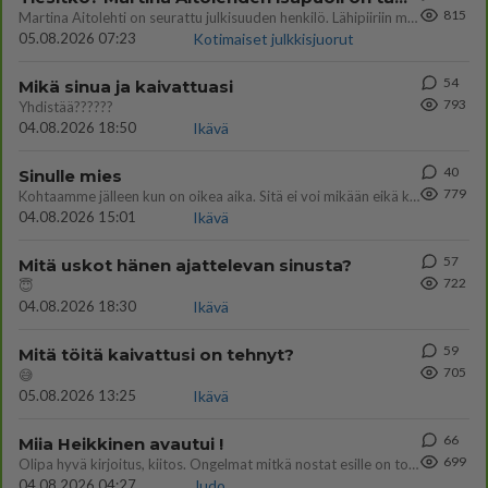
815
Martina Aitolehti on seurattu julkisuuden henkilö. Lähipiiriin mahtuu muitakin tunnettuja henkilöitä. Tiesitkö, että Ma
05.08.2026 07:23
Kotimaiset julkkisjuorut
54
Mikä sinua ja kaivattuasi
793
Yhdistää??????
04.08.2026 18:50
Ikävä
40
Sinulle mies
779
Kohtaamme jälleen kun on oikea aika. Sitä ei voi mikään eikä kukaan estää <3 <3
04.08.2026 15:01
Ikävä
57
Mitä uskot hänen ajattelevan sinusta?
722
😇
04.08.2026 18:30
Ikävä
59
Mitä töitä kaivattusi on tehnyt?
705
😅
05.08.2026 13:25
Ikävä
66
Miia Heikkinen avautui !
699
Olipa hyvä kirjoitus, kiitos. Ongelmat mitkä nostat esille on todellisia ja tämä ylimielisyys totta ja se näkyy kaikessa
04.08.2026 04:27
Judo