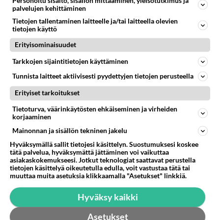
Personoitu sisältö, sisällön mittaaminen, yleisötutkimus ja
Neljännen
palvelujen kehittäminen
Viidennen
Tietojen tallentaminen laitteelle ja/tai laitteella olevien
Kuudennen
tietojen käyttö
Seitsemännen
Erityisominaisuudet
…
Tarkkojen sijaintitietojen käyttäminen
Tuohan on kuin kivimusiikkiyhtye Spinal Tapin
Tunnista laitteet aktiivisesti pyydettyjen tietojen perusteella
käyttämä musiikin vahvistin, jossa maksimi oli 10:n
Erityiset tarkoitukset
asemesta 11.
Tietoturva, väärinkäytösten ehkäiseminen ja virheiden
korjaaminen
Äänestä
Kommentoi
Mainonnan ja sisällön tekninen jakelu
Anonyymi
Hyväksymällä sallit tietojesi käsittelyn. Suostumuksesi koskee
2024-02-29 18:23:35
tätä palvelua, hyväksymättä jättäminen voi vaikuttaa
asiakaskokemukseesi. Jotkut teknologiat saattavat perustella
tietojen käsittelyä oikeutetulla edulla, voit vastustaa tätä tai
Ilmeisesti Venäjä panostaa enemmän
muuttaa muita asetuksia klikkaamalla "Asetukset" linkkiä.
puolustukseen ja kehittää ilmatorjuntaa.
Hyväksy kaikki
Äänestä
Kommentoi
Asetukset