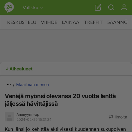
Valikko
KESKUSTELU
VIIHDE
LAINAA
TREFFIT
SÄÄNNÖT
Aihealueet
Maailman menoa
Venäjä myönsi olevansa 20 vuotta länttä
jäljessä hävittäjissä
Anonyymi-ap
Ilmoita
2024-02-29 15:31:24
Kun länsi jo kehittää aktiivisesti kuudennen sukupolven