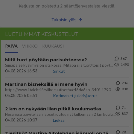
Ketjusta on poistettu
2
sääntöjenvastaista viestiä.
Takaisin ylös
LUETUIMMAT KESKUSTELUT
PÄIVÄ
VIIKKO
KUUKAUSI
367
Mitä tuot pöytään parisuhteessa?
1490
Siinäpä se kysymys on otsikossa. Mitäpä siis tuot/toisit pöytään parisuhteessa? Oletko mies vai nainen? Koetko sen mitä
04.08.2026 16:53
Sinkut
236
Martinan bisneksillä ei mene hyvin
930
https://www.iltalehti.fi/viihdeuutiset/a/c46da6ab-340f-4790-aaa7-0865eed2336 Yrityksen konkurssihakemus on tullut kärä
05.08.2026 05:51
Kotimaiset julkkisjuorut
71
2 km on nykyään liian pitkä koulumatka
837
Hesarissa päivitellään lapset joutuu nyt kulkemaan 2 km kouluun jösses. Ruostefillarilla tuo matka menee vaikka miten äk
04.08.2026 10:07
Lieksa
28
Tiesitkö? Martina Aitolehden isäpuoli on tämä suosittu laulaja