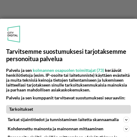
Tarvitsemme suostumuksesi tarjotaksemme
personoitua palvelua
Palvelu ja sen
kolmannen osapuolen toimittajat (73)
keräävät
henkilötietoja (esim. IP-osoite tai laitetunniste) käyttäen evästeitä
ja muita teknisiä keinoja tietojen tallentamiseen ja lukemiseen
laitteellasi tarjotakseen sinulle tarkoituksenmukaisia mainoksia
ja parhaan mahdollisen asiakaskokemuksen.
Palvelu ja sen kumppanit tarvitsevat suostumuksesi seuraaviin:
Anonyymi
2024-02-29 18:17:15
Tarkoitukset
Ensimmäisen
Tarkat sijaintitiedot ja tunnistaminen laitetta skannaamalla
Toisen
Kohdennettu mainonta ja mainonnan mittaaminen
Kolmannen