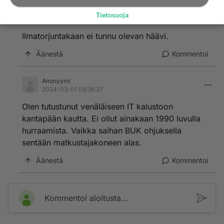
Anonyymi
Tietosuoja
2024-03-01 09:19:32
Ilmatorjuntakaan ei tunnu olevan häävi.
Äänestä
Kommentoi
Anonyymi
2024-03-01 09:36:37
Olen tutustunut venäläiseen IT kalustoon
kantapään kautta. Ei ollut ainakaan 1990 luvulla
hurraamista. Vaikka saihan BUK ohjuksella
sentään matkustajakoneen alas.
Äänestä
Kommentoi
Kommentoi aloitusta...