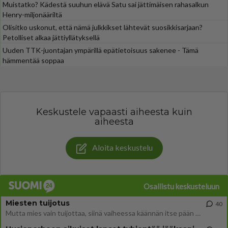
Muistatko? Kädestä suuhun elävä Satu sai jättimäisen rahasalkun
Henry-miljonääriltä
Olisitko uskonut, että nämä julkkikset lähtevät suosikkisarjaan?
Petolliset alkaa jättiyllätyksellä
Uuden TTK-juontajan ympärillä epätietoisuus sakenee - Tämä
hämmentää soppaa
Keskustele vapaasti aiheesta kuin
aiheesta
Aloita keskustelu
Osallistu keskusteluun
Miesten tuijotus
40
Mutta mies vain tuijottaa, siinä vaiheessa käännän itse pään pois. Mikä juttu? Yleensä jos joku tuijottaa tai katsoo, hä