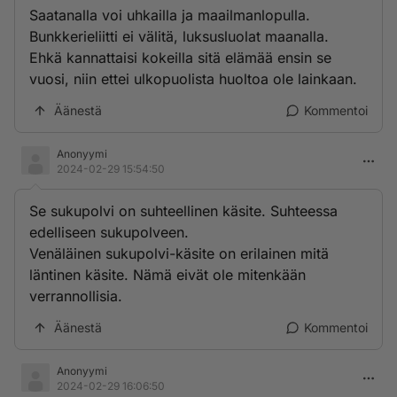
Saatanalla voi uhkailla ja maailmanlopulla.
Bunkkerieliitti ei välitä, luksusluolat maanalla.
Ehkä kannattaisi kokeilla sitä elämää ensin se
vuosi, niin ettei ulkopuolista huoltoa ole lainkaan.
Äänestä
Kommentoi
Anonyymi
2024-02-29 15:54:50
Se sukupolvi on suhteellinen käsite. Suhteessa
edelliseen sukupolveen.
Venäläinen sukupolvi-käsite on erilainen mitä
läntinen käsite. Nämä eivät ole mitenkään
verrannollisia.
Äänestä
Kommentoi
Anonyymi
2024-02-29 16:06:50