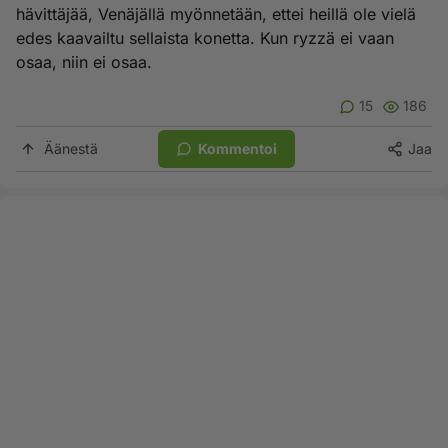
hävittäjää, Venäjällä myönnetään, ettei heillä ole vielä
edes kaavailtu sellaista konetta. Kun ryzzä ei vaan
osaa, niin ei osaa.
15
186
Äänestä
Kommentoi
Jaa