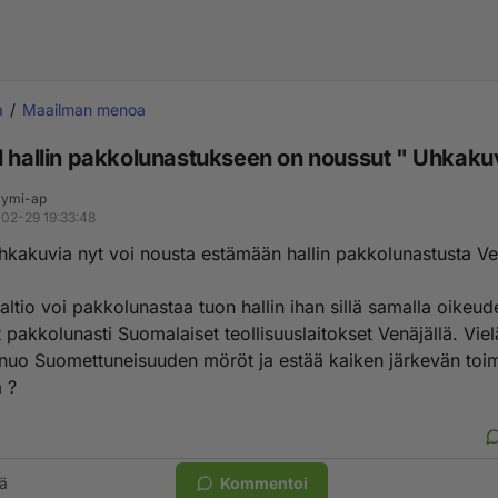
a
Maailman menoa
l hallin pakkolunastukseen on noussut " Uhkaku
ymi-ap
02-29 19:33:48
hkakuvia nyt voi nousta estämään hallin pakkolunastusta Ven
tio voi pakkolunastaa tuon hallin ihan sillä samalla oikeude
 pakkolunasti Suomalaiset teollisuuslaitokset Venäjällä. Vie
 nuo Suomettuneisuuden möröt ja estää kaiken järkevän toi
 ?
ä
Kommentoi