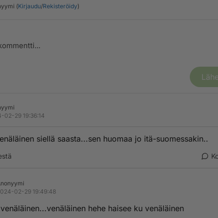
yymi (
Kirjaudu
/
Rekisteröidy
)
Lähe
nyymi
-02-29 19:36:14
enäläinen siellä saasta...sen huomaa jo itä-suomessakin..
estä
K
Anonyymi
024-02-29 19:49:48
venäläinen...venäläinen hehe haisee ku venäläinen