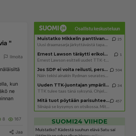
Osallistu keskusteluun
Muistatko Mikkelin panttivankidraaman?
25
via "
Uusi draamasarja järkyttävästä tapauksesta on tulossa. Tositapahtumiin perustuva sarja ammentaa vuoden 1986 Mikkelin pan
Ernest Lawson täräytti erikoisen heiton TTK-lehdistötilaisuudessa: " Onko tässä tarkoituksena...?"
1
Ilmoita
Ernest Lawson esitteli uudet TTK-tähtioppilaat ja opettajat torstaina 6.8. lehdistölle. Tulevalla kaudella on yksi hausk
äläisiltä
Jos SDP ei voita reilusti, persut kumoavat demokratian Suomesta
504
Näin tekisi ainakin Rydman seuratessaan idolinsa Trumpin mallia https://www.is.fi/politiikka/art-2000012187244.html
lla, kun
Uuden TTK-juontajan ympärillä epätietoisuus sakenee - Nyt MTV hämmentää soppaa
34
läkö ne
TTK tulee taas tänä syksynä. Ohjelman uudet tähtioppilaat julkistetaan torstaina 6. elokuuta klo 14 alkavassa lehdistö
minnan
Mitä tuot pöytään parisuhteessa?
457
Siinäpä se kysymys on otsikossa. Mitäpä siis tuot/toisit pöytään parisuhteessa? Oletko mies vai nainen? Koetko sen mitä
8
167
SUOMI24 VIIHDE
Muistatko? Kädestä suuhun elävä Satu sai
Jaa
jättimäisen rahasalkun Henry-miljonääriltä