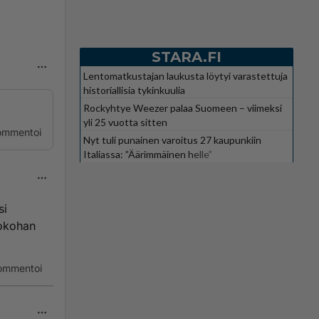
STARA.FI
Lentomatkustajan laukusta löytyi varastettuja
historiallisia tykinkuulia
Rockyhtye Weezer palaa Suomeen – viimeksi
yli 25 vuotta sitten
ommentoi
Nyt tuli punainen varoitus 27 kaupunkiin
Italiassa: ”Äärimmäinen helle”
si
Jokohan
ommentoi