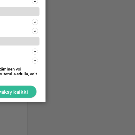
ttäminen voi
utetulla edulla, voit
äksy kaikki