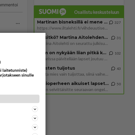
ommentoi
Osallistu keskusteluun
Martinan bisneksillä ei mene hyvin
327
https://www.iltalehti.fi/viihdeuutiset/a/c46da6ab-340f-4790-aaa7-0865eed2336 Yrityksen konkurssihakemus on tullut kärä
Tiesitkö? Martina Aitolehden isäpuoli on tämä suosittu laulaja
31
Martina Aitolehti on seurattu julkisuuden henkilö. Lähipiiriin mahtuu muitakin tunnettuja henkilöitä. Tiesitkö, että Ma
ommentoi
2 km on nykyään liian pitkä koulumatka
102
Hesarissa päivitellään lapset joutuu nyt kulkemaan 2 km kouluun jösses. Ruostefillarilla tuo matka menee vaikka miten äk
a
Miesten tuijotus
43
i laitetunniste)
Mutta mies vain tuijottaa, siinä vaiheessa käännän itse pään pois. Mikä juttu? Yleensä jos joku tuijottaa tai katsoo, hä
arjotakseen sinulle
Uusioperheen aikuiset lapset tyhjentää jääkaapin käydessään
50
Miten selvittäisitte seuraavan ongelman, meillä on uusioperhe, minulla teini-ikäiset lapset ja puolisolla aikuiset, jotk
ommentoi