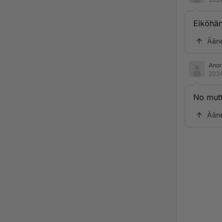
Eiköhän
Ään
Ano
2024
No mutt
Ään