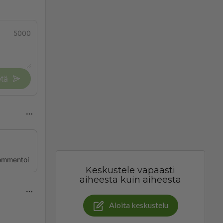
5000
tä
ommentoi
Keskustele vapaasti
aiheesta kuin aiheesta
Aloita keskustelu