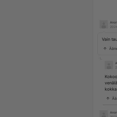
Ano
2024
Vain ta
Ään
2
Kokoom
venälä
kokka
Ää
Ano
2024