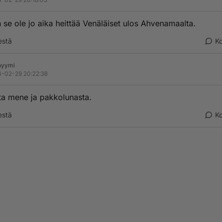
 se ole jo aika heittää Venäläiset ulos Ahvenamaalta.
estä
K
nyymi
-02-29 20:22:38
a mene ja pakkolunasta.
estä
K