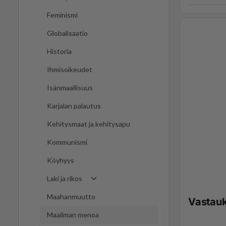
Feminismi
Globalisaatio
Historia
Ihmisoikeudet
Isänmaallisuus
Karjalan palautus
Kehitysmaat ja kehitysapu
Kommunismi
Köyhyys
Laki ja rikos
Maahanmuutto
Vastau
Maailman menoa