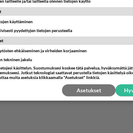
n laitteelle ja/tai laitteella olevien tietojen käyttö
t
etojen käyttäminen
iivisesti pyydettyjen tietojen perusteella
et
äytösten ehkäiseminen ja virheiden korjaaminen
ön tekninen jakelu
ietojesi käsittelyn. Suostumuksesi koskee tätä palvelua, hyväksymättä jä
mukseesi. Jotkut teknologiat saattavat perustella tietojen käsittelyä oike
uttaa muita asetuksia klikkaamalla "Asetukset" linkkiä.
Asetukset
Hyv