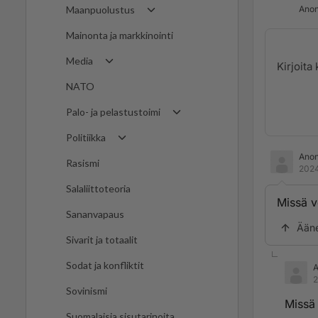
Anon
Maanpuolustus
Mainonta ja markkinointi
Media
NATO
Palo- ja pelastustoimi
Politiikka
Ano
Rasismi
2024
Salaliittoteoria
Missä v
Sananvapaus
Ään
Sivarit ja totaalit
Sodat ja konfliktit
2
Sovinismi
Missä 
Suomalaisia sisutarinoita