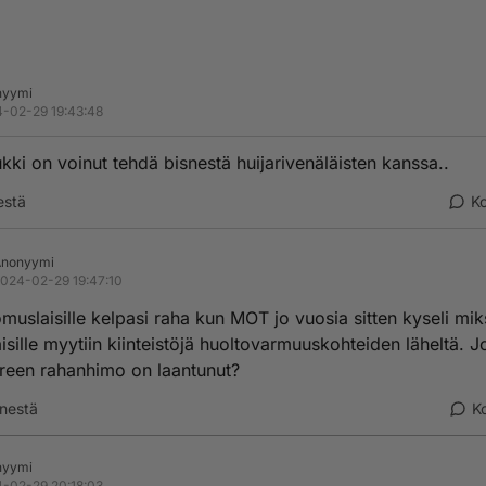
nyymi
-02-29 19:43:48
ukki on voinut tehdä bisnestä huijarivenäläisten kanssa..
estä
K
Anonyymi
024-02-29 19:47:10
uslaisille kelpasi raha kun MOT jo vuosia sitten kyseli mik
isille myytiin kiinteistöjä huoltovarmuuskohteiden läheltä. 
reen rahanhimo on laantunut?
nestä
K
nyymi
-02-29 20:18:03