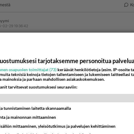
nestä
K
nyymi
-02-29 19:36:42
 OTTI KAIKEN MITÄ SINNE OLTIIN RAKENNETTU.
estä
K
uostumuksesi tarjotaksemme personoitua palvelu
Anonyymi
nen osapuolen toimittajat (73)
keräävät henkilötietoja (esim. IP-osoite ta
024-02-29 19:50:27
 muita teknisiä keinoja tietojen tallentamiseen ja lukemiseen laitteellasi t
a mainoksia ja parhaan mahdollisen asiakaskokemuksen.
itä vei?? Kerroppas nyt se tänne päin mitä otti??
anit tarvitsevat suostumuksesi seuraaviin:
nestä
K
t ja tunnistaminen laitetta skannaamalla
ta ja mainonnan mittaaminen
sisällön mittaaminen, yleisötutkimus ja palvelujen kehittäminen