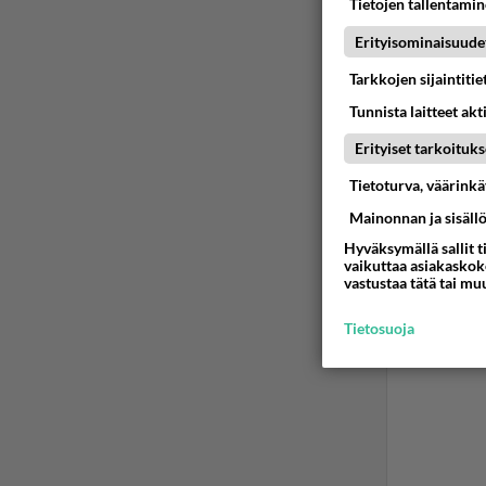
Tietojen tallentamine
Erityisominaisuude
Tarkkojen sijaintiti
Tunnista laitteet akt
Erityiset tarkoituks
Tietoturva, väärink
Mainonnan ja sisäll
Hyväksymällä sallit t
vaikuttaa asiakaskoke
vastustaa tätä tai mu
Tietosuoja