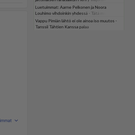
Luetuimmat: Aarne Pelkonen ja Noora
Louhimo vihdoinkin yhdessä - Tätä moni jo
odotti
Vappu Pimiän lähtö ei ole ainoa iso muutos -
Tanssii Tähtien Kanssa palaa
immat