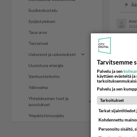
Ää
Susikeskustelu
Syrjäytyminen
Ano
2024
Tasa-arvo
VENÄJÄ
Terrorismi
Ään
Uskonnot ja uskomukset
Tarvitsemme s
Uusiutuva energia
Palvelu ja sen
kolman
2
käyttäen evästeitä ja
Vanhustenhoito
tarkoituksenmukaisi
Niin m
Ydinvoima
Palvelu ja sen kumpp
Ää
Yhteiskunnan tuet ja
Tarkoitukset
avustukset
Tarkat sijaintitiedo
Ympäristönsuojelu
Kohdennettu mainon
Personoitu sisältö, 