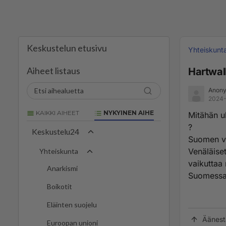
Keskustelun etusivu
Yhteiskunt
Aiheet listaus
Hartwal
Anony
2024-
KAIKKI AIHEET
NYKYINEN AIHE
Mitähän u
?
Keskustelu24
Suomen val
Venäläiset
Yhteiskunta
vaikuttaa
Anarkismi
Suomessa
Boikotit
Eläinten suojelu
Äänest
Euroopan unioni