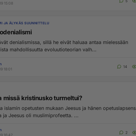
5
19 15:08
MI JA ÄLYKÄS SUUNNITTELU
iodenialismi
lävät denialismissa, sillä he eivät haluaa antaa mielessään
sta mahdollisuutta evoluutioteorian valh...
n
14
19 18:01
ja missä kristinusko turmeltui?
muslimeita ja Jeesus oli muslimiprofeetta. ...
n
2
19 16:42