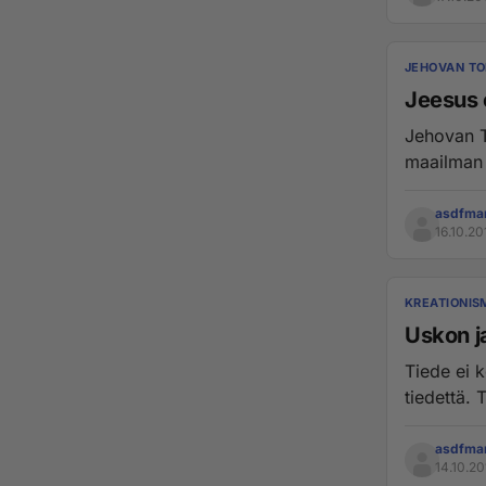
JEHOVAN TO
Jeesus 
Jehovan T
asdfma
16.10.20
KREATIONIS
Uskon j
Tiede ei 
t
asdfma
14.10.20