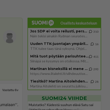
Osallistu keskusteluun
Jos SDP ei voita reilusti, persut kumoavat demokratian Suomesta
310
Näin tekisi ainakin Rydman seuratessaan idolinsa Trumpin mallia https://www.is.fi/politiikka/art-2000012187244.html
Uuden TTK-juontajan ympärillä epätietoisuus sakenee - Nyt MTV hämmentää soppaa
16
TTK tulee taas tänä syksynä. Ohjelman uudet tähtioppilaat julkistetaan torstaina 6. elokuuta klo 14 alkavassa lehdistö
Mitä tuot pöytään parisuhteessa?
411
Siinäpä se kysymys on otsikossa. Mitäpä siis tuot/toisit pöytään parisuhteessa? Oletko mies vai nainen? Koetko sen mitä
Martinan bisneksillä ei mene hyvin
293
https://www.iltalehti.fi/viihdeuutiset/a/c46da6ab-340f-4790-aaa7-0865eed2336 Yrityksen konkurssihakemus on tullut kärä
Tiesitkö? Martina Aitolehden isäpuoli on tämä suosittu laulaja
28
Martina Aitolehti on seurattu julkisuuden henkilö. Lähipiiriin mahtuu muitakin tunnettuja henkilöitä. Tiesitkö, että Ma
Vastattu 6v
SUOMI24 VIIHDE
umalaan''.
Muistatko? Kädestä suuhun elävä Satu sai
jättimäisen rahasalkun Henry-miljonääriltä