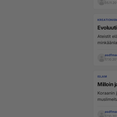
05.11.20
KREATIONIS
Evoluut
Ateistit e
minkäänlai
asdfma
17.10.20
ISLAM
Milloin 
Koraanin ja islamin opetusten mukaan Jeesus ja hänen opetuslapsensa olivat
asdfma
17.10.20