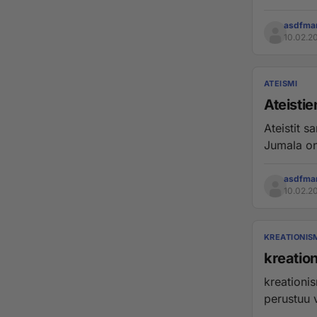
asdfma
10.02.2
ATEISMI
Ateisti
Ateistit s
asdfma
10.02.2
KREATIONIS
kreatio
kreationismi_on
perustuu 