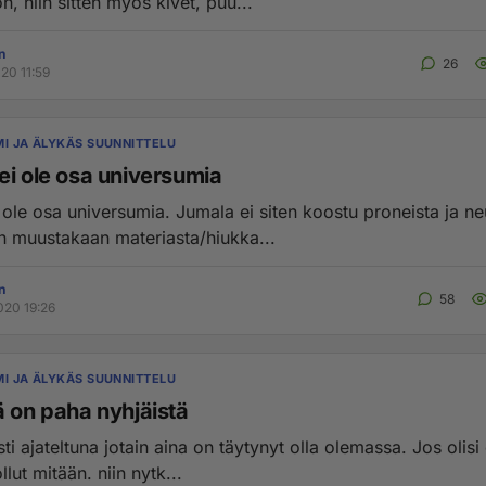
n, niin sitten myös kivet, puu...
n
26
20 11:59
MI JA ÄLYKÄS SUUNNITTELU
ei ole osa universumia
 ole osa universumia. Jumala ei siten koostu proneista ja ne
än muustakaan materiasta/hiukka...
n
58
020 19:26
MI JA ÄLYKÄS SUUNNITTELU
ä on paha nyhjäistä
sti ajateltuna jotain aina on täytynyt olla olemassa. Jos olisi o
ollut mitään. niin nytk...