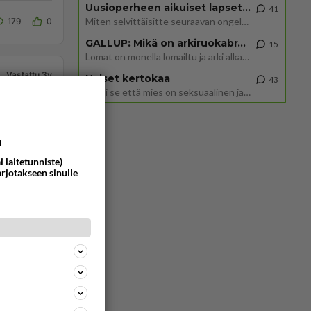
Uusioperheen aikuiset lapset tyhjentää jääkaapin käydessään
41
Miten selvittäisitte seuraavan ongelman, meillä on uusioperhe, minulla teini-ikäiset lapset ja puolisolla aikuiset, jotk
179
0
GALLUP: Mikä on arkiruokabravuurisi?
15
Lomat on monella lomailtu ja arki alkaa. Se voi tarkoittaa myös sitä, että grillailut on grillattu ja palataan arjen ruo
Vastattu 3v
Naiset kertokaa
43
Miksi se että mies on seksuaalinen ja haluaa seksiä ja te olette hänen mielestänne haluttava on vastenmielistä? Mikä sii
et
a
i laitetunniste)
294
1
arjotakseen sinulle
Vastattu 6v
amatusta