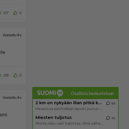
217
0
Vastattu 6v
lle
218
0
Osallistu keskusteluun
Vastattu 6v
2 km on nykyään liian pitkä koulumatka
86
Hesarissa päivitellään lapset joutuu nyt kulkemaan 2 km kouluun jösses. Ruostefillarilla tuo matka menee vaikka miten äk
Miesten tuijotus
41
Mutta mies vain tuijottaa, siinä vaiheessa käännän itse pään pois. Mikä juttu? Yleensä jos joku tuijottaa tai katsoo, hä