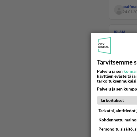
asdfma
24.01.2
ISLAM
Kysymyk
Yusraaa ol
vakuuttuma
Tarvitsemme s
Palvelu ja sen
kolman
asdfma
käyttäen evästeitä ja
28.12.20
tarkoituksenmukaisi
Palvelu ja sen kumpp
ISLAM
Tarkoitukset
Muhamm
Tarkat sijaintitiedo
Koraanin 
Kohdennettu mainon
tai ennus
Personoitu sisältö, 