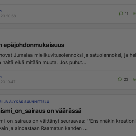
n
11
020 20:58
en epäjohdonmukaisuus
anovat Jumalaa mielikuvitusolennoksi ja satuolennoksi, ja hei
Jumala on näitä eikä mitään muuta. Jos puhut...
n
23
020 10:47
MI JA ÄLYKÄS SUUNNITTELU
nismi_on_sairaus on väärässä
_sairaus on väittänyt seuraavaa: ''Ensinnäkin kreationismi
vain ja ainoastaan Raamatun kahden ...