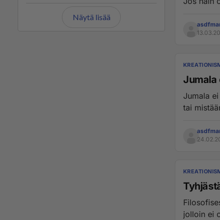
Jos näin o
Näytä lisää
asdfma
13.03.20
KREATIONIS
Jumala 
Jumala ei
tai mistä
asdfma
24.02.2
KREATIONIS
Tyhjäst
Filosofise
jolloin ei 