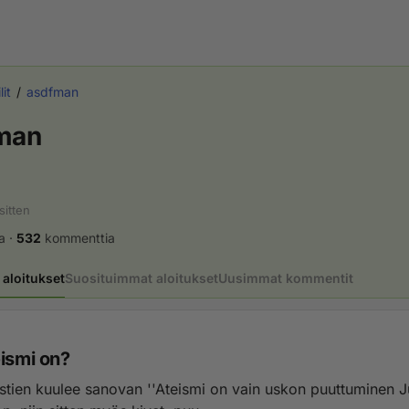
lit
asdfman
man
sitten
a
·
532
kommenttia
aloitukset
Suosituimmat aloitukset
Uusimmat kommentit
eismi on?
istien kuulee sanovan ''Ateismi on vain uskon puuttuminen J