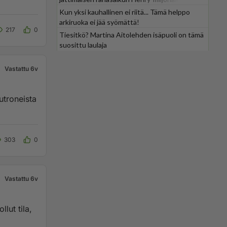
Kun yksi kauhallinen ei riitä... Tämä helppo
arkiruoka ei jää syömättä!
217
0
Tiesitkö? Martina Aitolehden isäpuoli on tämä
suosittu laulaja
Vastattu 6v
utroneista
303
0
Vastattu 6v
llut tila,