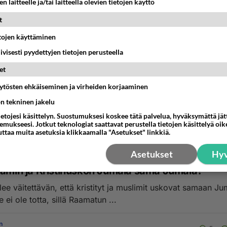
n laitteelle ja/tai laitteella olevien tietojen käyttö
n
8
19 17:59
t
etojen käyttäminen
I
iivisesti pyydettyjen tietojen perusteella
oseph Smith profeetta?
et
 totuudenmukaisuus riippuu tästä kysymyksestä. Jos
äytösten ehkäiseminen ja virheiden korjaaminen
ith voidaan osoittaa vääräksi profeetaksi,...
ön tekninen jakelu
n
ietojesi käsittelyn. Suostumuksesi koskee tätä palvelua, hyväksymättä jä
23
19 13:06
mukseesi. Jotkut teknologiat saattavat perustella tietojen käsittelyä oike
uttaa muita asetuksia klikkaamalla "Asetukset" linkkiä.
Asetukset
Hyv
AMISTA
lamin ja Kristinuskon Jumala sama Jumala?
ee väitettävän, että kristityt ja muslimit uskovat samaan Ju
Tämä väite ei ole totta, sillä Raamatun ...
n