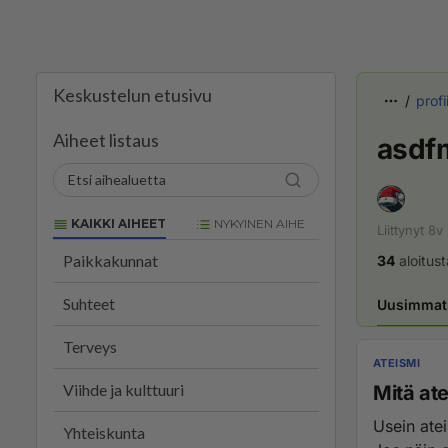
Keskustelun etusivu
profii
Aiheet listaus
asdf
KAIKKI AIHEET
NYKYINEN AIHE
Liittynyt
8v
Paikkakunnat
34
aloitust
Suhteet
Uusimmat 
Terveys
ATEISMI
Viihde ja kulttuuri
Mitä at
Usein ate
Yhteiskunta