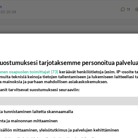
n
11
020 20:34
siä Yusraaalle
i eräässä toisessa ketjussa kertonut, mitkä asiat saivat hän
an että islam on totta ja oikea uskon...
uostumuksesi tarjotaksemme personoitua palvelu
nen osapuolen toimittajat (73)
keräävät henkilötietoja (esim. IP-osoite ta
n
9
 muita teknisiä keinoja tietojen tallentamiseen ja lukemiseen laitteellasi t
19 20:45
a mainoksia ja parhaan mahdollisen asiakaskokemuksen.
anit tarvitsevat suostumuksesi seuraaviin:
ed Raamatussa?
t ja tunnistaminen laitetta skannaamalla
mukaan juutalaiset ja kristityt löytävät Muhammedin (rh) Ra
ta ja mainonnan mittaaminen
tuksia koskien Muhammedin (rh) tul...
sisällön mittaaminen, yleisötutkimus ja palvelujen kehittäminen