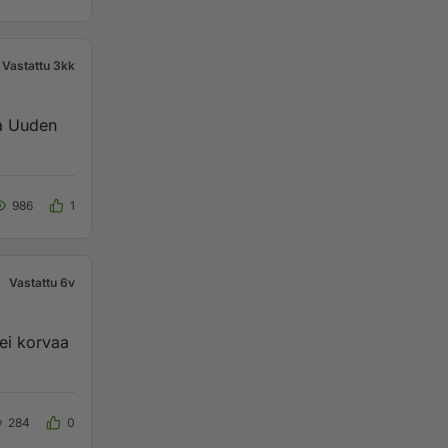
Vastattu 3kk
a Uuden
986
1
Vastattu 6v
ei korvaa
284
0