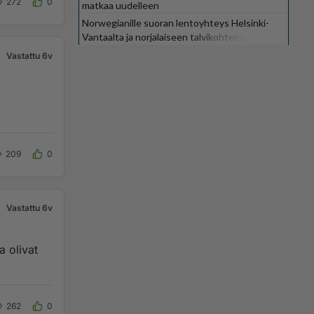
272
0
matkaa uudelleen
Norwegianille suoran lentoyhteys Helsinki-
Vantaalta ja norjalaiseen talvikohteeseen
Vastattu 6v
209
0
Vastattu 6v
262
0