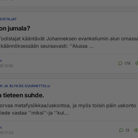
DISTAJAT
on jumala?
odistajat kääntävät Johanneksen evankeliumin alun omass
maailman käännöksessään seuraavasti: ''Alussa ...
n
178
19 13:59
MI JA ÄLYKÄS SUUNNITTELU
a tieteen suhde.
korvaa metafysiikkaa/uskontoa, ja myös toisin päin uskonto 
iedettä. Tiede vastaa ''miksi''-ja ''kui...
n
13
19 17:23