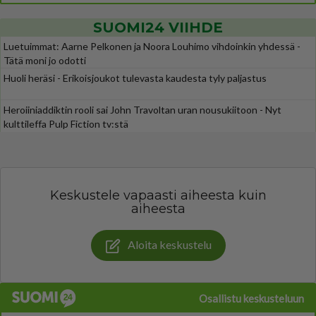
SUOMI24 VIIHDE
Luetuimmat: Aarne Pelkonen ja Noora Louhimo vihdoinkin yhdessä -
Tätä moni jo odotti
Huoli heräsi - Erikoisjoukot tulevasta kaudesta tyly paljastus
Heroiiniaddiktin rooli sai John Travoltan uran nousukiitoon - Nyt
kulttileffa Pulp Fiction tv:stä
Keskustele vapaasti aiheesta kuin
aiheesta
Aloita keskustelu
Osallistu keskusteluun