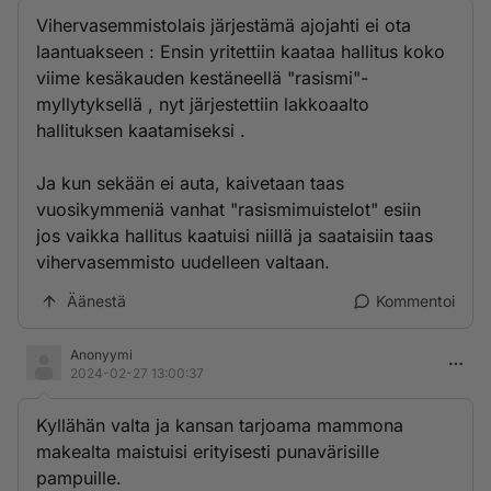
Vihervasemmistolais järjestämä ajojahti ei ota
laantuakseen : Ensin yritettiin kaataa hallitus koko
viime kesäkauden kestäneellä "rasismi"-
myllytyksellä , nyt järjestettiin lakkoaalto
hallituksen kaatamiseksi .
Ja kun sekään ei auta, kaivetaan taas
vuosikymmeniä vanhat "rasismimuistelot" esiin
jos vaikka hallitus kaatuisi niillä ja saataisiin taas
vihervasemmisto uudelleen valtaan.
Äänestä
Kommentoi
Anonyymi
2024-02-27 13:00:37
Kyllähän valta ja kansan tarjoama mammona
makealta maistuisi erityisesti punavärisille
pampuille.