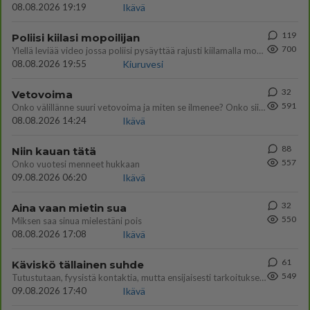
08.08.2026 19:19
Ikävä
119
Poliisi kiilasi mopoilijan
700
Ylellä leviää video jossa poliisi pysäyttää rajusti kiilamalla mopo pojan. Toivottavasti poliisi ottaa tuosta mallia myö
08.08.2026 19:55
Kiuruvesi
32
Vetovoima
591
Onko välillänne suuri vetovoima ja miten se ilmenee? Onko siitä haittaa?
08.08.2026 14:24
Ikävä
88
Niin kauan tätä
557
Onko vuotesi menneet hukkaan
09.08.2026 06:20
Ikävä
32
Aina vaan mietin sua
550
Miksen saa sinua mielestäni pois
08.08.2026 17:08
Ikävä
61
Käviskö tällainen suhde
549
Tutustutaan, fyysistä kontaktia, mutta ensijaisesti tarkoituksena ei ole aloittaa mitään virallista tai rikkoa mitään? E
09.08.2026 17:40
Ikävä