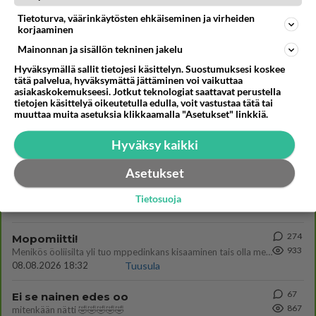
Kommentoi aloitusta...
Tietoturva, väärinkäytösten ehkäiseminen ja virheiden
korjaaminen
Mainonnan ja sisällön tekninen jakelu
Ketjusta on poistettu
2
sääntöjenvastaista viestiä.
Hyväksymällä sallit tietojesi käsittelyn. Suostumuksesi koskee
tätä palvelua, hyväksymättä jättäminen voi vaikuttaa
Takaisin ylös
asiakaskokemukseesi. Jotkut teknologiat saattavat perustella
tietojen käsittelyä oikeutetulla edulla, voit vastustaa tätä tai
muuttaa muita asetuksia klikkaamalla "Asetukset" linkkiä.
LUETUIMMAT KESKUSTELUT
Hyväksy kaikki
PÄIVÄ
VIIKKO
KUUKAUSI
Asetukset
709
Poliisi yritti murhata mopopojan
1783
Nyt menee kissalan poikien touhu liian pitkälle! https://www.is.fi/kotimaa/art-2000012193221.html Karu video mopomiiti
Tietosuoja
08.08.2026 21:05
Maailman menoa
274
Mopomiitti!
933
Menikös öoliisilta yli tuo mppedinkans kisaaminen tais olla melkoinen riski vahigoittaa tarpeettomasti jopa kuolla tuoss
08.08.2026 18:32
Tuusula
67
Ei se nainen edes oo
867
mitenkään nätti 🤣🤣🤣🤣🤣