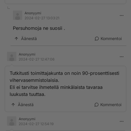
Anonyymi
2024-02-27 13:03:21
Persuhomoja ne suosii .
Äänestä
Kommentoi
Anonyymi
2024-02-27 12:47:06
Tutkitusti toimittajakunta on noin 90-prosenttisesti
vihervasemmistolaisia.
Eli ei tarvitse ihmetellä minkälaista tavaraa
luukusta tuuttaa.
Äänestä
Kommentoi
Anonyymi
2024-02-27 12:54:19