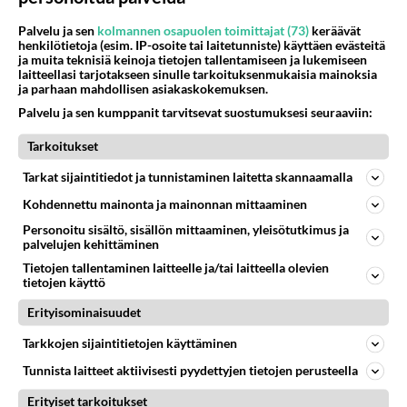
mediakenttä ollut asiasta hipihiljaa."
Palvelu ja sen
kolmannen osapuolen toimittajat (73)
keräävät
henkilötietoja (esim. IP-osoite tai laitetunniste) käyttäen evästeitä
Niin, mitä sitten? Pitääkö tätä huonoa asiaa
ja muita teknisiä keinoja tietojen tallentamiseen ja lukemiseen
jotenkin kommentoida negatiivisesti?
laitteellasi tarjotakseen sinulle tarkoituksenmukaisia mainoksia
ja parhaan mahdollisen asiakaskokemuksen.
Äänestä
Kommentoi
Palvelu ja sen kumppanit tarvitsevat suostumuksesi seuraaviin:
Tarkoitukset
Anonyymi
2024-04-25 09:15:48
Tarkat sijaintitiedot ja tunnistaminen laitetta skannaamalla
Kohdennettu mainonta ja mainonnan mittaaminen
🍑🍑🍑🍑🍑🍑🍑🍑🍑🍑🍑🍑
Personoitu sisältö, sisällön mittaaminen, yleisötutkimus ja
palvelujen kehittäminen
😍 K­­­u­­u­­m­­­a­t­­­ ­­­t­­y­t­­­ö­­­t­­ ­o­­d­o­t­­­t­­­a­­­v­­­a­t­­ ­­s­­­i­­­n­­u­­­a­­ ->
https://us4.fun/
Tietojen tallentaminen laitteelle ja/tai laitteella olevien
kissgirl?18288844
tietojen käyttö
Erityisominaisuudet
🔞❤️💋❤️💋❤️🔞💋❤️💋❤️💋🔞
Tarkkojen sijaintitietojen käyttäminen
Äänestä
Kommentoi
Tunnista laitteet aktiivisesti pyydettyjen tietojen perusteella
Erityiset tarkoitukset