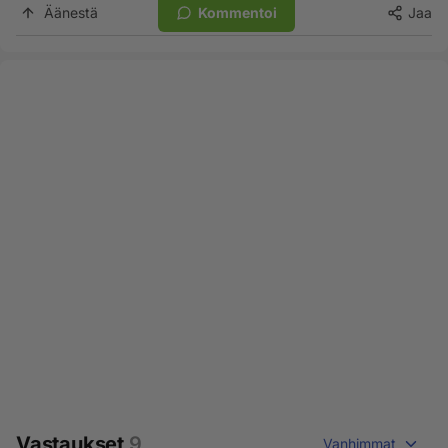
Äänestä
Kommentoi
Jaa
Vastaukset
9
Vanhimmat