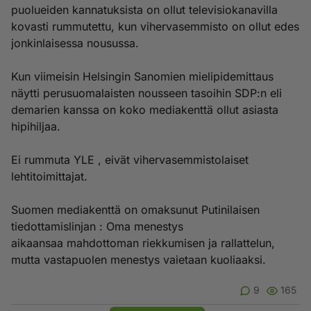
puolueiden kannatuksista on ollut televisiokanavilla
kovasti rummutettu, kun vihervasemmisto on ollut edes
jonkinlaisessa nousussa.
Kun viimeisin Helsingin Sanomien mielipidemittaus
näytti perusuomalaisten nousseen tasoihin SDP:n eli
demarien kanssa on koko mediakenttä ollut asiasta
hipihiljaa.
Ei rummuta YLE , eivät vihervasemmistolaiset
lehtitoimittajat.
Suomen mediakenttä on omaksunut Putinilaisen
tiedottamislinjan : Oma menestys
aikaansaa mahdottoman riekkumisen ja rallattelun,
mutta vastapuolen menestys vaietaan kuoliaaksi.
9
165