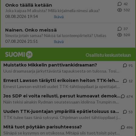
42
Onko täällä ketään
532
Joka kaipaa M alkuista? Millä kirjaimella nimesi alkaa?
08.08.2026 19:54
Ikävä
37
Nainen. Onko meissä
520
Sinusta jotain samaa? Näköä tai luonteenpiirteitä? Utelias
07.08.2026 21:51
Ikävä
Osallistu keskusteluun
Muistatko Mikkelin panttivankidraaman?
91
Uusi draamasarja järkyttävästä tapauksesta on tulossa. Tositapahtumiin perustuva sarja ammentaa vuoden 1986 Mikkelin pan
Ernest Lawson täräytti erikoisen heiton TTK-lehdistötilaisuudessa: " Onko tässä tarkoituksena...?"
12
Ernest Lawson esitteli uudet TTK-tähtioppilaat ja opettajat torstaina 6.8. lehdistölle. Tulevalla kaudella on yksi hausk
Jos SDP ei voita reilusti, persut kumoavat demokratian Suomesta
674
Näin tekisi ainakin Rydman seuratessaan idolinsa Trumpin mallia https://www.is.fi/politiikka/art-2000012187244.html
Uuden TTK-juontajan ympärillä epätietoisuus sakenee - Nyt MTV hämmentää soppaa
53
TTK tulee taas tänä syksynä. Ohjelman uudet tähtioppilaat julkistetaan torstaina 6. elokuuta klo 14 alkavassa lehdistö
Mitä tuot pöytään parisuhteessa?
496
Siinäpä se kysymys on otsikossa. Mitäpä siis tuot/toisit pöytään parisuhteessa? Oletko mies vai nainen? Koetko sen mitä