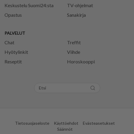
Keskustelu Suomi24:sta
TV-ohjelmat
Opastus
Sanakirja
PALVELUT
Chat
Treffit
Hyötylinkit
Viihde
Reseptit
Horoskooppi
Tietosuojaseloste
Käyttöehdot
Evästeasetukset
Säännöt