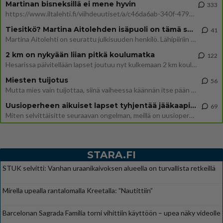
Martinan bisneksillä ei mene hyvin
333
https://www.iltalehti.fi/viihdeuutiset/a/c46da6ab-340f-4790-aaa7-0865eed2336 Yrityksen konkurssihakemus on tullut kärä
Tiesitkö? Martina Aitolehden isäpuoli on tämä suosittu laulaja
41
Martina Aitolehti on seurattu julkisuuden henkilö. Lähipiiriin mahtuu muitakin tunnettuja henkilöitä. Tiesitkö, että Ma
2 km on nykyään liian pitkä koulumatka
122
Hesarissa päivitellään lapset joutuu nyt kulkemaan 2 km kouluun jösses. Ruostefillarilla tuo matka menee vaikka miten äk
Miesten tuijotus
56
Mutta mies vain tuijottaa, siinä vaiheessa käännän itse pään pois. Mikä juttu? Yleensä jos joku tuijottaa tai katsoo, hä
Uusioperheen aikuiset lapset tyhjentää jääkaapin käydessään
69
Miten selvittäisitte seuraavan ongelman, meillä on uusioperhe, minulla teini-ikäiset lapset ja puolisolla aikuiset, jotk
STARA.FI
STUK selvitti: Vanhan uraanikaivoksen alueella on turvallista retkeillä
Mirella upealla rantalomalla Kreetalla: ”Nautittiin”
Barcelonan Sagrada Familia torni vihittiin käyttöön – upea näky videolle