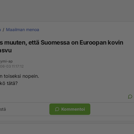
a
Maailman menoa
ös muuten, että Suomessa on Euroopan kovin
asvu
ymi-ap
06-03 11:17:12
 toiseksi nopein.
tkö tätä?
stä
Kommentoi