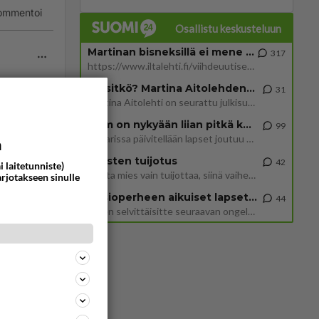
ommentoi
Osallistu keskusteluun
Martinan bisneksillä ei mene hyvin
317
https://www.iltalehti.fi/viihdeuutiset/a/c46da6ab-340f-4790-aaa7-0865eed2336 Yrityksen konkurssihakemus on tullut kärä
Tiesitkö? Martina Aitolehden isäpuoli on tämä suosittu laulaja
31
Martina Aitolehti on seurattu julkisuuden henkilö. Lähipiiriin mahtuu muitakin tunnettuja henkilöitä. Tiesitkö, että Ma
2 km on nykyään liian pitkä koulumatka
99
Hesarissa päivitellään lapset joutuu nyt kulkemaan 2 km kouluun jösses. Ruostefillarilla tuo matka menee vaikka miten äk
a
eet.
Miesten tuijotus
42
i laitetunniste)
Mutta mies vain tuijottaa, siinä vaiheessa käännän itse pään pois. Mikä juttu? Yleensä jos joku tuijottaa tai katsoo, hä
arjotakseen sinulle
ommentoi
Uusioperheen aikuiset lapset tyhjentää jääkaapin käydessään
44
Miten selvittäisitte seuraavan ongelman, meillä on uusioperhe, minulla teini-ikäiset lapset ja puolisolla aikuiset, jotk
tio 2,3
kasvu