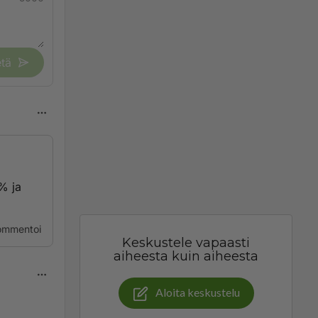
tä
 % ja
ommentoi
Keskustele vapaasti
aiheesta kuin aiheesta
Aloita keskustelu