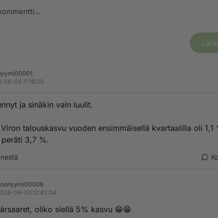
Lähe
nyymi00001
-06-03 11:19:29
nnyt ja sinäkin vain luulit.
 Viron talouskasvu vuoden ensimmäisellä kvartaalilla oli 1,1
 peräti 3,7 %.
nestä
K
Anonyymi00006
026-06-03 12:42:04
ärsaaret, oliko siellä 5% kasvu 😁😁