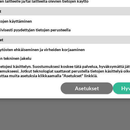
n laitteelle ja/tai laitteella olevien tietojen käyttö
änestä
K
t
etojen käyttäminen
iivisesti pyydettyjen tietojen perusteella
et
äytösten ehkäiseminen ja virheiden korjaaminen
ön tekninen jakelu
ietojesi käsittelyn. Suostumuksesi koskee tätä palvelua, hyväksymättä jä
mukseesi. Jotkut teknologiat saattavat perustella tietojen käsittelyä oike
uttaa muita asetuksia klikkaamalla "Asetukset" linkkiä.
Asetukset
Hyv