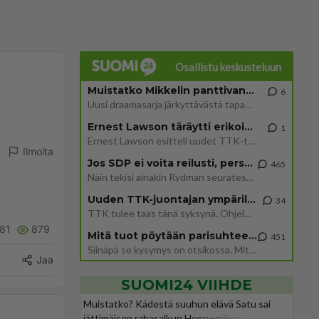
Osallistu keskusteluun
Muistatko Mikkelin panttivankidraaman?
6
Uusi draamasarja järkyttävästä tapauksesta on tulossa. Tositapahtumiin perustuva sarja ammentaa vuoden 1986 Mikkelin pan
Ernest Lawson täräytti erikoisen heiton TTK-lehdistötilaisuudessa: " Onko tässä tarkoituksena...?"
1
Ernest Lawson esitteli uudet TTK-tähtioppilaat ja opettajat torstaina 6.8. lehdistölle. Tulevalla kaudella on yksi hausk
Ilmoita
Jos SDP ei voita reilusti, persut kumoavat demokratian Suomesta
465
Näin tekisi ainakin Rydman seuratessaan idolinsa Trumpin mallia https://www.is.fi/politiikka/art-2000012187244.html
Uuden TTK-juontajan ympärillä epätietoisuus sakenee - Nyt MTV hämmentää soppaa
34
TTK tulee taas tänä syksynä. Ohjelman uudet tähtioppilaat julkistetaan torstaina 6. elokuuta klo 14 alkavassa lehdistö
81
879
Mitä tuot pöytään parisuhteessa?
451
Siinäpä se kysymys on otsikossa. Mitäpä siis tuot/toisit pöytään parisuhteessa? Oletko mies vai nainen? Koetko sen mitä
Jaa
SUOMI24 VIIHDE
Muistatko? Kädestä suuhun elävä Satu sai
jättimäisen rahasalkun Henry-miljonääriltä