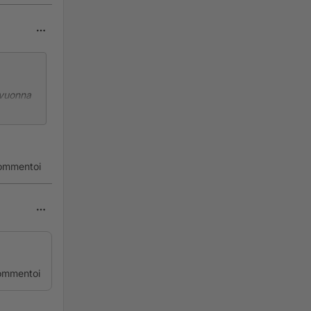
 vuonna
ommentoi
ommentoi