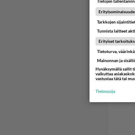
Tietojen tallentamine
1
Ä
Erityisominaisuude
Tarkkojen sijaintiti
Tunnista laitteet akt
Erityiset tarkoituks
Tietoturva, väärink
Mainonnan ja sisäll
Hyväksymällä sallit t
vaikuttaa asiakaskoke
vastustaa tätä tai mu
Tietosuoja