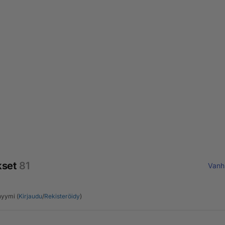
kset
81
Vanh
yymi (
Kirjaudu
/
Rekisteröidy
)