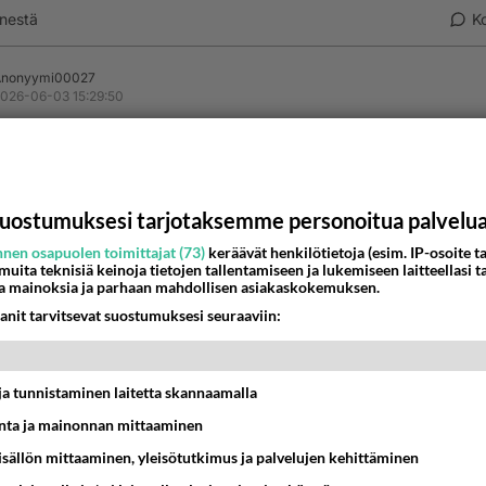
nestä
K
Anonyymi00027
026-06-03 15:29:50
nyymi00006
kirjoitti:
Färsaaret, oliko siellä 5% kasvu 😁😁
uostumuksesi tarjotaksemme personoitua palvelu
n ensimmäisen kvartaalin tulokset eivät ole vielä vahvistun
rta niissä ei eritellä.
nen osapuolen toimittajat (73)
keräävät henkilötietoja (esim. IP-osoite ta
 muita teknisiä keinoja tietojen tallentamiseen ja lukemiseen laitteellasi t
nestä
K
a mainoksia ja parhaan mahdollisen asiakaskokemuksen.
anit tarvitsevat suostumuksesi seuraaviin:
Anonyymi00038
026-06-03 17:21:14
t ja tunnistaminen laitetta skannaamalla
uvut vuonna 2025:EU (27 maata): Talouskasvu 1,1 %, inflaa
oalue: Talouskasvu 0,9 %, inflaatio 2,1 %.Suomessa talous
ta ja mainonnan mittaaminen
onna 2025 varsin hidasta ja jäi noin 0,2 prosenttiin.
sisällön mittaaminen, yleisötutkimus ja palvelujen kehittäminen