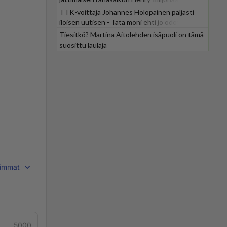
TTK-voittaja Johannes Holopainen paljasti
iloisen uutisen - Tätä moni ehti jo odottaa
Tiesitkö? Martina Aitolehden isäpuoli on tämä
suosittu laulaja
immat
5000