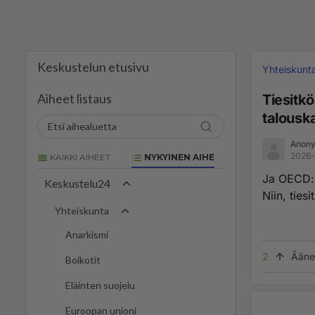
Keskustelun etusivu
Yhteiskunt
Aiheet listaus
Tiesitk
talousk
Anony
2026-
KAIKKI AIHEET
NYKYINEN AIHE
Ja OECD:n
Keskustelu24
Niin, tiesi
Yhteiskunta
Anarkismi
2
Ääne
Boikotit
Eläinten suojelu
Euroopan unioni