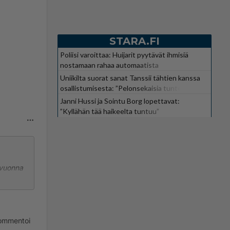
STARA.FI
Poliisi varoittaa: Huijarit pyytävät ihmisiä
nostamaan rahaa automaatista
Uniikilta suorat sanat Tanssii tähtien kanssa
osallistumisesta: ”Pelonsekaisia tunteita”
Janni Hussi ja Sointu Borg lopettavat:
”Kyllähän tää haikeelta tuntuu”
 vuonna
ommentoi