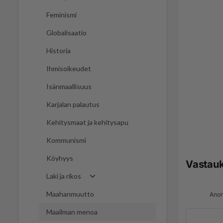
Feminismi
Globalisaatio
Historia
Ihmisoikeudet
Isänmaallisuus
Karjalan palautus
Kehitysmaat ja kehitysapu
Kommunismi
Köyhyys
Vastau
Laki ja rikos
Maahanmuutto
Anon
Maailman menoa