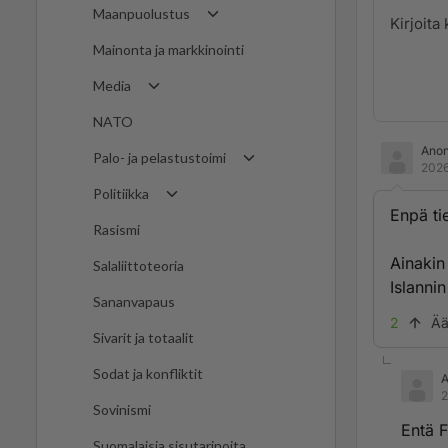
Maanpuolustus
Mainonta ja markkinointi
Media
NATO
Ano
Palo- ja pelastustoimi
2026
Politiikka
Enpä tie
Rasismi
Ainakin
Salaliittoteoria
Islannin
Sananvapaus
2
Ää
Sivarit ja totaalit
Sodat ja konfliktit
2
Sovinismi
Entä F
Suomalaisia sisutarinoita