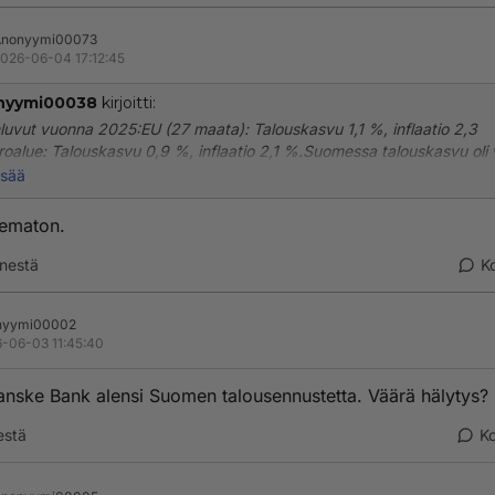
Anonyymi00073
026-06-04 17:12:45
nyymi00038
kirjoitti:
luvut vuonna 2025:EU (27 maata): Talouskasvu 1,1 %, inflaatio 2,3
oalue: Talouskasvu 0,9 %, inflaatio 2,1 %.Suomessa talouskasvu oli
varsin hidasta ja jäi noin 0,2 prosenttiin.
isää
lematon.
nestä
K
nyymi00002
-06-03 11:45:40
anske Bank alensi Suomen talousennustetta. Väärä hälytys?
estä
K