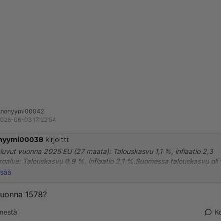
Anonyymi00042
026-06-03 17:22:54
nyymi00038
kirjoitti:
luvut vuonna 2025:EU (27 maata): Talouskasvu 1,1 %, inflaatio 2,3
oalue: Talouskasvu 0,9 %, inflaatio 2,1 %.Suomessa talouskasvu oli
varsin hidasta ja jäi noin 0,2 prosenttiin.
isää
vuonna 1578?
nestä
K