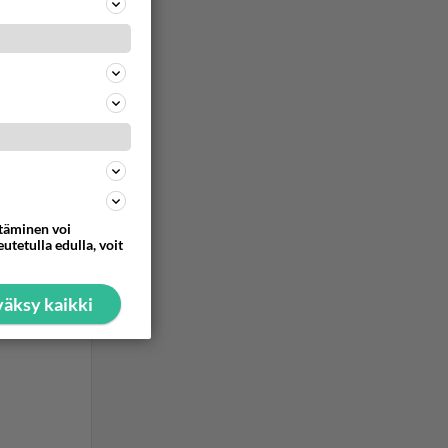
ommentoi
ttäminen voi
utetulla edulla, voit
äksy kaikki