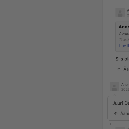
2
Ano
Avain
%.Eur
2025 
Lue l
Siis o
Ää
Ano
2026
Juuri D
Ään