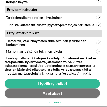
hankkineet siinä sivussa lapsiakin. Olen ollut tyhmä ja
tietojen käyttö
taistellut...
Erityisominaisuudet
04.10.2013 18:59
6
625
0
Tarkkojen sijaintitietojen käyttäminen
Tunnista laitteet aktiivisesti pyydettyjen tietojen perusteella
Erityiset tarkoitukset
Tietoturva, väärinkäytösten ehkäiseminen ja virheiden
korjaaminen
Mainonnan ja sisällön tekninen jakelu
Hyväksymällä sallit tietojesi käsittelyn. Suostumuksesi koskee
tätä palvelua, hyväksymättä jättäminen voi vaikuttaa
asiakaskokemukseesi. Jotkut teknologiat saattavat perustella
tietojen käsittelyä oikeutetulla edulla, voit vastustaa tätä tai
muuttaa muita asetuksia klikkaamalla "Asetukset" linkkiä.
Hyväksy kaikki
Asetukset
Tietosuoja