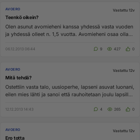
AVOERO
Vastattu 12v
Teenkö oikein?
Olen asunut avomieheni kanssa yhdessä vasta vuoden
ja yhdessä olleet n. 1,5 vuotta. Avomieheni osaa olla
maailman ihanin...
06.12.2013 06:44
9
427
0
AVOERO
Vastattu 12v
Mitä tehdä?
Ostettiin vasta talo, uusioperhe, lapseni asuvat luonani,
eilen mies lähti ja sanoi että rauhoitetaan joulu lapsille,
en...
12.12.2013 14:43
4
265
0
AVOERO
Vastattu 12v
Ero totta