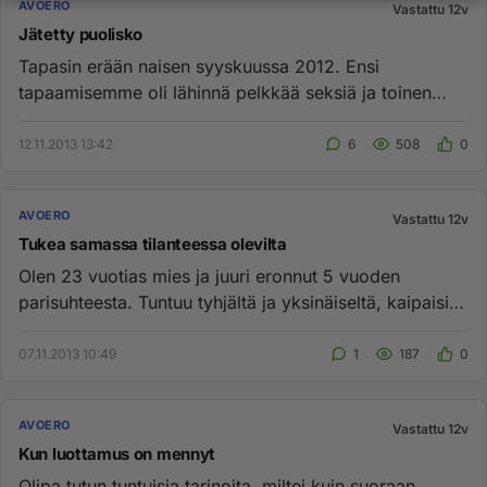
AVOERO
Vastattu 12v
Jätetty puolisko
Tapasin erään naisen syyskuussa 2012. Ensi
tapaamisemme oli lähinnä pelkkää seksiä ja toinen
tapaamisemme oli viikon pää...
12.11.2013 13:42
6
508
0
AVOERO
Vastattu 12v
Tukea samassa tilanteessa olevilta
Olen 23 vuotias mies ja juuri eronnut 5 vuoden
parisuhteesta. Tuntuu tyhjältä ja yksinäiseltä, kaipaisin
juttuseuraa sam...
07.11.2013 10:49
1
187
0
AVOERO
Vastattu 12v
Kun luottamus on mennyt
Olipa tutun tuntuisia tarinoita, miltei kuin suoraan