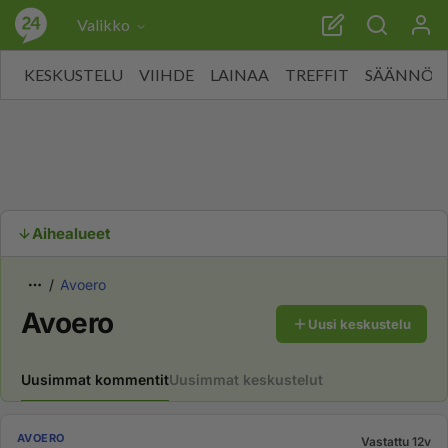
Valikko
KESKUSTELU
VIIHDE
LAINAA
TREFFIT
SÄÄNNÖT
Aihealueet
Avoero
Avoero
Uusi keskustelu
Uusimmat kommentit
Uusimmat keskustelut
AVOERO
Vastattu 12v