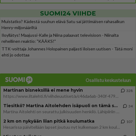
SUOMI24 VIIHDE
Muistatko? Kädestä suuhun elävä Satu sai jättimäisen rahasalkun
Henry-miljonääriltä
Iloyllätys! Maajussi-Kalle ja Niina palaavat televisioon - Niinalta
rehellinen reaktio: "KÄÄKS!"
TTK-voittaja Johannes Holopainen paljasti iloisen uutisen - Tätä moni
ehti jo odottaa
Osallistu keskusteluun
Martinan bisneksillä ei mene hyvin
328
https://www.iltalehti.fi/viihdeuutiset/a/c46da6ab-340f-4790-aaa7-0865eed2336 Yrityksen konkurssihakemus on tullut kärä
Tiesitkö? Martina Aitolehden isäpuoli on tämä suosittu laulaja
34
Martina Aitolehti on seurattu julkisuuden henkilö. Lähipiiriin mahtuu muitakin tunnettuja henkilöitä. Tiesitkö, että Ma
2 km on nykyään liian pitkä koulumatka
107
Hesarissa päivitellään lapset joutuu nyt kulkemaan 2 km kouluun jösses. Ruostefillarilla tuo matka menee vaikka miten äk