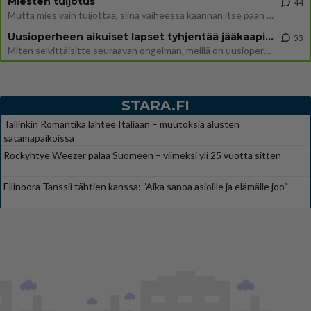
Miesten tuijotus
44
Mutta mies vain tuijottaa, siinä vaiheessa käännän itse pään pois. Mikä juttu? Yleensä jos joku tuijottaa tai katsoo, hä
Uusioperheen aikuiset lapset tyhjentää jääkaapin käydessään
53
Miten selvittäisitte seuraavan ongelman, meillä on uusioperhe, minulla teini-ikäiset lapset ja puolisolla aikuiset, jotk
STARA.FI
Tallinkin Romantika lähtee Italiaan – muutoksia alusten
satamapaikoissa
Rockyhtye Weezer palaa Suomeen – viimeksi yli 25 vuotta sitten
Ellinoora Tanssii tähtien kanssa: ”Aika sanoa asioille ja elämälle joo”