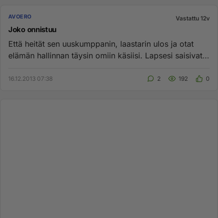
AVOERO
Vastattu 12v
Joko onnistuu
Että heität sen uuskumppanin, laastarin ulos ja otat
elämän hallinnan täysin omiin käsiisi. Lapsesi saisivat
Onnellisen ...
16.12.2013 07:38
2
192
0