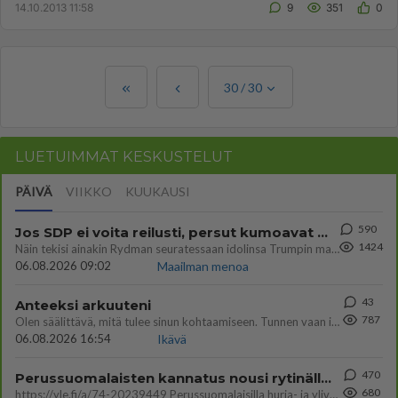
14.10.2013 11:58
9
351
0
30
/
30
LUETUIMMAT KESKUSTELUT
PÄIVÄ
VIIKKO
KUUKAUSI
590
Jos SDP ei voita reilusti, persut kumoavat demokratian Suomesta
1424
Näin tekisi ainakin Rydman seuratessaan idolinsa Trumpin mallia https://www.is.fi/politiikka/art-2000012187244.html
06.08.2026 09:02
Maailman menoa
43
Anteeksi arkuuteni
787
Olen säälittävä, mitä tulee sinun kohtaamiseen. Tunnen vaan itseni todella epävarmaksi sun kanssa. Jos minun olisi pitän
06.08.2026 16:54
Ikävä
470
Perussuomalaisten kannatus nousi rytinällä Ylen tänään julkaisemassa tuoreimmassa gallup-kyselyssä.
680
https://yle.fi/a/74-20239449 Perussuomalaisilla hurja- ja ylivoimaisesti suurin nousu tässä uudessa Ylen gallupissa. Kyl