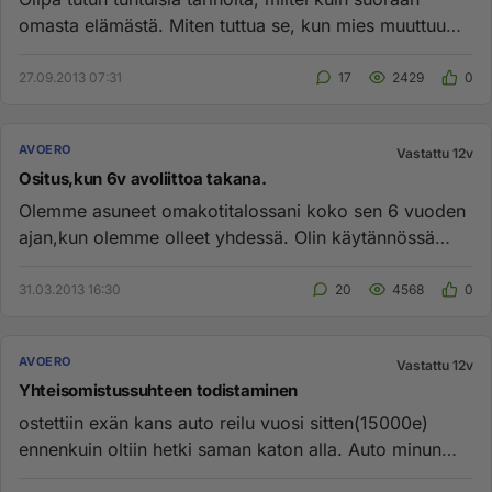
omasta elämästä. Miten tuttua se, kun mies muuttuu
hiljaiseksi ja e...
27.09.2013 07:31
17
2429
0
AVOERO
Vastattu 12v
Ositus,kun 6v avoliittoa takana.
Olemme asuneet omakotitalossani koko sen 6 vuoden
ajan,kun olemme olleet yhdessä. Olin käytännössä
maksanut talon jo kok...
31.03.2013 16:30
20
4568
0
AVOERO
Vastattu 12v
Yhteisomistussuhteen todistaminen
ostettiin exän kans auto reilu vuosi sitten(15000e)
ennenkuin oltiin hetki saman katon alla. Auto minun
nimissä. Eli ost...