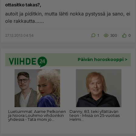
ottasitko takas?,
autoit ja piditkin, mutta lähti nokka pystyssä ja sano, ei
ole rakkautta......
27.12.2013 04:54
1
300
0