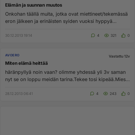
Elämän ja suunnan muutos
Onkohan täällä muita, jotka ovat miettineet/tekemässä
eron jälkeen ja erinäisten syiden vuoksi hyppyä
tuntemattomaan. O...
30.12.2013 19:14
4
321
0
AVOERO
Vastattu 12v
Miten elämä heittää
häränpyllyä noin vaan? olimme yhdessä yli 3v saman
nyt se on loppu meidän tarina.Tekee tosi kipeää.Mies
lähti mun elämäs...
28.12.2013 06:41
4
243
0