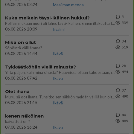
06.08.2026 03:24
Maailman menoa
5
Kuka melkein täysi-ikäinen hukkui?
539
Poliisin mukaan nuori oli lähes täysi-ikäinen. Ennen iltakuutta tulleen ilmoituksen mukaan ihminen oli joutunut mahdoll
06.08.2026 20:09
Iisalmi
34
Mikä on ollut
519
Söpöintä välillämme?
06.08.2026 14:44
Ikävä
28
Tykkäätköhän vielä minusta?
494
Yhtä paljon, kuin minä sinusta? Haaveissa ollaan kahdestaan, rauhassa ja lähennytään fyysisesti ja tutustutaan syvemmin
06.08.2026 07:42
Ikävä
37
Olet ihana
490
Muru, sä oot ihana. Tunsitko sen sähkön meidän välillä kun oltiin ihan låhekkäin? 👩‍❤️‍👩❤️😼😘
05.08.2026 21:15
Ikävä
40
kenen näköinen
485
kaivattusi on ?
07.08.2026 16:24
Ikävä