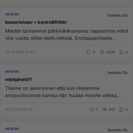
AVOERO
Vastattu 12v
besserwisser + kontrollifriikki
Meidän tarinamme pähkinänkuoressa: tapasimme reilut
viisi vuotta sitten deitti.netissä. Ensitapaamisella
koimme olevamme...
02.08.2010 22:44
11
2528
0
AVOERO
Vastattu 12v
mielipiteitä?!
Tilanne on semmoinen että kun riitelemme
avopuolisomme kanssa hän huutaa minulle vaikka
yrittäisin puhua normaalisti, ja...
30.10.2013 22:19
7
413
0
AVOERO
Vastattu 12v