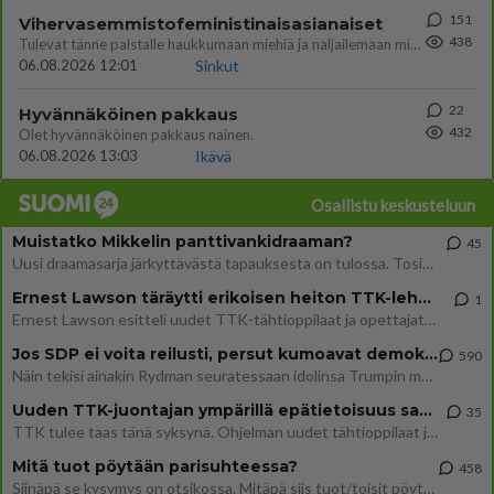
151
Vihervasemmistofeministinaisasianaiset
438
Tulevat tänne palstalle haukkumaan miehiä ja naljailemaan miehelle, kehuvat olevansa heitä parempia. Itse asuvat MIEHE
06.08.2026 12:01
Sinkut
22
Hyvännäköinen pakkaus
432
Olet hyvännäköinen pakkaus nainen.
06.08.2026 13:03
Ikävä
Osallistu keskusteluun
Muistatko Mikkelin panttivankidraaman?
45
Uusi draamasarja järkyttävästä tapauksesta on tulossa. Tositapahtumiin perustuva sarja ammentaa vuoden 1986 Mikkelin pan
Ernest Lawson täräytti erikoisen heiton TTK-lehdistötilaisuudessa: " Onko tässä tarkoituksena...?"
1
Ernest Lawson esitteli uudet TTK-tähtioppilaat ja opettajat torstaina 6.8. lehdistölle. Tulevalla kaudella on yksi hausk
Jos SDP ei voita reilusti, persut kumoavat demokratian Suomesta
590
Näin tekisi ainakin Rydman seuratessaan idolinsa Trumpin mallia https://www.is.fi/politiikka/art-2000012187244.html
Uuden TTK-juontajan ympärillä epätietoisuus sakenee - Nyt MTV hämmentää soppaa
35
TTK tulee taas tänä syksynä. Ohjelman uudet tähtioppilaat julkistetaan torstaina 6. elokuuta klo 14 alkavassa lehdistö
Mitä tuot pöytään parisuhteessa?
458
Siinäpä se kysymys on otsikossa. Mitäpä siis tuot/toisit pöytään parisuhteessa? Oletko mies vai nainen? Koetko sen mitä