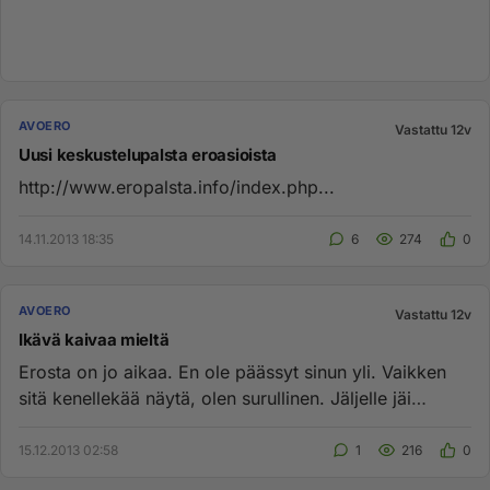
AVOERO
Vastattu 12v
Uusi keskustelupalsta eroasioista
http://www.eropalsta.info/index.php...
14.11.2013 18:35
6
274
0
AVOERO
Vastattu 12v
Ikävä kaivaa mieltä
Erosta on jo aikaa. En ole päässyt sinun yli. Vaikken
sitä kenellekää näytä, olen surullinen. Jäljelle jäi
kaipaus ja su...
15.12.2013 02:58
1
216
0