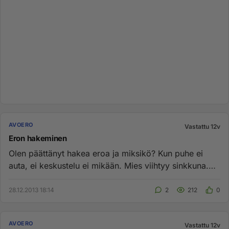
AVOERO
Vastattu 12v
Eron hakeminen
Olen päättänyt hakea eroa ja miksikö? Kun puhe ei
auta, ei keskustelu ei mikään. Mies viihtyy sinkkuna.
Muutimme vuosi s...
28.12.2013 18:14
2
212
0
AVOERO
Vastattu 12v