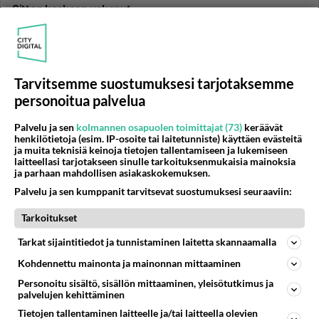
Sitten koskaan uskonut
Voi aikuiseen mieheen sattua ero 13 Vuoden
yhdessäolon jälkeen.Eikä se miten mitä tehdään vaan
miten se tehdään. En voi...
Tarvitsemme suostumuksesi tarjotaksemme
23.11.2013 22:51
3
306
0
personoitua palvelua
Palvelu ja sen
kolmannen osapuolen toimittajat (73)
keräävät
AVOERO
Vastattu 12v
henkilötietoja (esim. IP-osoite tai laitetunniste) käyttäen evästeitä
Miksi en näe samaa kuin hän?
ja muita teknisiä keinoja tietojen tallentamiseen ja lukemiseen
laitteellasi tarjotakseen sinulle tarkoituksenmukaisia mainoksia
Sain jakaa kaksi vuotta maailman ihanimman miehen
ja parhaan mahdollisen asiakaskokemuksen.
kanssa, puolitoista vuotta yhdessä asumistakin takana,
Palvelu ja sen kumppanit tarvitsevat suostumuksesi seuraaviin:
kunnes hän viim...
Tarkoitukset
20.11.2013 19:13
3
475
0
Tarkat sijaintitiedot ja tunnistaminen laitetta skannaamalla
Kohdennettu mainonta ja mainonnan mittaaminen
AVOERO
Vastattu 12v
Vaikea liitto
Personoitu sisältö, sisällön mittaaminen, yleisötutkimus ja
palvelujen kehittäminen
Olemme sinnitelleen kaksikymmentä vuotta riidellessä,
Tietojen tallentaminen laitteelle ja/tai laitteella olevien