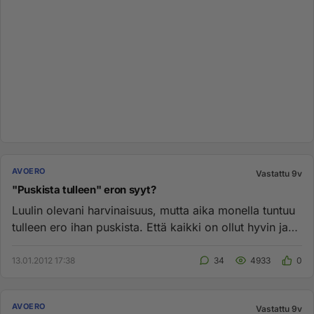
AVOERO
Vastattu 9v
"Puskista tulleen" eron syyt?
Luulin olevani harvinaisuus, mutta aika monella tuntuu
tulleen ero ihan puskista. Että kaikki on ollut hyvin ja
kuitenki...
13.01.2012 17:38
34
4933
0
AVOERO
Vastattu 9v