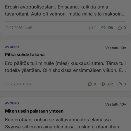
Erosin avopuolisostani. En saanut kaikkia omia
tavaroitani. Auto oli vaimon, mutta minä sitä maksoin.
Työkalujen viemist...
19.07.2016 14:46
1
198
0
AVOERO
Vastattu 10v
Pitkä suhde takana
Ero päätös tuli minulle (mies) kuukausi sitten. Tämä tuli
todella yllättäen. Olin shokissa ensimmäisen viikon. En
oikein...
16.12.2014 11:49
9
672
0
AVOERO
Vastattu 10v
Miten usein palataan yhteen
Kun erotaan, onhan se valtava muutos elämässä.
Syynsä siihen on aina olemassa, tuskin erotaan ihan