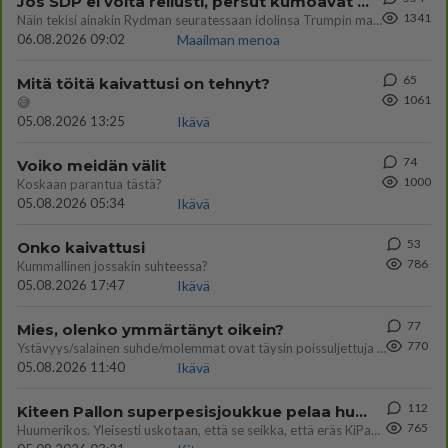
Jos SDP ei voita reilusti, persut kumoavat demokratian Suomesta
1341
Näin tekisi ainakin Rydman seuratessaan idolinsa Trumpin mallia https://www.is.fi/politiikka/art-2000012187244.html
06.08.2026 09:02
Maailman menoa
65
Mitä töitä kaivattusi on tehnyt?
1061
😅
05.08.2026 13:25
Ikävä
74
Voiko meidän välit
1000
Koskaan parantua tästä?
05.08.2026 05:34
Ikävä
53
Onko kaivattusi
786
Kummallinen jossakin suhteessa?
05.08.2026 17:47
Ikävä
77
Mies, olenko ymmärtänyt oikein?
770
Ystävyys/salainen suhde/molemmat ovat täysin poissuljettuja asioita? Nainen
05.08.2026 11:40
Ikävä
112
Kiteen Pallon superpesisjoukkue pelaa huumeiden vaikutuksen alaisena
765
Huumerikos. Yleisesti uskotaan, että se seikka, että eräs KiPan pelaaja kärähtää huumeista, on vain jäävuoren huippu. M