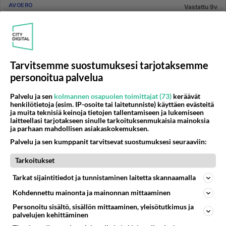
AVOERO
Vastattu 9v
Miten pitäisi toimia??!
Asumme yhteisessä kämpässä mieheni kanssa.
Olemme pitkään asuneet jo yhdessä ja rakkautta on
riittänyt. Suhde on koko aj...
Tarvitsemme suostumuksesi tarjotaksemme
15.09.2016 09:52
3
130
0
personoitua palvelua
Palvelu ja sen
kolmannen osapuolen toimittajat (73)
keräävät
AVOERO
henkilötietoja (esim. IP-osoite tai laitetunniste) käyttäen evästeitä
Vastattu 9v
ja muita teknisiä keinoja tietojen tallentamiseen ja lukemiseen
Huoltajuuskiista
laitteellasi tarjotakseen sinulle tarkoituksenmukaisia mainoksia
ja parhaan mahdollisen asiakaskokemuksen.
Mikä siinä voi olla kun ex-avopuoliso ei sitten millään
Palvelu ja sen kumppanit tarvitsevat suostumuksesi seuraaviin:
pysty sopimaan tulevan lapsen huoltajuudesta? Kaikki
yritykset k...
Tarkoitukset
13.09.2016 06:30
3
101
0
Tarkat sijaintitiedot ja tunnistaminen laitetta skannaamalla
Kohdennettu mainonta ja mainonnan mittaaminen
AVOERO
Vastattu 9v
Personoitu sisältö, sisällön mittaaminen, yleisötutkimus ja
Nainen katosi tullessaan raskaaksi
palvelujen kehittäminen