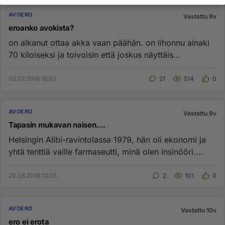
AVOERO
Vastattu 9v
eroanko avokista?
on alkanut ottaa akka vaan päähän. on lihonnu ainaki
70 kiloiseksi ja toivoisin että joskus näyttäis
sporttiselta. oon y...
02.07.2016 18:53
21
514
0
AVOERO
Vastattu 9v
Tapasin mukavan naisen....
Helsingin Alibi-ravintolassa 1979, hän oli ekonomi ja
yhtä tenttiä vaille farmaseutti, minä olen insinööri.
Muutin hänen...
20.08.2016 13:05
2
101
0
AVOERO
Vastattu 10v
ero ei erota