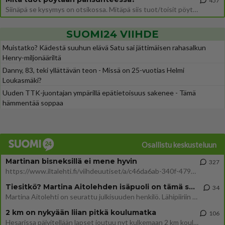
457
Siinäpä se kysymys on otsikossa. Mitäpä siis tuot/toisit pöytään parisuhteessa? Oletko mies vai nainen? Koetko sen mitä
SUOMI24 VIIHDE
Muistatko? Kädestä suuhun elävä Satu sai jättimäisen rahasalkun
Henry-miljonääriltä
Danny, 83, teki yllättävän teon - Missä on 25-vuotias Helmi
Loukasmäki?
Uuden TTK-juontajan ympärillä epätietoisuus sakenee - Tämä
hämmentää soppaa
Osallistu keskusteluun
Martinan bisneksillä ei mene hyvin
327
https://www.iltalehti.fi/viihdeuutiset/a/c46da6ab-340f-4790-aaa7-0865eed2336 Yrityksen konkurssihakemus on tullut kärä
Tiesitkö? Martina Aitolehden isäpuoli on tämä suosittu laulaja
34
Martina Aitolehti on seurattu julkisuuden henkilö. Lähipiiriin mahtuu muitakin tunnettuja henkilöitä. Tiesitkö, että Ma
2 km on nykyään liian pitkä koulumatka
106
Hesarissa päivitellään lapset joutuu nyt kulkemaan 2 km kouluun jösses. Ruostefillarilla tuo matka menee vaikka miten äk