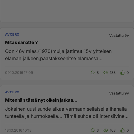
AVOERO
Vastattu 9v
Mitas sanotte ?
Oon 46v mies,(1970)muija jattimut 15v yhteisen
elaman jalkeen,paastakseenitse elamassa
eteenpain.Olen vakivaltaan taipuv...
09.10.2016 17:09
8
183
0
AVOERO
Vastattu 9v
Mitenhän tästä nyt oikein jatkaa...
Jokainen uusi suhde alkaa varmaan sellaisella ihanalla
tunteella ja hurmoksella... Tämä suhde oli intensiivinen
jo alust...
18.10.2016 10:18
3
168
0