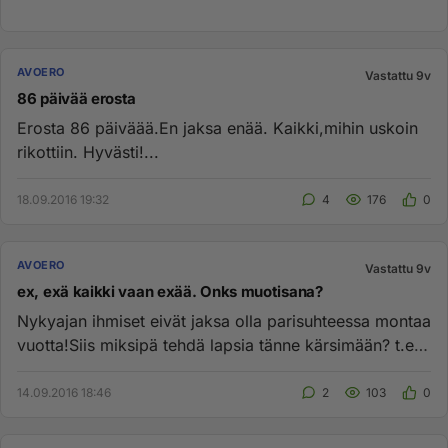
AVOERO
Vastattu 9v
86 päivää erosta
Erosta 86 päiväää.En jaksa enää. Kaikki,mihin uskoin
rikottiin. Hyvästi!...
18.09.2016 19:32
4
176
0
AVOERO
Vastattu 9v
ex, exä kaikki vaan exää. Onks muotisana?
Nykyajan ihmiset eivät jaksa olla parisuhteessa montaa
vuotta!Siis miksipä tehdä lapsia tänne kärsimään? t.ei
exä eikä ...
14.09.2016 18:46
2
103
0