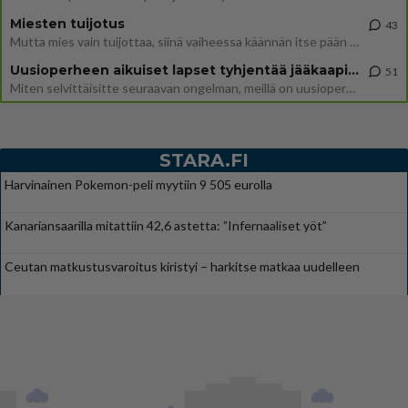
Miesten tuijotus
43
Mutta mies vain tuijottaa, siinä vaiheessa käännän itse pään pois. Mikä juttu? Yleensä jos joku tuijottaa tai katsoo, hä
Uusioperheen aikuiset lapset tyhjentää jääkaapin käydessään
51
Miten selvittäisitte seuraavan ongelman, meillä on uusioperhe, minulla teini-ikäiset lapset ja puolisolla aikuiset, jotk
STARA.FI
Harvinainen Pokemon-peli myytiin 9 505 eurolla
Kanariansaarilla mitattiin 42,6 astetta: ”Infernaaliset yöt”
Ceutan matkustusvaroitus kiristyi – harkitse matkaa uudelleen