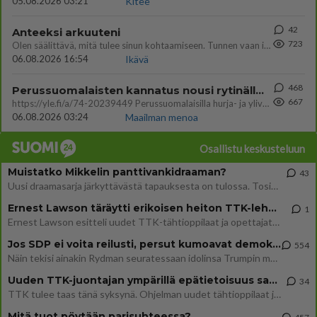
05.08.2026 03:21
Kitee
42
Anteeksi arkuuteni
723
Olen säälittävä, mitä tulee sinun kohtaamiseen. Tunnen vaan itseni todella epävarmaksi sun kanssa. Jos minun olisi pitän
06.08.2026 16:54
Ikävä
468
Perussuomalaisten kannatus nousi rytinällä Ylen tänään julkaisemassa tuoreimmassa gallup-kyselyssä.
667
https://yle.fi/a/74-20239449 Perussuomalaisilla hurja- ja ylivoimaisesti suurin nousu tässä uudessa Ylen gallupissa. Kyl
06.08.2026 03:24
Maailman menoa
Osallistu keskusteluun
Muistatko Mikkelin panttivankidraaman?
43
Uusi draamasarja järkyttävästä tapauksesta on tulossa. Tositapahtumiin perustuva sarja ammentaa vuoden 1986 Mikkelin pan
Ernest Lawson täräytti erikoisen heiton TTK-lehdistötilaisuudessa: " Onko tässä tarkoituksena...?"
1
Ernest Lawson esitteli uudet TTK-tähtioppilaat ja opettajat torstaina 6.8. lehdistölle. Tulevalla kaudella on yksi hausk
Jos SDP ei voita reilusti, persut kumoavat demokratian Suomesta
554
Näin tekisi ainakin Rydman seuratessaan idolinsa Trumpin mallia https://www.is.fi/politiikka/art-2000012187244.html
Uuden TTK-juontajan ympärillä epätietoisuus sakenee - Nyt MTV hämmentää soppaa
34
TTK tulee taas tänä syksynä. Ohjelman uudet tähtioppilaat julkistetaan torstaina 6. elokuuta klo 14 alkavassa lehdistö
Mitä tuot pöytään parisuhteessa?