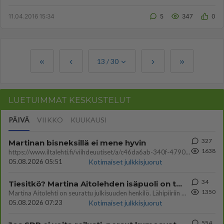
miten vain. Mutta k...
11.04.2016 15:34
5
347
0
13
/
30
LUETUIMMAT KESKUSTELUT
PÄIVÄ
VIIKKO
KUUKAUSI
327
Martinan bisneksillä ei mene hyvin
1638
https://www.iltalehti.fi/viihdeuutiset/a/c46da6ab-340f-4790-aaa7-0865eed2336 Yrityksen konkurssihakemus on tullut kärä
05.08.2026 05:51
Kotimaiset julkkisjuorut
34
Tiesitkö? Martina Aitolehden isäpuoli on tämä suosittu laulaja
1350
Martina Aitolehti on seurattu julkisuuden henkilö. Lähipiiriin mahtuu muitakin tunnettuja henkilöitä. Tiesitkö, että Ma
05.08.2026 07:23
Kotimaiset julkkisjuorut
554