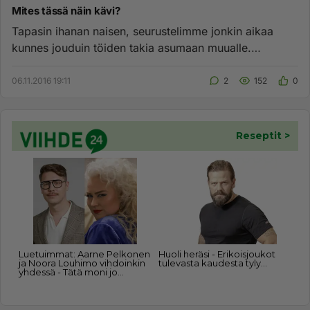
Mites tässä näin kävi?
Tapasin ihanan naisen, seurustelimme jonkin aikaa
kunnes jouduin töiden takia asumaan muualle.
Rakastuin tosissaan. Kir...
06.11.2016 19:11
2
152
0