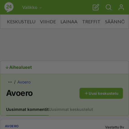
Valikko
KESKUSTELU
VIIHDE
LAINAA
TREFFIT
SÄÄNNÖT
Aihealueet
Avoero
Avoero
Uusi keskustelu
Uusimmat kommentit
Uusimmat keskustelut
AVOERO
Vastattu 9v