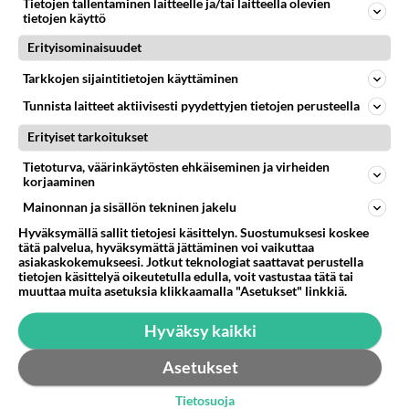
Seurustelimme noin 4 kuukautta ja tyttöystäväni tuli
Tietojen tallentaminen laitteelle ja/tai laitteella olevien
tietojen käyttö
raskaaksi. Otimme molemmat yllätyksen onnen ja ilon
sekaisin tuntei...
Erityisominaisuudet
11.09.2016 03:03
3
117
0
Tarkkojen sijaintitietojen käyttäminen
Tunnista laitteet aktiivisesti pyydettyjen tietojen perusteella
Erityiset tarkoitukset
Tietoturva, väärinkäytösten ehkäiseminen ja virheiden
korjaaminen
Mainonnan ja sisällön tekninen jakelu
Hyväksymällä sallit tietojesi käsittelyn. Suostumuksesi koskee
tätä palvelua, hyväksymättä jättäminen voi vaikuttaa
asiakaskokemukseesi. Jotkut teknologiat saattavat perustella
tietojen käsittelyä oikeutetulla edulla, voit vastustaa tätä tai
muuttaa muita asetuksia klikkaamalla "Asetukset" linkkiä.
Hyväksy kaikki
Asetukset
Tietosuoja