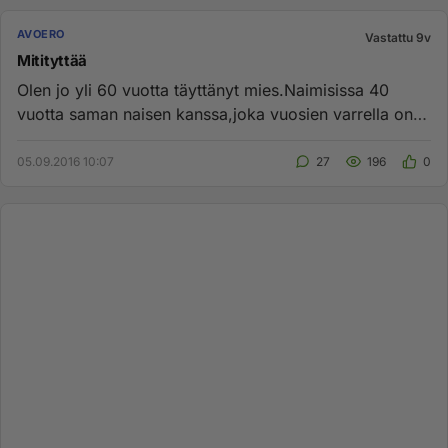
AVOERO
Vastattu 9v
Mitityttää
Olen jo yli 60 vuotta täyttänyt mies.Naimisissa 40
vuotta saman naisen kanssa,joka vuosien varrella on
pettänyt minua us...
05.09.2016 10:07
27
196
0