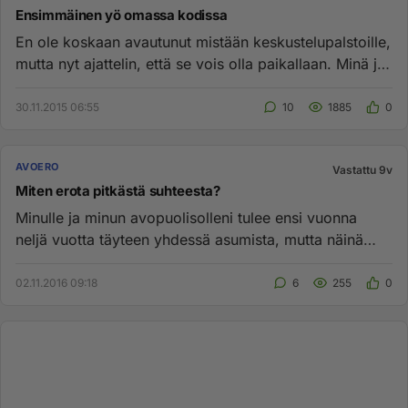
Ensimmäinen yö omassa kodissa
En ole koskaan avautunut mistään keskustelupalstoille,
mutta nyt ajattelin, että se vois olla paikallaan. Minä ja
eksän...
30.11.2015 06:55
10
1885
0
AVOERO
Vastattu 9v
Miten erota pitkästä suhteesta?
Minulle ja minun avopuolisolleni tulee ensi vuonna
neljä vuotta täyteen yhdessä asumista, mutta näinä
kahtena viimeisenä...
02.11.2016 09:18
6
255
0