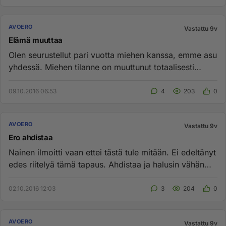
AVOERO
Vastattu 9v
Elämä muuttaa
Olen seurustellut pari vuotta miehen kanssa, emme asu
yhdessä. Miehen tilanne on muuttunut totaalisesti
viimeisen puolen...
09.10.2016 06:53
4
203
0
AVOERO
Vastattu 9v
Ero ahdistaa
Nainen ilmoitti vaan ettei tästä tule mitään. Ei edeltänyt
edes riitelyä tämä tapaus. Ahdistaa ja halusin vähän
purkaa t...
02.10.2016 12:03
3
204
0
AVOERO
Vastattu 9v