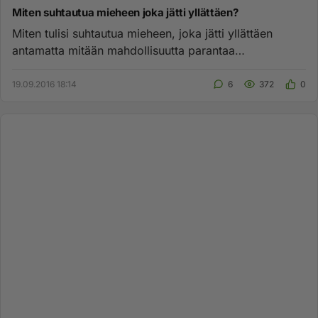
Miten suhtautua mieheen joka jätti yllättäen?
Miten tulisi suhtautua mieheen, joka jätti yllättäen
antamatta mitään mahdollisuutta parantaa
suhdettamme? Suhteessamme ...
19.09.2016 18:14
6
372
0