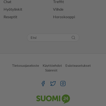
Chat
Treffit
Hyötylinkit
Viihde
Reseptit
Horoskooppi
Tietosuojaseloste
Käyttöehdot
Evästeasetukset
Säännöt