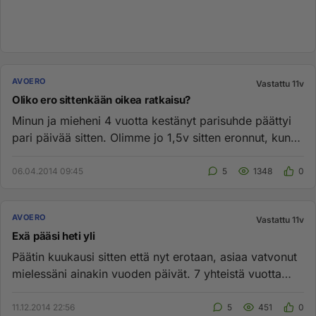
AVOERO
Vastattu 11v
Oliko ero sittenkään oikea ratkaisu?
Minun ja mieheni 4 vuotta kestänyt parisuhde päättyi
pari päivää sitten. Olimme jo 1,5v sitten eronnut, kun
minulla ei o...
06.04.2014 09:45
5
1348
0
AVOERO
Vastattu 11v
Exä pääsi heti yli
Päätin kuukausi sitten että nyt erotaan, asiaa vatvonut
mielessäni ainakin vuoden päivät. 7 yhteistä vuotta
takana ja ky...
11.12.2014 22:56
5
451
0