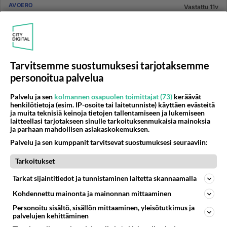
AVOERO
Vastattu 11v
Eronneille laki?
Ihan lastenkin kannalta, on todella iso riski kun vasta
eronnut perheellinen höyrähtää johonkin renttuun tai
muuhun puli...
Tarvitsemme suostumuksesi tarjotaksemme
26.09.2014 20:19
5
221
0
personoitua palvelua
Palvelu ja sen
kolmannen osapuolen toimittajat (73)
keräävät
AVOERO
henkilötietoja (esim. IP-osoite tai laitetunniste) käyttäen evästeitä
Vastattu 11v
ja muita teknisiä keinoja tietojen tallentamiseen ja lukemiseen
riita telkkarista
laitteellasi tarjotakseen sinulle tarkoituksenmukaisia mainoksia
ja parhaan mahdollisen asiakaskokemuksen.
Hei! Osaisiko joku auttaa! Erosimme miesystävän
Palvelu ja sen kumppanit tarvitsevat suostumuksesi seuraaviin:
kanssa kk. Sitten. Hän tuli "asumaan" kanssani. Ei
kirjoille. Maksoin v...
Tarkoitukset
27.11.2014 19:25
4
182
0
Tarkat sijaintitiedot ja tunnistaminen laitetta skannaamalla
Kohdennettu mainonta ja mainonnan mittaaminen
AVOERO
Vastattu 11v
Personoitu sisältö, sisällön mittaaminen, yleisötutkimus ja
mitä tehdä?
palvelujen kehittäminen