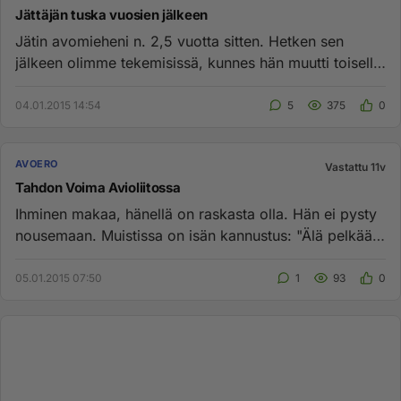
Jättäjän tuska vuosien jälkeen
Jätin avomieheni n. 2,5 vuotta sitten. Hetken sen
jälkeen olimme tekemisissä, kunnes hän muutti toiselle
paikkakunnalle....
04.01.2015 14:54
5
375
0
AVOERO
Vastattu 11v
Tahdon Voima Avioliitossa
Ihminen makaa, hänellä on raskasta olla. Hän ei pysty
nousemaan. Muistissa on isän kannustus: "Älä pelkää,
poika, sinä p...
05.01.2015 07:50
1
93
0