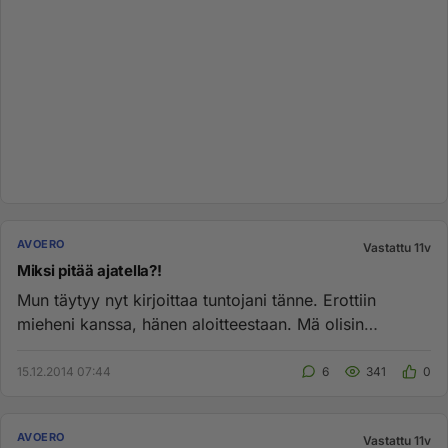
AVOERO
Vastattu 11v
Miksi pitää ajatella?!
Mun täytyy nyt kirjoittaa tuntojani tänne. Erottiin
mieheni kanssa, hänen aloitteestaan. Mä olisin
halunnut jatkaa, mutt...
15.12.2014 07:44
6
341
0
AVOERO
Vastattu 11v