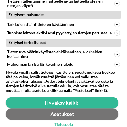
Ero on nyt päällä.. asutaan samassa omistusasunnossa
Tietojen tallentaminen laitteelle ja/tai laitteella olevien
tietojen käyttö
ja nukutaan samassa sängyssä. Mitään läheisyyttä ei
ole. Itse toivo...
Erityisominaisuudet
30.11.2014 16:07
3
226
0
Tarkkojen sijaintitietojen käyttäminen
Tunnista laitteet aktiivisesti pyydettyjen tietojen perusteella
Erityiset tarkoitukset
Tietoturva, väärinkäytösten ehkäiseminen ja virheiden
korjaaminen
Mainonnan ja sisällön tekninen jakelu
Hyväksymällä sallit tietojesi käsittelyn. Suostumuksesi koskee
tätä palvelua, hyväksymättä jättäminen voi vaikuttaa
asiakaskokemukseesi. Jotkut teknologiat saattavat perustella
tietojen käsittelyä oikeutetulla edulla, voit vastustaa tätä tai
muuttaa muita asetuksia klikkaamalla "Asetukset" linkkiä.
Hyväksy kaikki
Asetukset
Tietosuoja