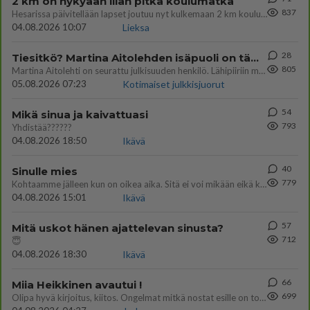
2 km on nykyään liian pitkä koulumatka
837
Hesarissa päivitellään lapset joutuu nyt kulkemaan 2 km kouluun jösses. Ruostefillarilla tuo matka menee vaikka miten äk
04.08.2026 10:07
Lieksa
28
Tiesitkö? Martina Aitolehden isäpuoli on tämä suosittu laulaja
805
Martina Aitolehti on seurattu julkisuuden henkilö. Lähipiiriin mahtuu muitakin tunnettuja henkilöitä. Tiesitkö, että Ma
05.08.2026 07:23
Kotimaiset julkkisjuorut
54
Mikä sinua ja kaivattuasi
793
Yhdistää??????
04.08.2026 18:50
Ikävä
40
Sinulle mies
779
Kohtaamme jälleen kun on oikea aika. Sitä ei voi mikään eikä kukaan estää <3 <3
04.08.2026 15:01
Ikävä
57
Mitä uskot hänen ajattelevan sinusta?
712
😇
04.08.2026 18:30
Ikävä
66
Miia Heikkinen avautui !
699
Olipa hyvä kirjoitus, kiitos. Ongelmat mitkä nostat esille on todellisia ja tämä ylimielisyys totta ja se näkyy kaikessa