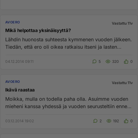
AVOERO
Vastattu 11v
Mikä helpottaa yksinäisyyttä?
Lähdin huonosta suhteesta kymmenen vuoden jälkeen.
Tiedän, että ero oli oikea ratkaisu itseni ja lasten
kannalta, mutta ...
04.12.2014 09:11
5
320
0
AVOERO
Vastattu 11v
Ikävä raastaa
Moikka, mulla on todella paha olla. Asuimme vuoden
mieheni kanssa yhdessä ja vuoden seurusteltiin ennen
sitä. Tein heti...
03.12.2014 19:02
2
192
0