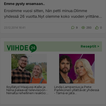
Emme pysty eroamaan..
Erosimme vuosi sitten, hän petti minua.Olimme
yhdessä 26 vuotta.Nyt olemme koko vuoden yrittäneet
erota.Kun olemme edes ...
23.12.2014 16:41
9
293
0