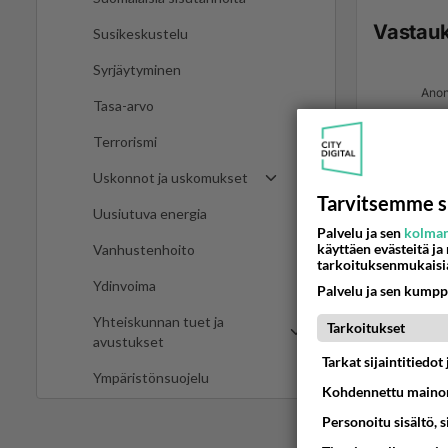
Vastau
Susikeskustelu
Syrjäytyminen
Anon
Tasa-arvo
Terrorismi
Uskonnot ja uskomukset
Tarvitsemme s
Uusiutuva energia
Palvelu ja sen
kolman
käyttäen evästeitä ja
Vanhustenhoito
tarkoituksenmukaisi
Ydinvoima
Palvelu ja sen kumpp
Ano
2024
Yhteiskunnan tuet ja
Tarkoitukset
avustukset
Tarkat sijaintitiedo
"Venäjä
Ympäristönsuojelu
Kohdennettu mainon
Sitten 
Personoitu sisältö, 
vetäyty