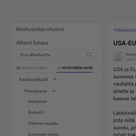
Keskustelun etusivu
Yhteiskunt
Aiheet listaus
USA-EU:l
Anony
2024-
KAIKKI AIHEET
NYKYINEN AIHE
USA ja EU
suuressa 
Keskustelu24
vauhdilla 
ainetta ja
Yhteiskunta
kaasua ta
Anarkismi
Boikotit
Länsikoali
joita niil
Eläinten suojelu
suostu, j
Euroopan unioni
ryösti Ira