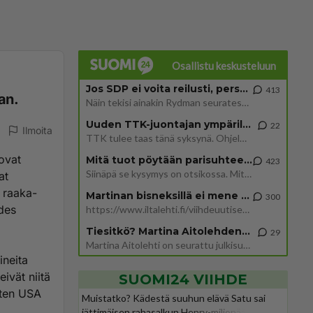
Osallistu keskusteluun
Jos SDP ei voita reilusti, persut kumoavat demokratian Suomesta
413
an.
Näin tekisi ainakin Rydman seuratessaan idolinsa Trumpin mallia https://www.is.fi/politiikka/art-2000012187244.html
Uuden TTK-juontajan ympärillä epätietoisuus sakenee - Nyt MTV hämmentää soppaa
22
Ilmoita
TTK tulee taas tänä syksynä. Ohjelman uudet tähtioppilaat julkistetaan torstaina 6. elokuuta klo 14 alkavassa lehdistö
ovat
Mitä tuot pöytään parisuhteessa?
423
Siinäpä se kysymys on otsikossa. Mitäpä siis tuot/toisit pöytään parisuhteessa? Oletko mies vai nainen? Koetko sen mitä
at
ä raaka-
Martinan bisneksillä ei mene hyvin
300
edes
https://www.iltalehti.fi/viihdeuutiset/a/c46da6ab-340f-4790-aaa7-0865eed2336 Yrityksen konkurssihakemus on tullut kärä
Tiesitkö? Martina Aitolehden isäpuoli on tämä suosittu laulaja
29
Martina Aitolehti on seurattu julkisuuden henkilö. Lähipiiriin mahtuu muitakin tunnettuja henkilöitä. Tiesitkö, että Ma
ineita
eivät niitä
SUOMI24 VIIHDE
uten USA
Muistatko? Kädestä suuhun elävä Satu sai
jättimäisen rahasalkun Henry-miljonääriltä