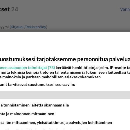
kset
24
Vanh
yymi (
Kirjaudu
/
Rekisteröidy
)
uostumuksesi tarjotaksemme personoitua palvelu
nen osapuolen toimittajat (73)
keräävät henkilötietoja (esim. IP-osoite ta
Lähe
 muita teknisiä keinoja tietojen tallentamiseen ja lukemiseen laitteellasi t
a mainoksia ja parhaan mahdollisen asiakaskokemuksen.
anit tarvitsevat suostumuksesi seuraaviin:
nyymi
-02-26 23:47:43
t ja tunnistaminen laitetta skannaamalla
llä iso motiivi rauhaan"
ta ja mainonnan mittaaminen
vain osoittamaan se lopettamalla sotatoimet toisen maan alue
sisällön mittaaminen, yleisötutkimus ja palvelujen kehittäminen
mälä sieltä pois.