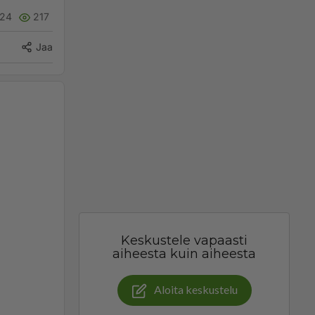
24
217
Jaa
Keskustele vapaasti
aiheesta kuin aiheesta
Aloita keskustelu