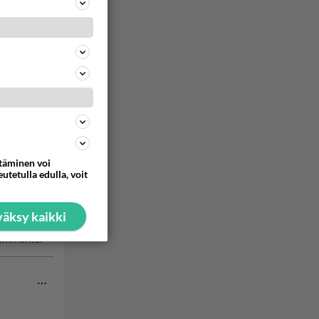
yistäkin
nhän
ommentoi
ttäminen voi
utetulla edulla, voit
äksy kaikki
ommentoi