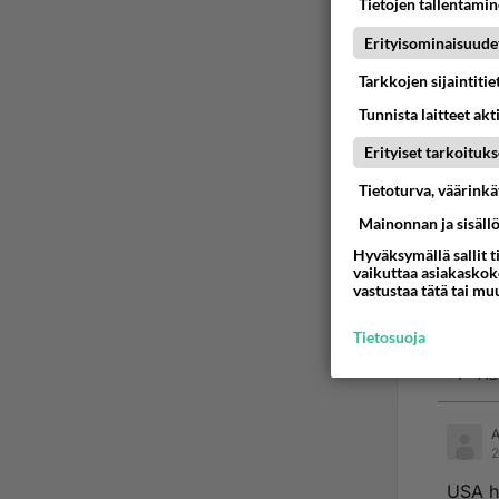
Tietojen tallentamine
Uskotta
Erityisominaisuude
Venäjää
Tarkkojen sijaintiti
Tunnista laitteet akt
Jospa v
veti ne
Erityiset tarkoituks
Ään
Tietoturva, väärink
Mainonnan ja sisäll
Hyväksymällä sallit t
2
vaikuttaa asiakaskoke
vastustaa tätä tai mu
Varmaa
tukiko
Tietosuoja
Ää
2
USA hy