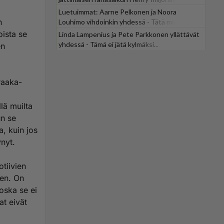
Luetuimmat: Aarne Pelkonen ja Noora
n
Louhimo vihdoinkin yhdessä - Tätä moni jo
odotti
oista se
Linda Lampenius ja Pete Parkkonen yllättävät
yhdessä - Tämä ei jätä kylmäksi...
en
raaka-
lä muilta
un se
, kuin jos
ynyt.
tiivien
een. On
oska se ei
at eivät