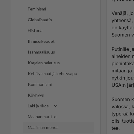
Feminismi
Venäjä, j
Globalisaatio
yhteensä,
on käyttä
Historia
Suomen ve
Ihmisoikeudet
Putinille 
Isänmaallisuus
aineiden m
Karjalan palautus
pienintäkä
mitään ja
Kehitysmaat ja kehitysapu
nytkin jo
Kommunismi
USA:n järj
Köyhyys
Suomen ka
Laki ja rikos
valossa, 
typerää k
Maahanmuutto
olisi tuot
Maailman menoa
tee.