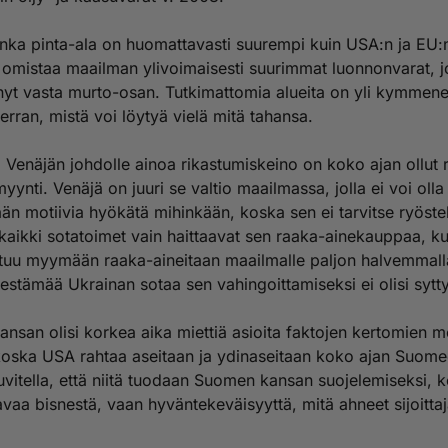
onka pinta-ala on huomattavasti suurempi kuin USA:n ja EU:
 omistaa maailman ylivoimaisesti suurimmat luonnonvarat, j
nyt vasta murto-osan. Tutkimattomia alueita on yli kymmen
rran, mistä voi löytyä vielä mitä tahansa.
ja Venäjän johdolle ainoa rikastumiskeino on koko ajan ollut 
yynti. Venäjä on juuri se valtio maailmassa, jolla ei voi olla
än motiivia hyökätä mihinkään, koska sen ei tarvitse ryöstel
 kaikki sotatoimet vain haittaavat sen raaka-ainekauppaa, k
utuu myymään raaka-aineitaan maailmalle paljon halvemmalla
estämää Ukrainan sotaa sen vahingoittamiseksi ei olisi sytt
nsan olisi korkea aika miettiä asioita faktojen kertomien mo
koska USA rahtaa aseitaan ja ydinaseitaan koko ajan Suom
uvitella, että niitä tuodaan Suomen kansan suojelemiseksi, k
tavaa bisnestä, vaan hyväntekeväisyyttä, mitä ahneet sijoittaj