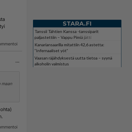
sta
STARA.FI
tyi
Tanssii Tähtien Kanssa -tanssiparit
paljastettiin – Vappu Pimiä jätti
suosikkiohjelman
ommentoi
Kanariansaarilla mitattiin 42,6 astetta:
”Infernaaliset yöt”
Vaasan räjähdyksestä uutta tietoa – syynä
alkoholin valmistus
än maan
nta
kohta)
n.
ommentoi