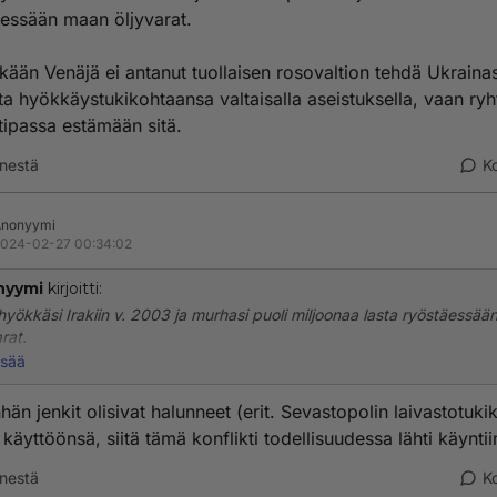
äessään maan öljyvarat.
kään Venäjä ei antanut tuollaisen rosovaltion tehdä Ukraina
ta hyökkäystukikohtaansa valtaisalla aseistuksella, vaan ryh
tipassa estämään sitä.
nestä
K
Anonyymi
024-02-27 00:34:02
nyymi
kirjoitti:
yökkäsi Irakiin v. 2003 ja murhasi puoli miljoonaa lasta ryöstäessä
rat.
isää
nkään Venäjä ei antanut tuollaisen rosovaltion tehdä Ukrainasta suuri
äystukikohtaansa valtaisalla aseistuksella, vaan ryhtyi viime tipassa
hän jenkit olisivat halunneet (erit. Sevastopolin laivastotuki
ään sitä.
käyttöönsä, siitä tämä konflikti todellisuudessa lähti käyntii
nestä
K