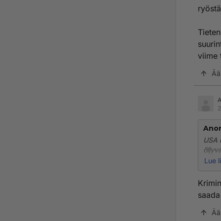
ryöst
Tieten
suurin
viime 
Ää
2
Ano
USA h
öljyva
Lue l
Tiete
hyökk
Krimin
estäm
saada 
Ää