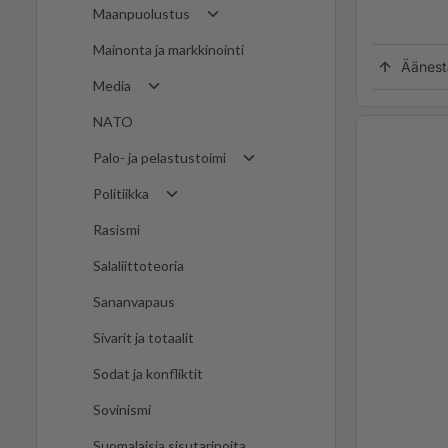
Maanpuolustus
Mainonta ja markkinointi
Äänest
Media
NATO
Palo- ja pelastustoimi
Politiikka
Rasismi
Salaliittoteoria
Sananvapaus
Sivarit ja totaalit
Sodat ja konfliktit
Sovinismi
Suomalaisia sisutarinoita