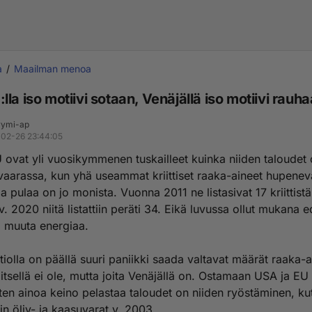
a
Maailman menoa
la iso motiivi sotaan, Venäjällä iso motiivi rauha
ymi-ap
02-26 23:44:05
 ovat yli vuosikymmenen tuskailleet kuinka niiden taloudet 
vaarassa, kun yhä useammat kriittiset raaka-aineet hupenev
ja pulaa on jo monista. Vuonna 2011 ne listasivat 17 kriittist
 v. 2020 niitä listattiin peräti 34. Eikä luvussa ollut mukana 
i muuta energiaa.
tiolla on päällä suuri paniikki saada valtavat määrät raaka-a
lä itsellä ei ole, mutta joita Venäjällä on. Ostamaan USA ja EU 
oten ainoa keino pelastaa taloudet on niiden ryöstäminen, k
kin öljy- ja kaasuvarat v. 2003.