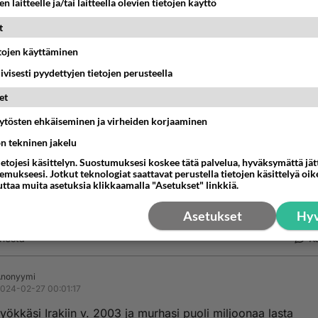
n laitteelle ja/tai laitteella olevien tietojen käyttö
vuus oli jo Neuvostoliiton ongelma, ja neuvostoväkihän nyk
t
 edelleen johtaa.
etojen käyttäminen
iivisesti pyydettyjen tietojen perusteella
ielä jossain vaiheessa valtaan nousee uusi Gorbatshov. Hä
uvostojoukot Afganistanista.
et
estä
K
äytösten ehkäiseminen ja virheiden korjaaminen
ön tekninen jakelu
Anonyymi
ietojesi käsittelyn. Suostumuksesi koskee tätä palvelua, hyväksymättä jä
024-02-26 23:52:32
mukseesi. Jotkut teknologiat saattavat perustella tietojen käsittelyä oike
uttaa muita asetuksia klikkaamalla "Asetukset" linkkiä.
n Venäjä harkitsee asiaa, jos USA lupaa vetää joukot 120
hdastaan ympäri planeettaaa...
Asetukset
Hyv
nestä
K
Anonyymi
024-02-27 00:01:17
ökkäsi Irakiin v. 2003 ja murhasi puoli miljoonaa lasta