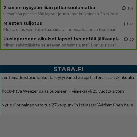
2 km on nykyään liian pitkä koulumatka
102
Hesarissa päivitellään lapset joutuu nyt kulkemaan 2 km kouluun jösses. Ruostefillarilla tuo matka menee vaikka miten äk
Miesten tuijotus
43
Mutta mies vain tuijottaa, siinä vaiheessa käännän itse pään pois. Mikä juttu? Yleensä jos joku tuijottaa tai katsoo, hä
Uusioperheen aikuiset lapset tyhjentää jääkaapin käydessään
50
Miten selvittäisitte seuraavan ongelman, meillä on uusioperhe, minulla teini-ikäiset lapset ja puolisolla aikuiset, jotk
STARA.FI
Lentomatkustajan laukusta löytyi varastettuja historiallisia tykinkuulia
Rockyhtye Weezer palaa Suomeen – viimeksi yli 25 vuotta sitten
Nyt tuli punainen varoitus 27 kaupunkiin Italiassa: ”Äärimmäinen helle”