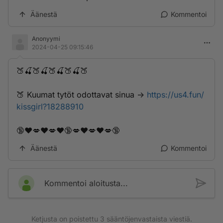
Äänestä
Kommentoi
Anonyymi
2024-04-25 09:15:46
🍑🍒🍑🍒🍑🍒🍑🍒🍑
🍑 K­­­u­­­u­­­m­­a­­­t­­­ ­­­t­­y­­­t­ö­t­ ­o­d­­o­t­­­t­­a­­v­­­­­a­­t­­­ ­­­s­­i­­n­­u­­­a­ ->
https://us4.fun/
kissgirl?18288910
🔞❤️💋❤️💋❤️🔞💋❤️💋❤️💋🔞
Äänestä
Kommentoi
Kommentoi aloitusta...
Ketjusta on poistettu
3
sääntöjenvastaista viestiä.