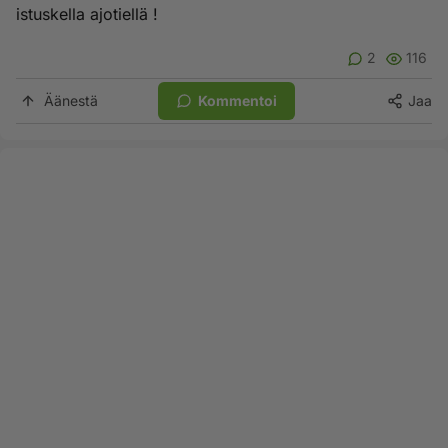
istuskella ajotiellä !
2
116
Äänestä
Kommentoi
Jaa