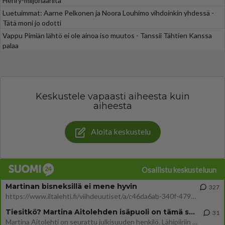
Henry-miljonääriltä
Luetuimmat: Aarne Pelkonen ja Noora Louhimo vihdoinkin yhdessä -
Tätä moni jo odotti
Vappu Pimiän lähtö ei ole ainoa iso muutos - Tanssii Tähtien Kanssa
palaa
Keskustele vapaasti aiheesta kuin
aiheesta
Aloita keskustelu
Osallistu keskusteluun
Martinan bisneksillä ei mene hyvin
327
https://www.iltalehti.fi/viihdeuutiset/a/c46da6ab-340f-4790-aaa7-0865eed2336 Yrityksen konkurssihakemus on tullut kärä
Tiesitkö? Martina Aitolehden isäpuoli on tämä suosittu laulaja
31
Martina Aitolehti on seurattu julkisuuden henkilö. Lähipiiriin mahtuu muitakin tunnettuja henkilöitä. Tiesitkö, että Ma