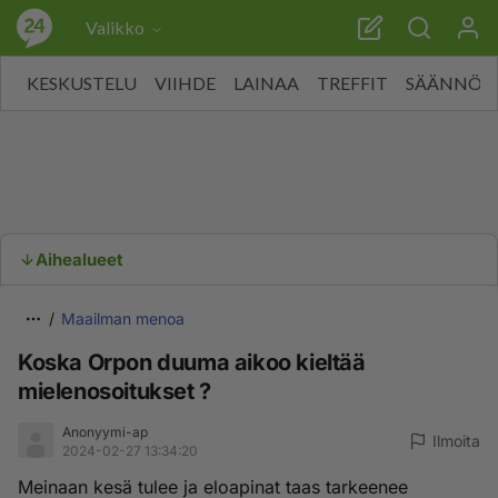
Valikko
KESKUSTELU
VIIHDE
LAINAA
TREFFIT
SÄÄNNÖT
Aihealueet
Maailman menoa
Koska Orpon duuma aikoo kieltää
mielenosoitukset ?
Anonyymi-ap
Ilmoita
2024-02-27 13:34:20
Meinaan kesä tulee ja eloapinat taas tarkeenee