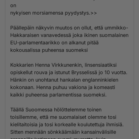
on
nykyisen morsiamensa pyydystys.>>
Päällepäin näkyvin muutos on ollut, että ummikko-
Hakkaraisen vanavedessä joka ikinen suomalainen
EU-parlamentaarikko on alkanut pitää
kokousalissa puheensa suomeksi
Kokkarien Henna Virkkunenkin, linsensiaatiksi
opiskellut rouva ja istunut Brysselissä jo 10 vuotta.
Hänkin on unohtanut hankalan englanninkielen
kokonaan. Henna puhuu vakiona ja komeasti
kaikki puheensa parlamentissa suomeksi.
Täällä Suoomessa hölöttelemme toinen
toisillemme, että me suomalaiset olemme tosi
kielitaitoisia ja tosi korkealle koulutettuja ihmisiä.
Sitten mennään sönkkäämään kansainvälisille