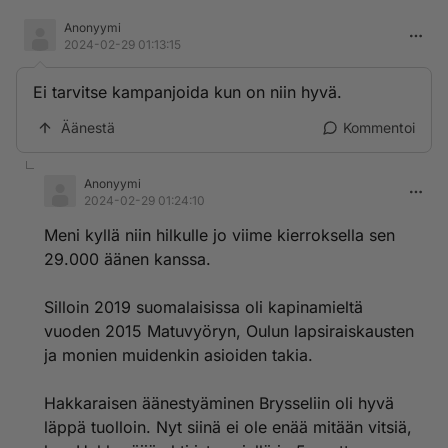
Anonyymi
2024-02-29 01:13:15
Ei tarvitse kampanjoida kun on niin hyvä.
Äänestä
Kommentoi
Anonyymi
2024-02-29 01:24:10
Meni kyllä niin hilkulle jo viime kierroksella sen
29.000 äänen kanssa.
Silloin 2019 suomalaisissa oli kapinamieltä
vuoden 2015 Matuvyöryn, Oulun lapsiraiskausten
ja monien muidenkin asioiden takia.
Hakkaraisen äänestyäminen Brysseliin oli hyvä
läppä tuolloin. Nyt siinä ei ole enää mitään vitsiä,