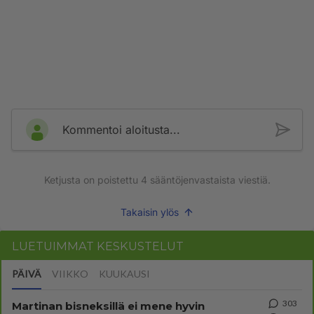
Kommentoi aloitusta...
Ketjusta on poistettu
4
sääntöjenvastaista viestiä.
Takaisin ylös
LUETUIMMAT KESKUSTELUT
PÄIVÄ
VIIKKO
KUUKAUSI
303
Martinan bisneksillä ei mene hyvin