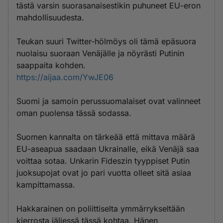
tästä varsin suorasanaisestikin puhuneet EU-eron
mahdollisuudesta.
Teukan suuri Twitter-hölmöys oli tämä epäsuora
nuolaisu suoraan Venäjälle ja nöyrästi Putinin
saappaita kohden.
https://aijaa.com/YwJE06
Suomi ja samoin perussuomalaiset ovat valinneet
oman puolensa tässä sodassa.
Suomen kannalta on tärkeää että mittava määrä
EU-aseapua saadaan Ukrainalle, eikä Venäjä saa
voittaa sotaa. Unkarin Fideszin tyyppiset Putin
juoksupojat ovat jo pari vuotta olleet sitä asiaa
kampittamassa.
Hakkarainen on poliittiselta ymmärrykseltään
kierrosta jäljessä tässä kohtaa. Hänen