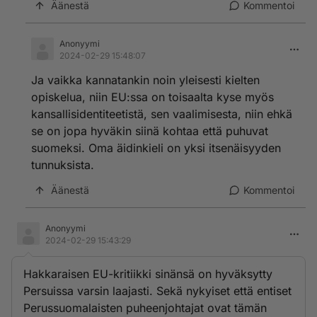
Äänestä
Kommentoi
Anonyymi
2024-02-29 15:48:07
Ja vaikka kannatankin noin yleisesti kielten
opiskelua, niin EU:ssa on toisaalta kyse myös
kansallisidentiteetistä, sen vaalimisesta, niin ehkä
se on jopa hyväkin siinä kohtaa että puhuvat
suomeksi. Oma äidinkieli on yksi itsenäisyyden
tunnuksista.
Äänestä
Kommentoi
Anonyymi
2024-02-29 15:43:29
Hakkaraisen EU-kritiikki sinänsä on hyväksytty
Persuissa varsin laajasti. Sekä nykyiset että entiset
Perussuomalaisten puheenjohtajat ovat tämän