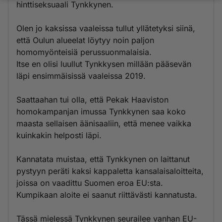
hinttiseksuaali Tynkkynen.
Olen jo kaksissa vaaleissa tullut yllätetyksi siinä,
että Oulun alueelat löytyy noin paljon
homomyönteisiä perussuonmalaisia.
Itse en olisi luullut Tynkkysen millään pääsevän
läpi ensimmäisissä vaaleissa 2019.
Saattaahan tui olla, että Pekak Haaviston
homokampanjan imussa Tynkkynen saa koko
maasta sellaisen äänisaaliin, että menee vaikka
kuinkakin helposti läpi.
Kannatata muistaa, että Tynkkynen on laittanut
pystyyn peräti kaksi kappaletta kansalaisaloitteita,
joissa on vaadittu Suomen eroa EU:sta.
Kumpikaan aloite ei saanut riittävästi kannatusta.
Tässä mielessä Tynkkynen seurailee vanhan EU-