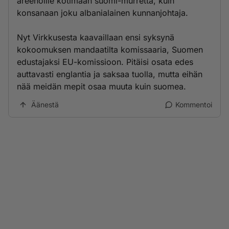
areenoille kotimaan suomi-murretta, kuin
konsanaan joku albanialainen kunnanjohtaja.
Nyt Virkkusesta kaavaillaan ensi syksynä
kokoomuksen mandaatilta komissaaria, Suomen
edustajaksi EU-komissioon. Pitäisi osata edes
auttavasti englantia ja saksaa tuolla, mutta eihän
nää meidän mepit osaa muuta kuin suomea.
Äänestä
Kommentoi