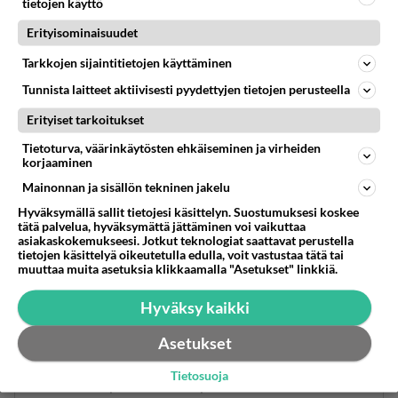
tietojen käyttö
Anonyymi
kirjoitti:
Erityisominaisuudet
Siksi europarlamenttiin pitää saada hinttiseksuaali
Tynkkynen.
Tarkkojen sijaintitietojen käyttäminen
Tunnista laitteet aktiivisesti pyydettyjen tietojen perusteella
Sinähän voit siirtyä Tynkkysen äänestäjäksi kun
Erityiset tarkoitukset
Haavisto ei mennyt läpi.
Tietoturva, väärinkäytösten ehkäiseminen ja virheiden
Äänestä
Kommentoi
korjaaminen
Mainonnan ja sisällön tekninen jakelu
Anonyymi
Hyväksymällä sallit tietojesi käsittelyn. Suostumuksesi koskee
2024-02-29 15:15:27
tätä palvelua, hyväksymättä jättäminen voi vaikuttaa
asiakaskokemukseesi. Jotkut teknologiat saattavat perustella
Joo.
tietojen käsittelyä oikeutetulla edulla, voit vastustaa tätä tai
muuttaa muita asetuksia klikkaamalla "Asetukset" linkkiä.
Äänestä
Kommentoi
Hyväksy kaikki
Anonyymi
Asetukset
2024-02-29 13:11:20
Tietosuoja
> Siksi europarlamenttiin pitää saada