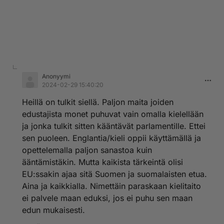
Anonyymi
2024-02-29 15:40:20
Heillä on tulkit siellä. Paljon maita joiden
edustajista monet puhuvat vain omalla kielellään
ja jonka tulkit sitten kääntävät parlamentille. Ettei
sen puoleen. Englantia/kieli oppii käyttämällä ja
opettelemalla paljon sanastoa kuin
ääntämistäkin. Mutta kaikista tärkeintä olisi
EU:ssakin ajaa sitä Suomen ja suomalaisten etua.
Aina ja kaikkialla. Nimettäin paraskaan kielitaito
ei palvele maan eduksi, jos ei puhu sen maan
edun mukaisesti.