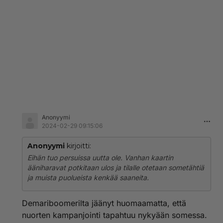
Anonyymi
2024-02-29 09:15:06
Anonyymi
kirjoitti:
Eihän tuo persuissa uutta ole. Vanhan kaartin
ääniharavat potkitaan ulos ja tilalle otetaan sometähtiä
ja muista puolueista kenkää saaneita.
Demariboomerilta jäänyt huomaamatta, että
nuorten kampanjointi tapahtuu nykyään somessa.