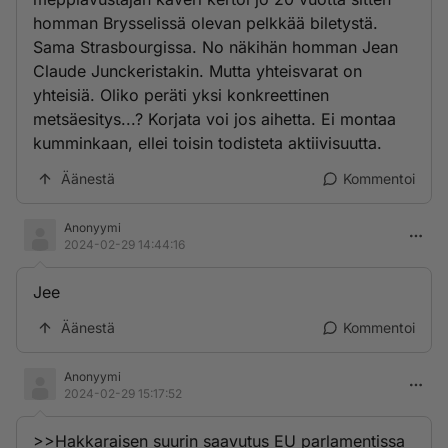
homman Brysselissä olevan pelkkää biletystä.
Sama Strasbourgissa. No näkihän homman Jean
Claude Junckeristakin. Mutta yhteisvarat on
yhteisiä. Oliko peräti yksi konkreettinen
metsäesitys...? Korjata voi jos aihetta. Ei montaa
kumminkaan, ellei toisin todisteta aktiivisuutta.
Äänestä
Kommentoi
Anonyymi
2024-02-29 14:44:16
Jee
Äänestä
Kommentoi
Anonyymi
2024-02-29 15:17:52
>>Hakkaraisen suurin saavutus EU parlamentissa