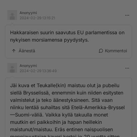
Anonyymi
2024-02-29 13:15:21
Hakkaraisen suurin saavutus EU parlamentissa on
nykyisen morsiamensa pyydystys.
Äänestä
Kommentoi
Anonyymi
2024-02-29 13:36:49
Jäi kuva et Teukalle(kin) maistuu olut ja pubeilu
siellä Brysselissä, ennemmin kuin niiden esitysten
valmistelut ja teko äänestyksineen. Sitä vaan
niinku lentää suhailtas sitä Etelä-Amerikka-Bryssel
—Suomi-väliä. Vaikka kyllä takuulla monet
muutkin eri paikkoihin ja hapan heillekin
maistunut/maistuu. Eräs entinen naispuolisen
meppiavustajan kaveri kertoi jo 20 vuotta sitten