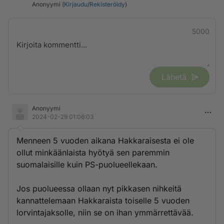
Anonyymi (
Kirjaudu
/
Rekisteröidy
)
5000
Lähetä
Anonyymi
2024-02-29 01:06:03
Menneen 5 vuoden aikana Hakkaraisesta ei ole
ollut minkäänlaista hyötyä sen paremmin
suomalaisille kuin PS-puolueellekaan.
Jos puolueessa ollaan nyt pikkasen nihkeitä
kannattelemaan Hakkaraista toiselle 5 vuoden
lorvintajaksolle, niin se on ihan ymmärrettävää.