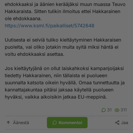
ehdokkaaksi ja äänien kerääjäksi muun muassa Teuvo
Hakkaraista. Sitten tulikin ilmoitus ettei Hakkarainen
ole ehdokkaana.
https://www.ksml.fi/paikalliset/5742648
Uutisesta ei selviä tuliko kieltäytyminen Hakkaraisen
puolelta, vai oliko jotakin muita syitä miksi häntä ei
voitu ehdokkaaksi asettaa.
Jos kieltäytyjänä on ollut laiskahkoksi kampanjoijaksi
tiedetty Hakkarainen, niin tällaista ei puolueen
suunnalta katsota oikein hyvällä. Omaa tunnettuutta ja
kannattajakuntaa pitäisi jaksaa käytellä puolueen
hyväksi, vaikka aikoisikin jatkaa EU-meppinä.
31
311
Äänestä
Kommentoi
Jaa