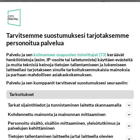
Äänestä
Kommentoi
Anonyymi
2024-02-29 09:21:13
Tarvitsemme suostumuksesi tarjotaksemme
Alkoholisoitunut vanhempi mies on niin helppo
personoitua palvelua
kohde kauniille ulkomaalaisille naisille.
Palvelu ja sen
kolmannen osapuolen toimittajat (73)
keräävät
Äänestä
Kommentoi
henkilötietoja (esim. IP-osoite tai laitetunniste) käyttäen evästeitä
ja muita teknisiä keinoja tietojen tallentamiseen ja lukemiseen
laitteellasi tarjotakseen sinulle tarkoituksenmukaisia mainoksia
ja parhaan mahdollisen asiakaskokemuksen.
Anonyymi
2024-02-29 10:30:17
Palvelu ja sen kumppanit tarvitsevat suostumuksesi seuraaviin:
Siksi europarlamenttiin pitää saada
Tarkoitukset
hinttiseksuaali Tynkkynen.
Tarkat sijaintitiedot ja tunnistaminen laitetta skannaamalla
Äänestä
Kommentoi
Kohdennettu mainonta ja mainonnan mittaaminen
Personoitu sisältö, sisällön mittaaminen, yleisötutkimus ja
palvelujen kehittäminen
Anonyymi
2024-02-29 10:33:40
Tietojen tallentaminen laitteelle ja/tai laitteella olevien