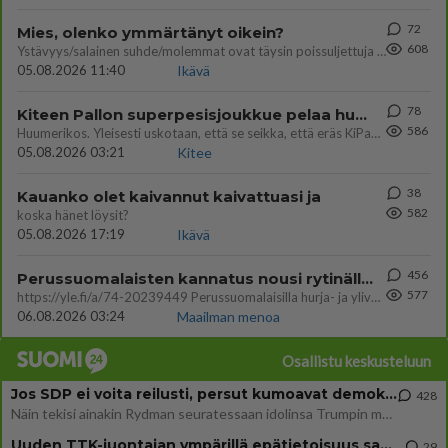
72
Mies, olenko ymmärtänyt oikein?
608
Ystävyys/salainen suhde/molemmat ovat täysin poissuljettuja asioita? Nainen
05.08.2026 11:40
Ikävä
78
Kiteen Pallon superpesisjoukkue pelaa huumeiden vaikutuksen alaisena
586
Huumerikos. Yleisesti uskotaan, että se seikka, että eräs KiPan pelaaja kärähtää huumeista, on vain jäävuoren huippu. M
05.08.2026 03:21
Kitee
38
Kauanko olet kaivannut kaivattuasi ja
582
koska hänet löysit?
05.08.2026 17:19
Ikävä
456
Perussuomalaisten kannatus nousi rytinällä Ylen tänään julkaisemassa tuoreimmassa gallup-kyselyssä.
577
https://yle.fi/a/74-20239449 Perussuomalaisilla hurja- ja ylivoimaisesti suurin nousu tässä uudessa Ylen gallupissa. Kyl
06.08.2026 03:24
Maailman menoa
Osallistu keskusteluun
Jos SDP ei voita reilusti, persut kumoavat demokratian Suomesta
428
Näin tekisi ainakin Rydman seuratessaan idolinsa Trumpin mallia https://www.is.fi/politiikka/art-2000012187244.html
Uuden TTK-juontajan ympärillä epätietoisuus sakenee - Nyt MTV hämmentää soppaa
29