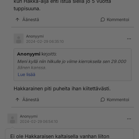
kun Hakka-äijä ehti istua siellä jo 5 vuotta
tuppisuuna.
Äänestä
Kommentoi
Anonyymi
2024-02-29 06:35:10
Anonyymi
kirjoitti:
Meni kyllä niin hilkulle jo viime kierroksella sen 29.000
äänen kanssa.
Lue lisää
Silloin 2019 suomalaisissa oli kapinamieltä vuoden
2015 Matuvyöryn, Oulun lapsiraiskausten ja monien
Hakkarainen piti puheita ihan kiitettävästi.
muidenkin asioiden takia.
Äänestä
Kommentoi
Hakkaraisen äänestyäminen Brysseliin oli hyvä läppä
tuolloin. Nyt siinä ei ole enää mitään vitsiä, kun Hakka-
Anonyymi
äijä ehti istua siellä jo 5 vuotta tuppisuuna.
2024-02-29 06:54:10
Ei ole Hakkaraisen kaltaisella vanhan liiton