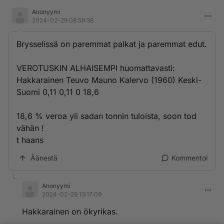
Anonyymi
2024-02-29 08:59:36
Brysselissä on paremmat palkat ja paremmat edut.
VEROTUSKIN ALHAISEMPI huomattavasti:
Hakkarainen Teuvo Mauno Kalervo (1960) Keski-
Suomi 0,11 0,11 0 18,6
18,6 % veroa yli sadan tonnin tuloista, soon tod
vähän !
t haans
Äänestä
Kommentoi
Anonyymi
2024-02-29 13:17:09
Hakkarainen on ökyrikas.