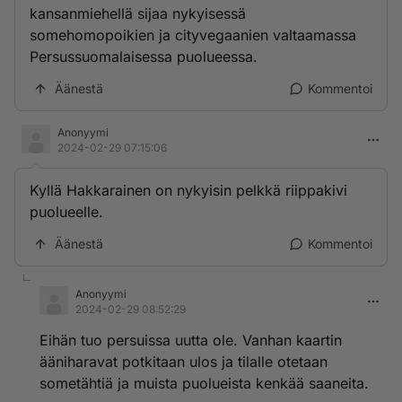
kansanmiehellä sijaa nykyisessä
somehomopoikien ja cityvegaanien valtaamassa
Persussuomalaisessa puolueessa.
Äänestä
Kommentoi
Anonyymi
2024-02-29 07:15:06
Kyllä Hakkarainen on nykyisin pelkkä riippakivi
puolueelle.
Äänestä
Kommentoi
Anonyymi
2024-02-29 08:52:29
Eihän tuo persuissa uutta ole. Vanhan kaartin
ääniharavat potkitaan ulos ja tilalle otetaan
sometähtiä ja muista puolueista kenkää saaneita.