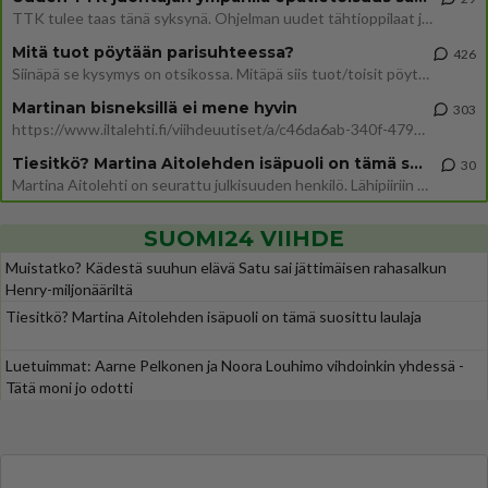
TTK tulee taas tänä syksynä. Ohjelman uudet tähtioppilaat julkistetaan torstaina 6. elokuuta klo 14 alkavassa lehdistö
Mitä tuot pöytään parisuhteessa?
426
Siinäpä se kysymys on otsikossa. Mitäpä siis tuot/toisit pöytään parisuhteessa? Oletko mies vai nainen? Koetko sen mitä
Martinan bisneksillä ei mene hyvin
303
https://www.iltalehti.fi/viihdeuutiset/a/c46da6ab-340f-4790-aaa7-0865eed2336 Yrityksen konkurssihakemus on tullut kärä
Tiesitkö? Martina Aitolehden isäpuoli on tämä suosittu laulaja
30
Martina Aitolehti on seurattu julkisuuden henkilö. Lähipiiriin mahtuu muitakin tunnettuja henkilöitä. Tiesitkö, että Ma
SUOMI24 VIIHDE
Muistatko? Kädestä suuhun elävä Satu sai jättimäisen rahasalkun
Henry-miljonääriltä
Tiesitkö? Martina Aitolehden isäpuoli on tämä suosittu laulaja
Luetuimmat: Aarne Pelkonen ja Noora Louhimo vihdoinkin yhdessä -
Tätä moni jo odotti