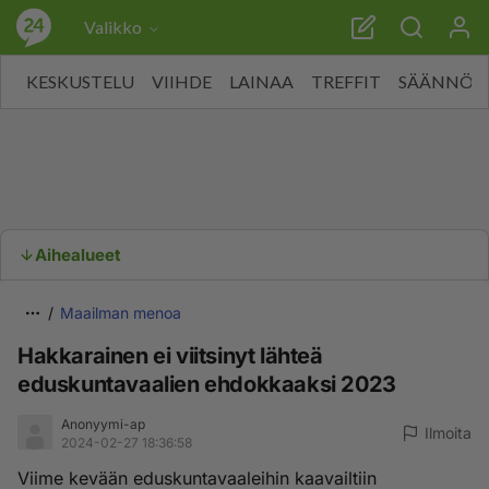
Valikko
KESKUSTELU
VIIHDE
LAINAA
TREFFIT
SÄÄNNÖT
Aihealueet
Maailman menoa
Hakkarainen ei viitsinyt lähteä
eduskuntavaalien ehdokkaaksi 2023
Anonyymi-ap
Ilmoita
2024-02-27 18:36:58
Viime kevään eduskuntavaaleihin kaavailtiin