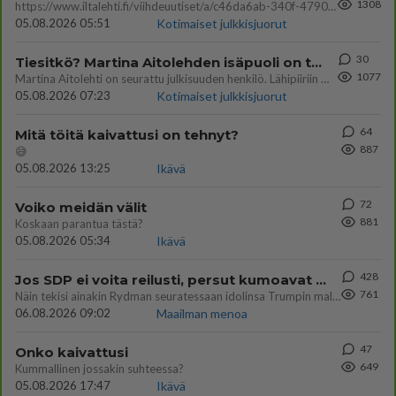
1308
https://www.iltalehti.fi/viihdeuutiset/a/c46da6ab-340f-4790-aaa7-0865eed2336 Yrityksen konkurssihakemus on tullut kärä
05.08.2026 05:51
Kotimaiset julkkisjuorut
30
Tiesitkö? Martina Aitolehden isäpuoli on tämä suosittu laulaja
1077
Martina Aitolehti on seurattu julkisuuden henkilö. Lähipiiriin mahtuu muitakin tunnettuja henkilöitä. Tiesitkö, että Ma
05.08.2026 07:23
Kotimaiset julkkisjuorut
64
Mitä töitä kaivattusi on tehnyt?
887
😅
05.08.2026 13:25
Ikävä
72
Voiko meidän välit
881
Koskaan parantua tästä?
05.08.2026 05:34
Ikävä
428
Jos SDP ei voita reilusti, persut kumoavat demokratian Suomesta
761
Näin tekisi ainakin Rydman seuratessaan idolinsa Trumpin mallia https://www.is.fi/politiikka/art-2000012187244.html
06.08.2026 09:02
Maailman menoa
47
Onko kaivattusi
649
Kummallinen jossakin suhteessa?
05.08.2026 17:47
Ikävä