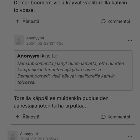
Demariboomerit vielä käyvät vaalitoreilla kahvin
toivossa.
Äänestä
Kommentoi
Anonyymi
2024-02-29 13:14:26
Anonyymi
kirjoitti:
Demariboomerilta jäänyt huomaamatta, että nuorten
kampanjointi tapahtuu nykyään somessa.
Demariboomerit vielä käyvät vaalitoreilla kahvin
toivossa.
Toreilla käppäilee muidenkin puolueiden
äänestäjiä joten turha urputtaa.
Äänestä
Kommentoi
Anonyymi
2024-02-29 08:55:47