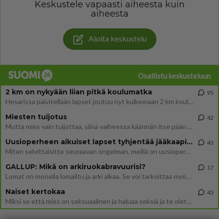
Keskustele vapaasti aiheesta kuin
aiheesta
Aloita keskustelu
Osallistu keskusteluun
2 km on nykyään liian pitkä koulumatka
95
Hesarissa päivitellään lapset joutuu nyt kulkemaan 2 km kouluun jösses. Ruostefillarilla tuo matka menee vaikka miten äk
Miesten tuijotus
42
Mutta mies vain tuijottaa, siinä vaiheessa käännän itse pään pois. Mikä juttu? Yleensä jos joku tuijottaa tai katsoo, hä
Uusioperheen aikuiset lapset tyhjentää jääkaapin käydessään
43
Miten selvittäisitte seuraavan ongelman, meillä on uusioperhe, minulla teini-ikäiset lapset ja puolisolla aikuiset, jotk
GALLUP: Mikä on arkiruokabravuurisi?
17
Lomat on monella lomailtu ja arki alkaa. Se voi tarkoittaa myös sitä, että grillailut on grillattu ja palataan arjen ruo
Naiset kertokaa
43
Miksi se että mies on seksuaalinen ja haluaa seksiä ja te olette hänen mielestänne haluttava on vastenmielistä? Mikä sii