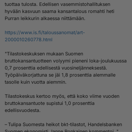
tuottaa tulosta. Edellisen vasemmistohallituksen
hyvään kasvuun saama kansantalous romahti heti
Purran leikkurin alkaessa niittämään.
https://www.is.fi/taloussanomat/art-
2000010260778.html
"Tilastokeskuksen mukaan Suomen
bruttokansantuotteen volyymi pieneni loka-joulukuussa
0,7 prosenttia edellisestä vuosineljänneksestä.
Työpäiväkorjattuna se jäi 1,8 prosenttia alemmalle
tasolle kuin vuotta aiemmin.
Tilastokeskus kertoo myös, että koko viime vuoden
bruttokansantuote supistui 1,0 prosenttia
edellisvuodesta.
– Tulipa Suomesta heikot bkt-tilastot, Handelsbanken
Suomen ekonomisti Janne Ronkainen kommentoi ,"