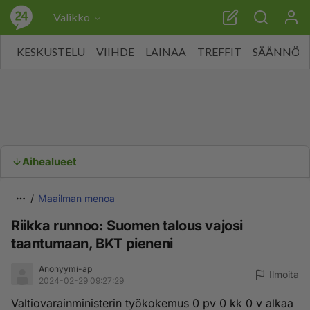
Valikko
KESKUSTELU
VIIHDE
LAINAA
TREFFIT
SÄÄNNÖT
Aihealueet
Maailman menoa
Riikka runnoo: Suomen talous vajosi
taantumaan, BKT pieneni
Anonyymi-ap
Ilmoita
2024-02-29 09:27:29
Valtiovarainministerin työkokemus 0 pv 0 kk 0 v alkaa