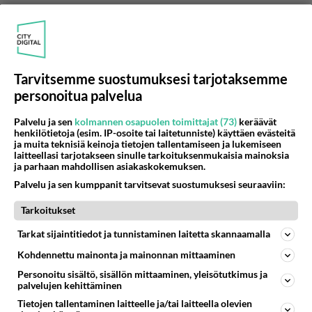
Tarvitsemme suostumuksesi tarjotaksemme
personoitua palvelua
Palvelu ja sen
kolmannen osapuolen toimittajat (73)
keräävät
henkilötietoja (esim. IP-osoite tai laitetunniste) käyttäen evästeitä
ja muita teknisiä keinoja tietojen tallentamiseen ja lukemiseen
laitteellasi tarjotakseen sinulle tarkoituksenmukaisia mainoksia
ja parhaan mahdollisen asiakaskokemuksen.
Anonyymi
2024-03-01 09:13:37
Palvelu ja sen kumppanit tarvitsevat suostumuksesi seuraaviin:
Tarkoitukset
Anonyymi
kirjoitti:
Työttömyys lisääntyy koska nyky hallituksen leikkuri
Tarkat sijaintitiedot ja tunnistaminen laitetta skannaamalla
linja ei salli edes pienten töitten tekoa ettei jostain
Kohdennettu mainonta ja mainonnan mittaaminen
päästä tule sanktiota.
Personoitu sisältö, sisällön mittaaminen, yleisötutkimus ja
palvelujen kehittäminen
Joo, ennen työnteosta sai palkkaa, nykyään
Tietojen tallentaminen laitteelle ja/tai laitteella olevien
sanktioita.