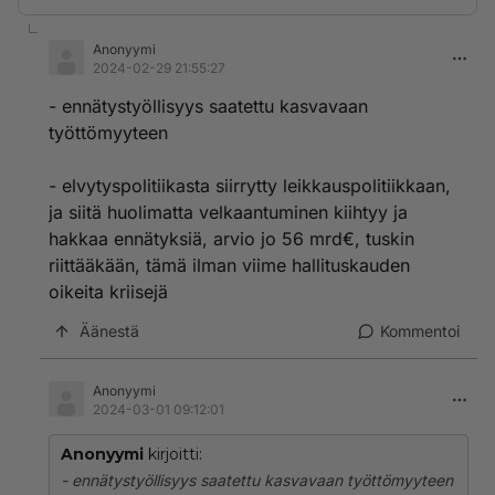
Anonyymi
2024-02-29 21:55:27
- ennätystyöllisyys saatettu kasvavaan
työttömyyteen
- elvytyspolitiikasta siirrytty leikkauspolitiikkaan,
ja siitä huolimatta velkaantuminen kiihtyy ja
hakkaa ennätyksiä, arvio jo 56 mrd€, tuskin
riittääkään, tämä ilman viime hallituskauden
oikeita kriisejä
Äänestä
Kommentoi
Anonyymi
2024-03-01 09:12:01
Anonyymi
kirjoitti:
- ennätystyöllisyys saatettu kasvavaan työttömyyteen