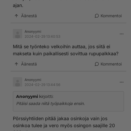
kukkaronnyörejään entistä enemmän... jne.
ajan.
Totta sekin, että työssäkäynnistä tehdään
Äänestä
Kommentoi
äärimmäisen vaikeaa matalapalkka-aloille. Ei siihen
taida enää olla varaa kovin monella, jos kohta ei ilman
töitäkään olemiseen. Kai se on kansan vika, kun emme
Anonyymi
ymmärrä kuolla pois häiritsemästä hallitusta.
2024-02-29 13:40:53
Mitä se työnteko velkoihin auttaa, jos siitä ei
makseta kuin paikallisesti sovittua rupupalkkaa?
Äänestä
Kommentoi
Anonyymi
2024-02-29 13:44:56
Anonyymi
kirjoitti:
Pitäisi saada niitä työpaikkoja ensin.
Pörssiyhtiiden pitää jakaa osinkoja vain jos
osinkoa tulee ja vero myös osingon saajille 20