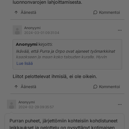
luonnonvarojen lahjoittamisesta.
Äänestä
Kommentoi
Anonyymi
2024-03-01 09:31:04
Anonyymi
kirjoitti:
Ikävää, että Purra ja Orpo ovat ajaneet työmarkkinat
kaaokseen ja maan koko talouden kuralle. Hyvin
ikävää.
Lue lisää
Ei ole sivistysvaltiomaista toimintaa.
Liitot pelottelevat ihmisiä, ei ole oikein.
Lisäksi kokoomuksen epäisänmaallinen loosijohtoisen
suurpääoman nuoleskelu tyykiin kongostail,
Äänestä
Kommentoi
voidaankin lahjoittaa Orpolle pienen miehen lisää
korkea gebardihattu, maan luonnonvarojen
Anonyymi
lahjoittamisesta.
2024-02-29 09:35:57
Purran puheet, järjettömiin kohteisiin kohdistuneet
leikkaukset ja pelottelu on pysyttänyt kotimaisen