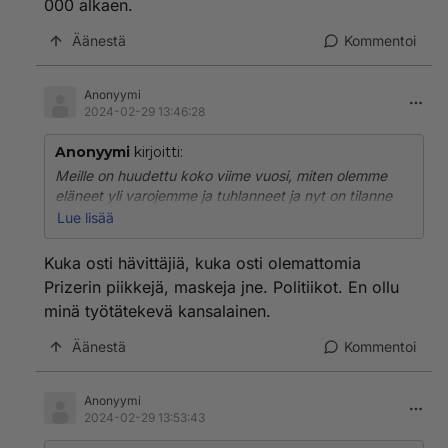
000 alkaen.
Äänestä
Kommentoi
Anonyymi
2024-02-29 13:46:28
Anonyymi
kirjoitti:
Meille on huudettu koko viime vuosi, miten olemme
eläneet yli varojemme ja tuhlanneet ja nyt on tilanne
hirvittävä ja katastrofaalinen jne. Joten ihmiset eivät
Lue lisää
kuluta, firmat ajautuvat konkurssiin, työpaikat
vähenevät, työttömien määrä lisääntyy, hallitus leikkaa
Kuka osti hävittäjiä, kuka osti olemattomia
lisää ja huutaa lisää, ihmiset kiristävät
Prizerin piikkejä, maskeja jne. Politiikot. En ollu
kukkaronnyörejään entistä enemmän... jne.
minä työtätekevä kansalainen.
Totta sekin, että työssäkäynnistä tehdään
Äänestä
Kommentoi
äärimmäisen vaikeaa matalapalkka-aloille. Ei siihen
taida enää olla varaa kovin monella, jos kohta ei ilman
töitäkään olemiseen. Kai se on kansan vika, kun emme
Anonyymi
ymmärrä kuolla pois häiritsemästä hallitusta.
2024-02-29 13:53:43