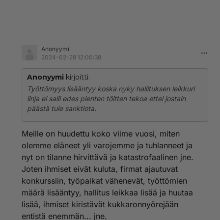
Anonyymi
2024-02-29 12:00:38
Anonyymi
kirjoitti:
Työttömyys lisääntyy koska nyky hallituksen leikkuri
linja ei salli edes pienten töitten tekoa ettei jostain
päästä tule sanktiota.
Meille on huudettu koko viime vuosi, miten
olemme eläneet yli varojemme ja tuhlanneet ja
nyt on tilanne hirvittävä ja katastrofaalinen jne.
Joten ihmiset eivät kuluta, firmat ajautuvat
konkurssiin, työpaikat vähenevät, työttömien
määrä lisääntyy, hallitus leikkaa lisää ja huutaa
lisää, ihmiset kiristävät kukkaronnyörejään
entistä enemmän... jne.