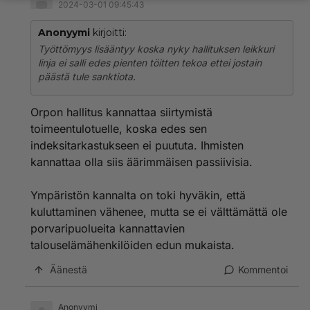
2024-03-01 09:45:43
Anonyymi
kirjoitti:
Työttömyys lisääntyy koska nyky hallituksen leikkuri
linja ei salli edes pienten töitten tekoa ettei jostain
päästä tule sanktiota.
Orpon hallitus kannattaa siirtymistä
toimeentulotuelle, koska edes sen
indeksitarkastukseen ei puututa. Ihmisten
kannattaa olla siis äärimmäisen passiivisia.
Ympäristön kannalta on toki hyväkin, että
kuluttaminen vähenee, mutta se ei välttämättä ole
porvaripuolueita kannattavien
talouselämähenkilöiden edun mukaista.
Äänestä
Kommentoi
Anonyymi