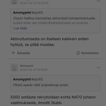
2024-03-01 10:03:55
Anonyymi
kirjoitti:
Orpon hallitus kannattaa siirtymistä toimeentulotuelle,
koska edes sen indeksitarkastukseen ei puututa.
Ihmisten kannattaa olla siis äärimmäisen passiivisia.
Lue lisää
Ympäristön kannalta on toki hyväkin, että
Aktivoitumisesta on itselleen kaikkein eniten
kuluttaminen vähenee, mutta se ei välttämättä ole
hyötyä, se pitää muistaa.
porvaripuolueita kannattavien talouselämähenkilöiden
edun mukaista.
Äänestä
Kommentoi
Anonyymi
2024-03-01 10:16:47
Anonyymi
kirjoitti:
Pitäisi saada niitä työpaikkoja ensin.
5000 sotilasta rekrytoidaan kohta NATO johdon
vaatimuksesta, ilmoitti Stubb.