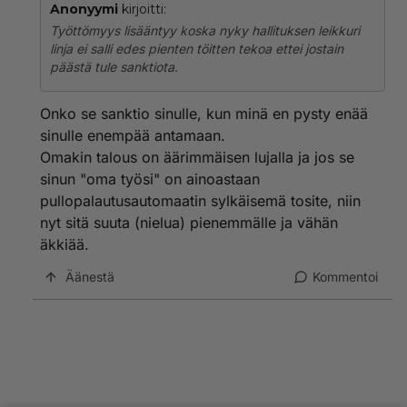
Anonyymi
kirjoitti:
Työttömyys lisääntyy koska nyky hallituksen leikkuri
linja ei salli edes pienten töitten tekoa ettei jostain
päästä tule sanktiota.
Onko se sanktio sinulle, kun minä en pysty enää
sinulle enempää antamaan.
Omakin talous on äärimmäisen lujalla ja jos se
sinun "oma työsi" on ainoastaan
pullopalautusautomaatin sylkäisemä tosite, niin
nyt sitä suuta (nielua) pienemmälle ja vähän
äkkiää.
Äänestä
Kommentoi