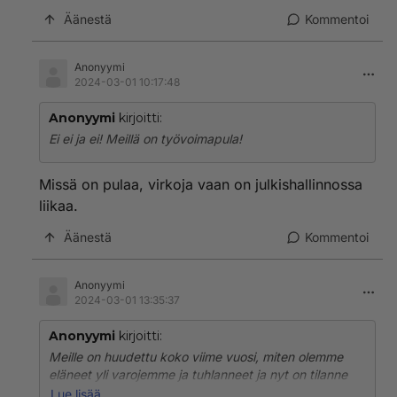
Äänestä
Kommentoi
Anonyymi
2024-03-01 10:17:48
Anonyymi
kirjoitti:
Ei ei ja ei! Meillä on työvoimapula!
Missä on pulaa, virkoja vaan on julkishallinnossa
liikaa.
Äänestä
Kommentoi
Anonyymi
2024-03-01 13:35:37
Anonyymi
kirjoitti:
Meille on huudettu koko viime vuosi, miten olemme
eläneet yli varojemme ja tuhlanneet ja nyt on tilanne
hirvittävä ja katastrofaalinen jne. Joten ihmiset eivät
Lue lisää