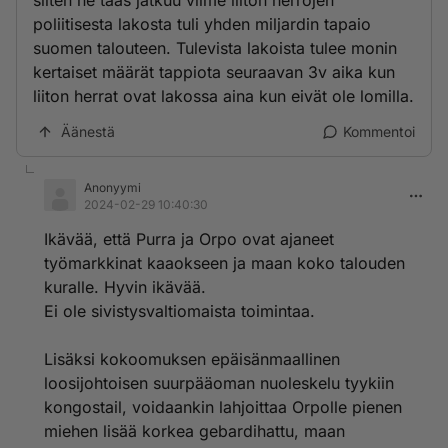
siiten ne taas jatkuu viime liiton herrojen
poliitisesta lakosta tuli yhden miljardin tapaio
suomen talouteen. Tulevista lakoista tulee monin
kertaiset määrät tappiota seuraavan 3v aika kun
liiton herrat ovat lakossa aina kun eivät ole lomilla.
Äänestä
Kommentoi
Anonyymi
2024-02-29 10:40:30
Ikävää, että Purra ja Orpo ovat ajaneet
työmarkkinat kaaokseen ja maan koko talouden
kuralle. Hyvin ikävää.
Ei ole sivistysvaltiomaista toimintaa.
Lisäksi kokoomuksen epäisänmaallinen
loosijohtoisen suurpääoman nuoleskelu tyykiin
kongostail, voidaankin lahjoittaa Orpolle pienen
miehen lisää korkea gebardihattu, maan