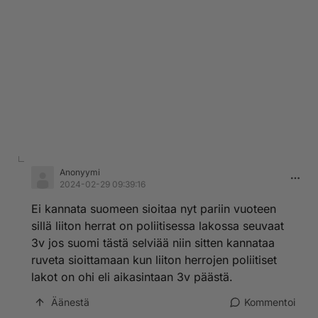
Anonyymi
2024-02-29 09:39:16
Ei kannata suomeen sioitaa nyt pariin vuoteen
sillä liiton herrat on poliitisessa lakossa seuvaat
3v jos suomi tästä selviää niin sitten kannataa
ruveta sioittamaan kun liiton herrojen poliitiset
lakot on ohi eli aikasintaan 3v päästä.
Äänestä
Kommentoi