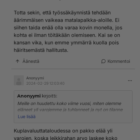
Totta sekin, että työssäkäynnistä tehdään
äärimmäisen vaikeaa matalapalkka-aloille. Ei
siihen taida enää olla varaa kovin monella, jos
kohta ei ilman töitäkään olemiseen. Kai se on
kansan vika, kun emme ymmärrä kuolla pois
häiritsemästä hallitusta.
Äänestä
Kommentoi
Anonyymi
2024-02-29 12:03:40
Anonyymi
kirjoitti:
Meille on huudettu koko viime vuosi, miten olemme
eläneet yli varojemme ja tuhlanneet ja nyt on tilanne
hirvittävä ja katastrofaalinen jne. Joten ihmiset eivät
Lue lisää
kuluta, firmat ajautuvat konkurssiin, työpaikat
vähenevät, työttömien määrä lisääntyy, hallitus leikkaa
Kuplavaluuttataloudessa on pakko elää yli
lisää ja huutaa lisää, ihmiset kiristävät
varojen, koska leikkirahan arvo laskee koko