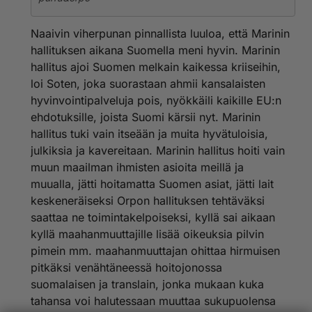
Naaivin viherpunan pinnallista luuloa, että Marinin
hallituksen aikana Suomella meni hyvin. Marinin
hallitus ajoi Suomen melkain kaikessa kriiseihin,
loi Soten, joka suorastaan ahmii kansalaisten
hyvinvointipalveluja pois, nyökkäili kaikille EU:n
ehdotuksille, joista Suomi kärsii nyt. Marinin
hallitus tuki vain itseään ja muita hyvätuloisia,
julkiksia ja kavereitaan. Marinin hallitus hoiti vain
muun maailman ihmisten asioita meillä ja
muualla, jätti hoitamatta Suomen asiat, jätti lait
keskeneräiseksi Orpon hallituksen tehtäväksi
saattaa ne toimintakelpoiseksi, kyllä sai aikaan
kyllä maahanmuuttajille lisää oikeuksia pilvin
pimein mm. maahanmuuttajan ohittaa hirmuisen
pitkäksi venähtäneessä hoitojonossa
suomalaisen ja translain, jonka mukaan kuka
tahansa voi halutessaan muuttaa sukupuolensa