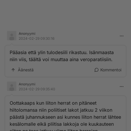
Anonyymi
2024-02-29 09:30:16
Pääasia että ylin tulodesiili rikastuu. Isänmaasta
niin viis, täältä voi muuttaa aina veroparatiisiin.
Äänestä
Kommentoi
Anonyymi
2024-02-29 09:35:40
Oottakaaps kun liiton herrat on pitäneet
hiitolomansa niin poliitiset lakot jatkuu 2 viikon
päästä juhannukseen asi kunnes liiton herrat lähtee
kesälomalle eikä pliitisa lakkoja ole kuukauteen