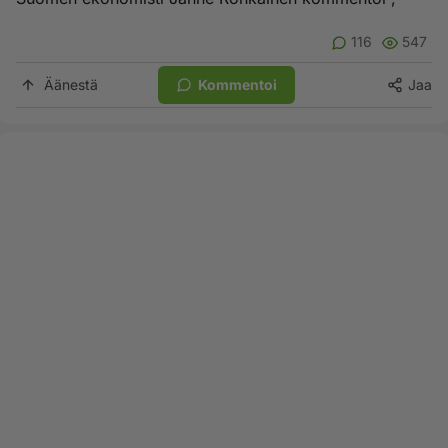
116
547
Äänestä
Kommentoi
Jaa