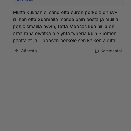
kuluta, firmat ajautuvat konkurssiin, työpaikat
vähenevät, työttömien määrä lisääntyy, hallitus leikkaa
Mutta kukaan ei sano että euron perkele on syy
lisää ja huutaa lisää, ihmiset kiristävät
siiihen että Suomella menee päin peetä ja muilla
kukkaronnyörejään entistä enemmän... jne.
pohjoismailla hyvin, totta Mooses kun niillä on
oma raha eivätkä ole yhtä typeriä kuin Suomen
Totta sekin, että työssäkäynnistä tehdään
äärimmäisen vaikeaa matalapalkka-aloille. Ei siihen
päättäjät ja Lipposen perkele sen kaiken aloitti.
taida enää olla varaa kovin monella, jos kohta ei ilman
Äänestä
Kommentoi
töitäkään olemiseen. Kai se on kansan vika, kun emme
ymmärrä kuolla pois häiritsemästä hallitusta.