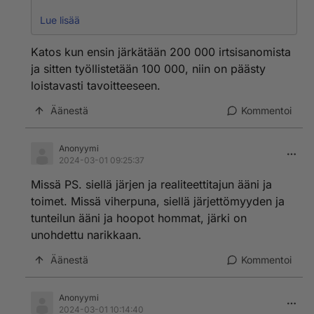
- elvytyspolitiikasta siirrytty leikkauspolitiikkaan, ja
Lue lisää
siitä huolimatta velkaantuminen kiihtyy ja hakkaa
ennätyksiä, arvio jo 56 mrd€, tuskin riittääkään, tämä
Katos kun ensin järkätään 200 000 irtsisanomista
ilman viime hallituskauden oikeita kriisejä
ja sitten työllistetään 100 000, niin on päästy
loistavasti tavoitteeseen.
Äänestä
Kommentoi
Anonyymi
2024-03-01 09:25:37
Missä PS. siellä järjen ja realiteettitajun ääni ja
toimet. Missä viherpuna, siellä järjettömyyden ja
tunteilun ääni ja hoopot hommat, järki on
unohdettu narikkaan.
Äänestä
Kommentoi
Anonyymi
2024-03-01 10:14:40