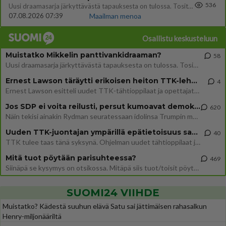
536
Uusi draamasarja järkyttävästä tapauksesta on tulossa. Tositapahtumiin perustuva sarja ammentaa vuoden 1986 Mikkelin pan
07.08.2026 07:39
Maailman menoa
Osallistu keskusteluun
Muistatko Mikkelin panttivankidraaman?
58
Uusi draamasarja järkyttävästä tapauksesta on tulossa. Tositapahtumiin perustuva sarja ammentaa vuoden 1986 Mikkelin pan
Ernest Lawson täräytti erikoisen heiton TTK-lehdistötilaisuudessa: " Onko tässä tarkoituksena...?"
4
Ernest Lawson esitteli uudet TTK-tähtioppilaat ja opettajat torstaina 6.8. lehdistölle. Tulevalla kaudella on yksi hausk
Jos SDP ei voita reilusti, persut kumoavat demokratian Suomesta
620
Näin tekisi ainakin Rydman seuratessaan idolinsa Trumpin mallia https://www.is.fi/politiikka/art-2000012187244.html
Uuden TTK-juontajan ympärillä epätietoisuus sakenee - Nyt MTV hämmentää soppaa
40
TTK tulee taas tänä syksynä. Ohjelman uudet tähtioppilaat julkistetaan torstaina 6. elokuuta klo 14 alkavassa lehdistö
Mitä tuot pöytään parisuhteessa?
469
Siinäpä se kysymys on otsikossa. Mitäpä siis tuot/toisit pöytään parisuhteessa? Oletko mies vai nainen? Koetko sen mitä
SUOMI24 VIIHDE
Muistatko? Kädestä suuhun elävä Satu sai jättimäisen rahasalkun
Henry-miljonääriltä