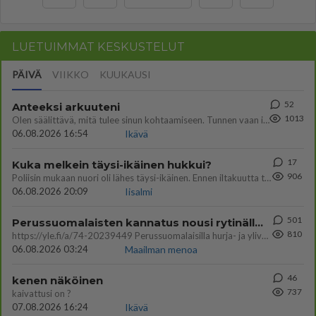
LUETUIMMAT KESKUSTELUT
PÄIVÄ
VIIKKO
KUUKAUSI
52
Anteeksi arkuuteni
1013
Olen säälittävä, mitä tulee sinun kohtaamiseen. Tunnen vaan itseni todella epävarmaksi sun kanssa. Jos minun olisi pitän
06.08.2026 16:54
Ikävä
17
Kuka melkein täysi-ikäinen hukkui?
906
Poliisin mukaan nuori oli lähes täysi-ikäinen. Ennen iltakuutta tulleen ilmoituksen mukaan ihminen oli joutunut mahdoll
06.08.2026 20:09
Iisalmi
501
Perussuomalaisten kannatus nousi rytinällä Ylen tänään julkaisemassa tuoreimmassa gallup-kyselyssä.
810
https://yle.fi/a/74-20239449 Perussuomalaisilla hurja- ja ylivoimaisesti suurin nousu tässä uudessa Ylen gallupissa. Kyl
06.08.2026 03:24
Maailman menoa
46
kenen näköinen
737
kaivattusi on ?
07.08.2026 16:24
Ikävä