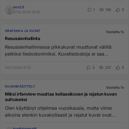
tienestiä vastaan. �...
mrs23
1
130
0
27.10.2024 14:10
GRAFIIKKA JA KUVAT
Vastattu 1v
Resussienhallinta
Resussienhallinnassa pikkukuvat muuttuvat välillä
pelkiksi tiedostonimiksi. Kuvatiedostoja ei saa
muutettua kuten norm...
02.11.2024 21:15
3
227
0
KUVANKÄSITTELY
Vastattu 1v
Miksi irfanview muuttaa kollaasikuvan ja rajatun kuvan
suttuiseksi
Olen käyttänyt ohjelmaa vuosikausia, mutta viime
aikoina etenkin kuvakollaasit ja rajatut kuvat ovat
muuttuneet suttuisi...
hunttalanmatti