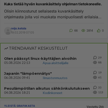
Kuka tietää hyvän kuvankäsittely ohjelman tietokoneelle.
Olisin kiinnostunut sellaisesta kuvankäsittely
ohjelmasta jolla voi muokata monipuolisesti erilaisia
kuvia ja tehdä niih...
reijo.ketola
66
2814
0
19.02.2019 07:05
TRENDAAVAT KESKUSTELUT
29
Olen päässyt linux-käyttäjien aivoihin
88
05.08.2026 22:13
Apua aloittelijalle
19
Japanin "lämpöennätys"
61
06.08.2026 09:41
Ilmastonmuutos
33
Pesulämpötilan aikutus sähkönkulutukseen
113
04.08.2026 18:21
Kodinkoneet
YLEISTÄ GRAFIIKASTA
Vastattu 2kk