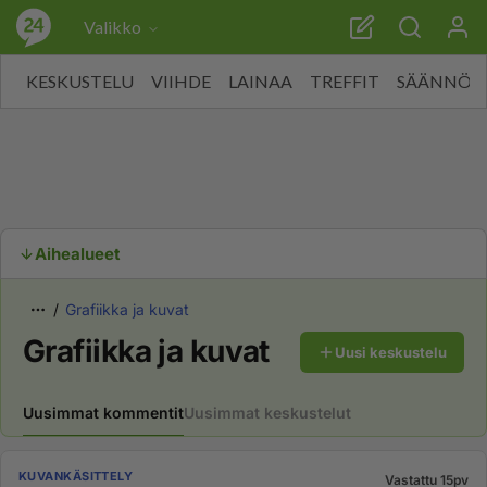
Valikko
KESKUSTELU
VIIHDE
LAINAA
TREFFIT
SÄÄNNÖT
Aihealueet
Grafiikka ja kuvat
Grafiikka ja kuvat
Uusi keskustelu
Uusimmat kommentit
Uusimmat keskustelut
KUVANKÄSITTELY
Vastattu 15pv