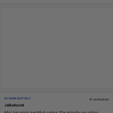
KUVANKÄSITTELY
Ei vastauksia
Jalkakuvat
Moi haluaisin kerättyä rahaa 10e minulla on viikko