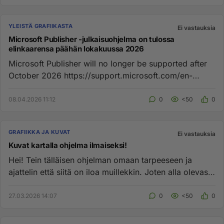
YLEISTÄ GRAFIIKASTA
Ei vastauksia
Microsoft Publisher -julkaisuohjelma on tulossa
elinkaarensa päähän lokakuussa 2026
Microsoft Publisher will no longer be supported after
October 2026 https://support.microsoft.com/en-
gb/office/microsoft...
08.04.2026 11:12
0
<50
0
GRAFIIKKA JA KUVAT
Ei vastauksia
Kuvat kartalla ohjelma ilmaiseksi!
Hei! Tein tälläisen ohjelman omaan tarpeeseen ja
ajattelin että siitä on iloa muillekkin. Joten alla olevasta
linkistä p...
27.03.2026 14:07
0
<50
0