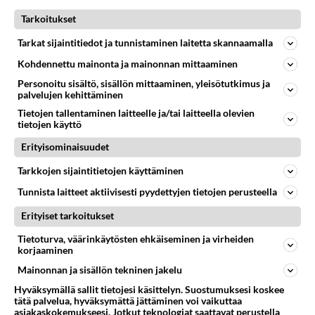
13.02.2008 11:53
8
1379
0
Tarkoitukset
Tarkat sijaintitiedot ja tunnistaminen laitetta skannaamalla
YLEISTÄ GRAFIIKASTA
Ei vastauksia
Kohdennettu mainonta ja mainonnan mittaaminen
JPG ja jpeg muotoon jpg miten?
Personoitu sisältö, sisällön mittaaminen, yleisötutkimus ja
Pitäisi saada muutetuksi JPG ja jpeg -
palvelujen kehittäminen
tiedostopäätteeliset digikuvat jpg-muotoon. Avasin
Tietojen tallentaminen laitteelle ja/tai laitteella olevien
tietojen käyttö
kuvat Photoshop Elementsissa ja...
01.12.2022 09:58
1
115
0
Erityisominaisuudet
Tarkkojen sijaintitietojen käyttäminen
GRAFIIKKA JA KUVAT
Tunnista laitteet aktiivisesti pyydettyjen tietojen perusteella
Vastattu 3v
Ultra Black Pigment
Erityiset tarkoitukset
Otsikon väriä tulostimeen: Epson ET-2650 - onko
Tietoturva, väärinkäytösten ehkäiseminen ja virheiden
saatavilla?...
korjaaminen
Mainonnan ja sisällön tekninen jakelu
07.04.2023 09:37
3
121
0
Hyväksymällä sallit tietojesi käsittelyn. Suostumuksesi koskee
tätä palvelua, hyväksymättä jättäminen voi vaikuttaa
asiakaskokemukseesi. Jotkut teknologiat saattavat perustella