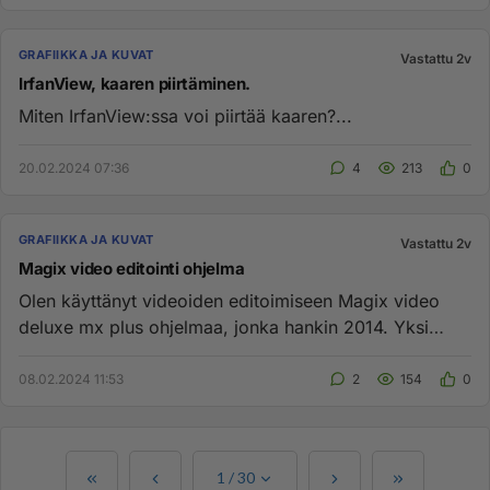
GRAFIIKKA JA KUVAT
Vastattu 2v
IrfanView, kaaren piirtäminen.
Miten IrfanView:ssa voi piirtää kaaren?...
20.02.2024 07:36
4
213
0
GRAFIIKKA JA KUVAT
Vastattu 2v
Magix video editointi ohjelma
Olen käyttänyt videoiden editoimiseen Magix video
deluxe mx plus ohjelmaa, jonka hankin 2014. Yksi
ongelma kuitenkin ilm...
08.02.2024 11:53
2
154
0
1
/
30