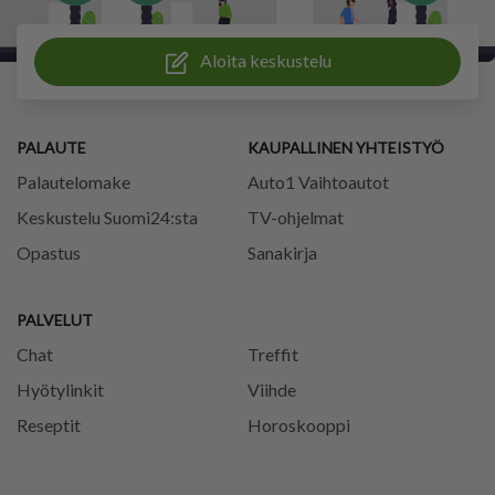
Aloita keskustelu
PALAUTE
KAUPALLINEN YHTEISTYÖ
Palautelomake
Auto1 Vaihtoautot
Keskustelu Suomi24:sta
TV-ohjelmat
Opastus
Sanakirja
PALVELUT
Chat
Treffit
Hyötylinkit
Viihde
Reseptit
Horoskooppi