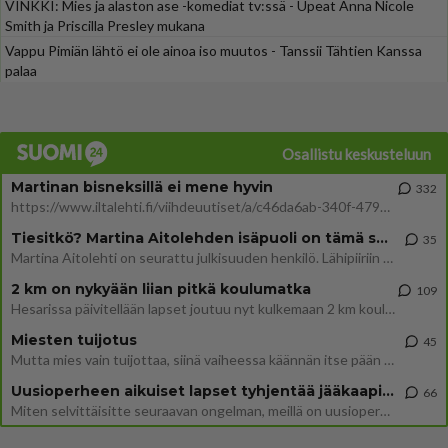
VINKKI: Mies ja alaston ase -komediat tv:ssä - Upeat Anna Nicole
Smith ja Priscilla Presley mukana
Vappu Pimiän lähtö ei ole ainoa iso muutos - Tanssii Tähtien Kanssa
palaa
Osallistu keskusteluun
Martinan bisneksillä ei mene hyvin
332
https://www.iltalehti.fi/viihdeuutiset/a/c46da6ab-340f-4790-aaa7-0865eed2336 Yrityksen konkurssihakemus on tullut kärä
Tiesitkö? Martina Aitolehden isäpuoli on tämä suosittu laulaja
35
Martina Aitolehti on seurattu julkisuuden henkilö. Lähipiiriin mahtuu muitakin tunnettuja henkilöitä. Tiesitkö, että Ma
2 km on nykyään liian pitkä koulumatka
109
Hesarissa päivitellään lapset joutuu nyt kulkemaan 2 km kouluun jösses. Ruostefillarilla tuo matka menee vaikka miten äk
Miesten tuijotus
45
Mutta mies vain tuijottaa, siinä vaiheessa käännän itse pään pois. Mikä juttu? Yleensä jos joku tuijottaa tai katsoo, hä
Uusioperheen aikuiset lapset tyhjentää jääkaapin käydessään
66
Miten selvittäisitte seuraavan ongelman, meillä on uusioperhe, minulla teini-ikäiset lapset ja puolisolla aikuiset, jotk