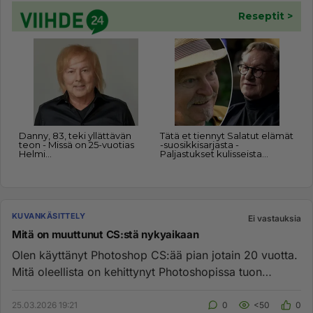
KUVANKÄSITTELY
Ei vastauksia
Mitä on muuttunut CS:stä nykyaikaan
Olen käyttänyt Photoshop CS:ää pian jotain 20 vuotta.
Mitä oleellista on kehittynyt Photoshopissa tuon
jälkeen? Lähinnä...
25.03.2026 19:21
0
<50
0