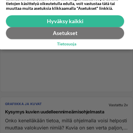
tietojen käsittelyä oikeutetulla edulla, voit vastustaa tätä tai
muuttaa muita asetuksia klikkaamalla "Asetukset" linkkiä.
Hyväksy kaikki
Asetukset
Tietosuoja
GRAFIIKKA JA KUVAT
Vastattu 2v
Kysymys kuvien uudelleennimeämisohjelmasta
Onko kenelläkään tietoa, millä ohjelmalla voisi helposti
muuttaa valokuvien nimiä? Kuvia on sen verta paljon,