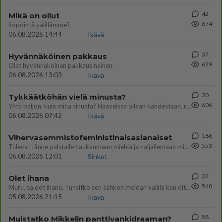
42
Mikä on ollut
674
Söpöintä välillämme?
06.08.2026 14:44
Ikävä
37
Hyvännäköinen pakkaus
629
Olet hyvännäköinen pakkaus nainen.
06.08.2026 13:03
Ikävä
30
Tykkäätköhän vielä minusta?
606
Yhtä paljon, kuin minä sinusta? Haaveissa ollaan kahdestaan, rauhassa ja lähennytään fyysisesti ja tutustutaan syvemmin
06.08.2026 07:42
Ikävä
166
Vihervasemmistofeministinaisasianaiset
553
Tulevat tänne palstalle haukkumaan miehiä ja naljailemaan miehelle, kehuvat olevansa heitä parempia. Itse asuvat MIEHE
06.08.2026 12:01
Sinkut
37
Olet ihana
540
Muru, sä oot ihana. Tunsitko sen sähkön meidän välillä kun oltiin ihan låhekkäin? 👩‍❤️‍👩❤️😼😘
05.08.2026 21:15
Ikävä
58
Muistatko Mikkelin panttivankidraaman?