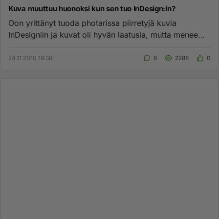
Kuva muuttuu huonoksi kun sen tuo InDesign:in?
Oon yrittänyt tuoda photarissa piirretyjä kuvia
InDesigniin ja kuvat oli hyvän laatusia, mutta menee
ihan mössöksi. Sama...
24.11.2010 19:38
6
2288
0