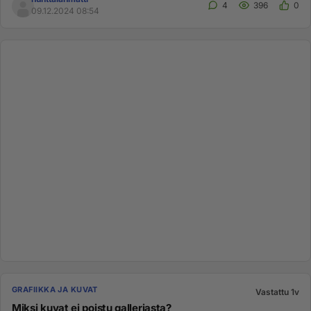
4
396
0
09.12.2024 08:54
GRAFIIKKA JA KUVAT
Vastattu 1v
Miksi kuvat ei poistu galleriasta?