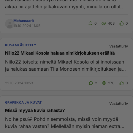
aikaa nii ajattelin jalkakuvan myynti, minulla on ollut
tosi rankkaa ...
Mehumaarit
0
403
0
19.10.2024 11:05
KUVANKÄSITTELY
Vastattu 1v
Niilo22 Mikael Kosola haluaa nimikirjoituksen eräältä
Niilo22 toiselta nimeltä Mikael Kosola olisi innoissaan
ja halukas saamaan Tiia Monosen nimikirjoituksen ja
fanikuvia ni...
22.10.2024 19:53
2
270
0
GRAFIIKKA JA KUVAT
Vastattu 1v
Missä myydä kuvia rahasta?
No heipsu🤭 Pohdin semmoista, missä voin myydä
kuvia rahaa vasten? Miellellään myisin hieman extra