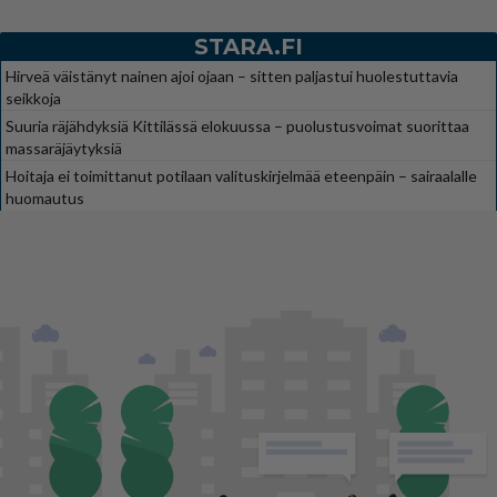
STARA.FI
Hirveä väistänyt nainen ajoi ojaan – sitten paljastui huolestuttavia
seikkoja
Suuria räjähdyksiä Kittilässä elokuussa – puolustusvoimat suorittaa
massaräjäytyksiä
Hoitaja ei toimittanut potilaan valituskirjelmää eteenpäin – sairaalalle
huomautus