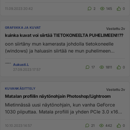
että ei vi...
11.09.2023 20:42
2
145
0
GRAFIIKKA JA KUVAT
Vastattu 2v
kuinka kuvat voi siirtää TIETOKONEELTA PUHELIMEEN!!??
oon siirtäny mun kamerasta johdolla tietokoneelle
(windows) ja haluasin siirtää ne mun puhelimeen
(android) koska en tee...
Aukusti.L
17
1811
0
27.09.2023 17:57
KUVANKÄSITTELY
Vastattu 2v
Matalan profiilin näytönohjain Photoshop/Lightroom
Mietinnässä uusi näytönohjain, kun vanha GeForce
1030 piiputtaa. Matala profiili ja yhden PCIe 3.0 x16
paikan olemassaol...
10.10.2023 14:57
21
442
0