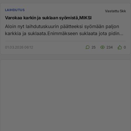
LAIHDUTUS
Vastattu 5kk
Varokaa karkin ja suklaan syömistä,MIKSI
Aloin nyt laihdutuskuurin päätteeksi syömään paljon
karkkia ja suklaata.Enimmäkseen suklaata jota pidin
terveellisempänä...
01.03.2026 06:12
25
234
0