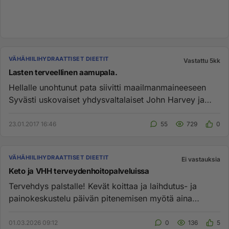
VÄHÄHIILIHYDRAATTISET DIEETIT
Vastattu 5kk
Lasten terveellinen aamupala.
Hellalle unohtunut pata siivitti maailmanmaineeseen
Syvästi uskovaiset yhdysvaltalaiset John Harvey ja
Will Keith Kellog...
23.01.2017 16:46
55
729
0
VÄHÄHIILIHYDRAATTISET DIEETIT
Ei vastauksia
Keto ja VHH terveydenhoitopalveluissa
Tervehdys palstalle! Kevät koittaa ja laihdutus- ja
painokeskustelu päivän pitenemisen myötä aina
vilkastuu. Sille joka...
01.03.2026 09:12
0
136
5