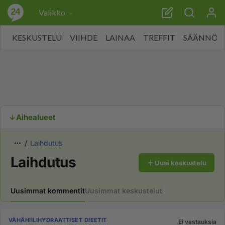
Valikko
KESKUSTELU
VIIHDE
LAINAA
TREFFIT
SÄÄNNÖT
Aihealueet
Laihdutus
Laihdutus
Uusi keskustelu
Uusimmat kommentit
Uusimmat keskustelut
VÄHÄHIILIHYDRAATTISET DIEETIT
Ei vastauksia