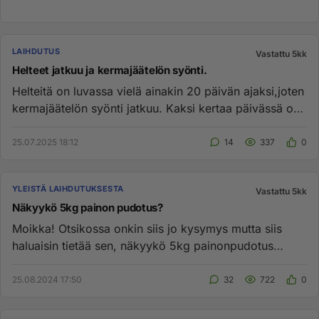
LAIHDUTUS
Vastattu 5kk
Helteet jatkuu ja kermajäätelön syönti.
Helteitä on luvassa vielä ainakin 20 päivän ajaksi,joten
kermajäätelön syönti jatkuu. Kaksi kertaa päivässä on
ehdoton ...
25.07.2025 18:12
14
337
0
YLEISTÄ LAIHDUTUKSESTA
Vastattu 5kk
Näkyykö 5kg painon pudotus?
Moikka! Otsikossa onkin siis jo kysymys mutta siis
haluaisin tietää sen, näkyykö 5kg painonpudotus
normaalipainoisella j...
25.08.2024 17:50
32
722
0