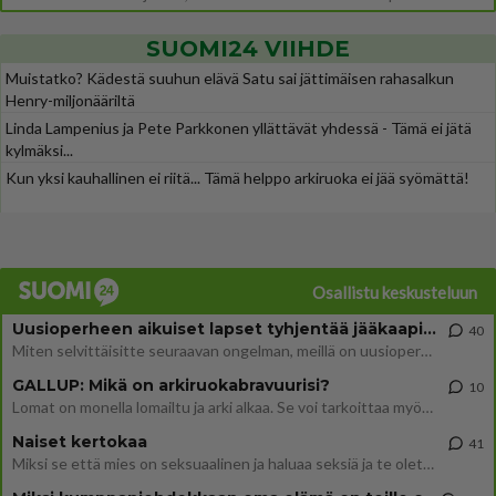
SUOMI24 VIIHDE
Muistatko? Kädestä suuhun elävä Satu sai jättimäisen rahasalkun
Henry-miljonääriltä
Linda Lampenius ja Pete Parkkonen yllättävät yhdessä - Tämä ei jätä
kylmäksi...
Kun yksi kauhallinen ei riitä... Tämä helppo arkiruoka ei jää syömättä!
Osallistu keskusteluun
Uusioperheen aikuiset lapset tyhjentää jääkaapin käydessään
40
Miten selvittäisitte seuraavan ongelman, meillä on uusioperhe, minulla teini-ikäiset lapset ja puolisolla aikuiset, jotk
GALLUP: Mikä on arkiruokabravuurisi?
10
Lomat on monella lomailtu ja arki alkaa. Se voi tarkoittaa myös sitä, että grillailut on grillattu ja palataan arjen ruo
Naiset kertokaa
41
Miksi se että mies on seksuaalinen ja haluaa seksiä ja te olette hänen mielestänne haluttava on vastenmielistä? Mikä sii