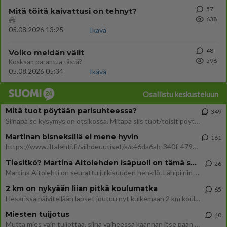
57
Mitä töitä kaivattusi on tehnyt?
638
😅
05.08.2026 13:25
Ikävä
48
Voiko meidän välit
598
Koskaan parantua tästä?
05.08.2026 05:34
Ikävä
Osallistu keskusteluun
Mitä tuot pöytään parisuhteessa?
349
Siinäpä se kysymys on otsikossa. Mitäpä siis tuot/toisit pöytään parisuhteessa? Oletko mies vai nainen? Koetko sen mitä
Martinan bisneksillä ei mene hyvin
161
https://www.iltalehti.fi/viihdeuutiset/a/c46da6ab-340f-4790-aaa7-0865eed2336 Yrityksen konkurssihakemus on tullut kärä
Tiesitkö? Martina Aitolehden isäpuoli on tämä suosittu laulaja
26
Martina Aitolehti on seurattu julkisuuden henkilö. Lähipiiriin mahtuu muitakin tunnettuja henkilöitä. Tiesitkö, että Ma
2 km on nykyään liian pitkä koulumatka
65
Hesarissa päivitellään lapset joutuu nyt kulkemaan 2 km kouluun jösses. Ruostefillarilla tuo matka menee vaikka miten äk
Miesten tuijotus
40
Mutta mies vain tuijottaa, siinä vaiheessa käännän itse pään pois. Mikä juttu? Yleensä jos joku tuijottaa tai katsoo, hä