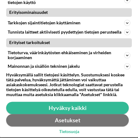
Onko teillä kokemusta kirkastetun voin käytöstä?
tietojen käyttö
Huomasin että saa jo valmiina paketissa eikä tarvi
Erityisominaisuudet
tehdä itse. On nime...
Tarkkojen sijaintitietojen käyttäminen
22.02.2026 12:03
10
124
0
Tunnista laitteet aktiivisesti pyydettyjen tietojen perusteella
Erityiset tarkoitukset
Tietoturva, väärinkäytösten ehkäiseminen ja virheiden
korjaaminen
Mainonnan ja sisällön tekninen jakelu
Hyväksymällä sallit tietojesi käsittelyn. Suostumuksesi koskee
tätä palvelua, hyväksymättä jättäminen voi vaikuttaa
asiakaskokemukseesi. Jotkut teknologiat saattavat perustella
tietojen käsittelyä oikeutetulla edulla, voit vastustaa tätä tai
muuttaa muita asetuksia klikkaamalla "Asetukset" linkkiä.
Hyväksy kaikki
Asetukset
Tietosuoja