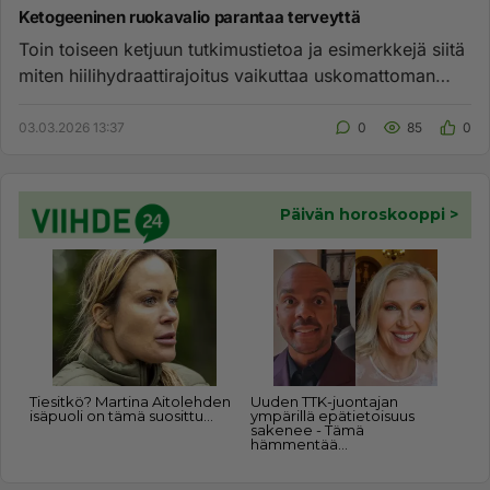
Ketogeeninen ruokavalio parantaa terveyttä
Toin toiseen ketjuun tutkimustietoa ja esimerkkejä siitä
miten hiilihydraattirajoitus vaikuttaa uskomattoman
hienolla t...
03.03.2026 13:37
0
85
0