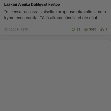
Lääkäri Annika Dahlqvist kertoo
"olleensa runsasrasvaisella karppausruokavaliolla noin
kymmenen vuotta. Tänä aikana hänellä ei ole ollut
yhtään sairausl...
23.06.2014 22:15
83
5086
1