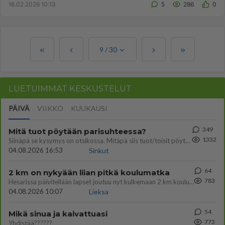
16.02.2026 10:13
5
286
0
9
/
30
LUETUIMMAT KESKUSTELUT
PÄIVÄ
VIIKKO
KUUKAUSI
349
Mitä tuot pöytään parisuhteessa?
1332
Siinäpä se kysymys on otsikossa. Mitäpä siis tuot/toisit pöytään parisuhteessa? Oletko mies vai nainen? Koetko sen mitä
04.08.2026 16:53
Sinkut
64
2 km on nykyään liian pitkä koulumatka
783
Hesarissa päivitellään lapset joutuu nyt kulkemaan 2 km kouluun jösses. Ruostefillarilla tuo matka menee vaikka miten äk
04.08.2026 10:07
Lieksa
54
Mikä sinua ja kaivattuasi
773
Yhdistää??????