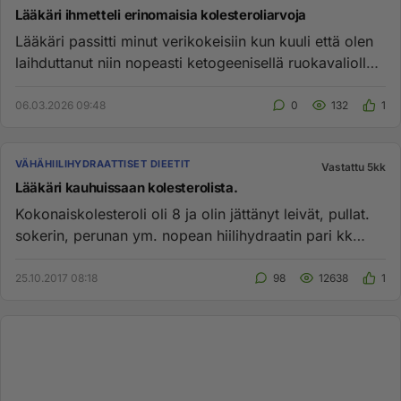
Lääkäri ihmetteli erinomaisia kolesteroliarvoja
Lääkäri passitti minut verikokeisiin kun kuuli että olen
laihduttanut niin nopeasti ketogeenisellä ruokavaliolla.
Lääkär...
06.03.2026 09:48
0
132
1
VÄHÄHIILIHYDRAATTISET DIEETIT
Vastattu 5kk
Lääkäri kauhuissaan kolesterolista.
Kokonaiskolesteroli oli 8 ja olin jättänyt leivät, pullat.
sokerin, perunan ym. nopean hiilihydraatin pari kk
sitten. Ei...
25.10.2017 08:18
98
12638
1