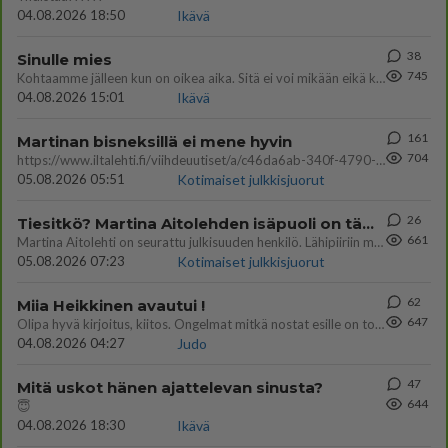
04.08.2026 18:50
Ikävä
38
Sinulle mies
745
Kohtaamme jälleen kun on oikea aika. Sitä ei voi mikään eikä kukaan estää <3 <3
04.08.2026 15:01
Ikävä
161
Martinan bisneksillä ei mene hyvin
704
https://www.iltalehti.fi/viihdeuutiset/a/c46da6ab-340f-4790-aaa7-0865eed2336 Yrityksen konkurssihakemus on tullut kärä
05.08.2026 05:51
Kotimaiset julkkisjuorut
26
Tiesitkö? Martina Aitolehden isäpuoli on tämä suosittu laulaja
661
Martina Aitolehti on seurattu julkisuuden henkilö. Lähipiiriin mahtuu muitakin tunnettuja henkilöitä. Tiesitkö, että Ma
05.08.2026 07:23
Kotimaiset julkkisjuorut
62
Miia Heikkinen avautui !
647
Olipa hyvä kirjoitus, kiitos. Ongelmat mitkä nostat esille on todellisia ja tämä ylimielisyys totta ja se näkyy kaikessa
04.08.2026 04:27
Judo
47
Mitä uskot hänen ajattelevan sinusta?
644
😇
04.08.2026 18:30
Ikävä