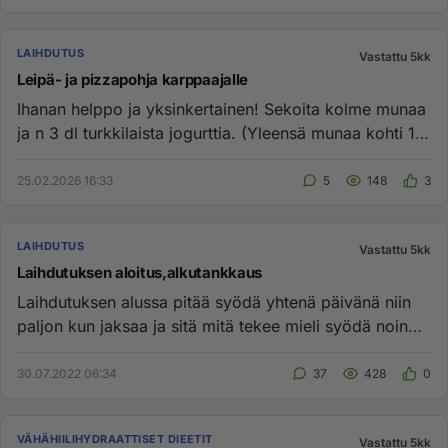
LAIHDUTUS
Vastattu 5kk
Leipä- ja pizzapohja karppaajalle
Ihanan helppo ja yksinkertainen! Sekoita kolme munaa
ja n 3 dl turkkilaista jogurttia. (Yleensä munaa kohti 1
dl jugur...
25.02.2026 16:33
5
148
3
LAIHDUTUS
Vastattu 5kk
Laihdutuksen aloitus,alkutankkaus
Laihdutuksen alussa pitää syödä yhtenä päivänä niin
paljon kun jaksaa ja sitä mitä tekee mieli syödä noin
5000-6000 kalo...
30.07.2022 06:34
37
428
0
VÄHÄHIILIHYDRAATTISET DIEETIT
Vastattu 5kk