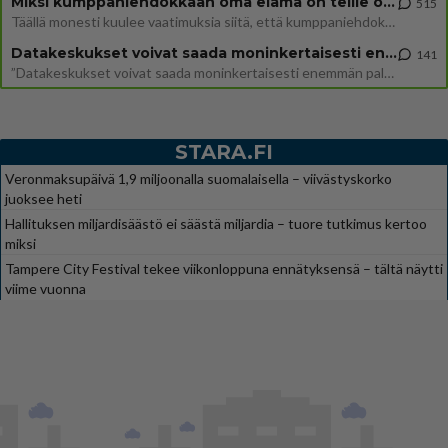
Miksi kumppaniehdokkaan oma elämä on teille ongelma?
515
Täällä monesti kuulee vaatimuksia siitä, että kumppaniehdokkaalla ei saisi olla lemmikkejä, lapsia, kavereita, eksiä, su
Datakeskukset voivat saada moninkertaisesti enemmän palautuksia kuin mitä ne maksavat veroja
141
”Datakeskukset voivat saada moninkertaisesti enemmän palautuksia kuin mitä ne maksavat veroja”, sanoo professori Jussi K
STARA.FI
Veronmaksupäivä 1,9 miljoonalla suomalaisella – viivästyskorko
juoksee heti
Hallituksen miljardisäästö ei säästä miljardia – tuore tutkimus kertoo
miksi
Tampere City Festival tekee viikonloppuna ennätyksensä – tältä näytti
viime vuonna