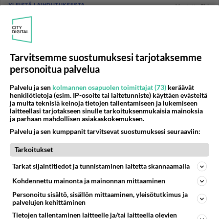
YLEISTÄ LAIHDUTUKSESTA
Vastattu 5kk
Vaikkei kaloreita kannata räknätäkään ...
niin näkyy ne silti Sport Tracker -apissa. Se mittaa
painon mukaan kalorien kulutuksen, se ottaako
korkeusvaihtelut jot...
Tarvitsemme suostumuksesi tarjotaksemme
personoitua palvelua
26.10.2024 14:24
9
316
0
Palvelu ja sen
kolmannen osapuolen toimittajat (73)
keräävät
henkilötietoja (esim. IP-osoite tai laitetunniste) käyttäen evästeitä
YLEISTÄ LAIHDUTUKSESTA
Vastattu 5kk
ja muita teknisiä keinoja tietojen tallentamiseen ja lukemiseen
laitteellasi tarjotakseen sinulle tarkoituksenmukaisia mainoksia
Mistä löytyy kalorilaskuri ja ilmainen ruokapäiväkirja?
ja parhaan mahdollisen asiakaskokemuksen.
Olen yrittänyt etsiä ja löysinkin kerran, mutta en
Palvelu ja sen kumppanit tarvitsevat suostumuksesi seuraaviin:
ymmärtänyt koko sivusta yhtään mitään....
Tarkoitukset
13.01.2013 10:36
15
8677
0
Tarkat sijaintitiedot ja tunnistaminen laitetta skannaamalla
Kohdennettu mainonta ja mainonnan mittaaminen
LAIHDUTUS
Personoitu sisältö, sisällön mittaaminen, yleisötutkimus ja
Vastattu 5kk
palvelujen kehittäminen
Kirkastettu voi ja sen käyttökohteet
Tietojen tallentaminen laitteelle ja/tai laitteella olevien