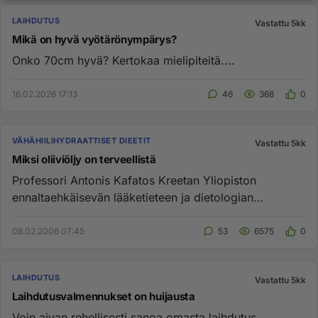
LAIHDUTUS
Vastattu 5kk
Mikä on hyvä vyötärönympärys?
Onko 70cm hyvä? Kertokaa mielipiteitä....
16.02.2026 17:13
46
368
0
VÄHÄHIILIHYDRAATTISET DIEETIT
Vastattu 5kk
Miksi oliiviöljy on terveellistä
Professori Antonis Kafatos Kreetan Yliopiston
ennaltaehkäisevän lääketieteen ja dietologian
laitokselta: Oliiviöljy on ...
08.02.2006 07:45
53
6575
0
LAIHDUTUS
Vastattu 5kk
Laihdutusvalmennukset on huijausta
Voin aivan rehellisesti sanoa omasta laihdutus