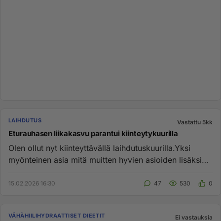
LAIHDUTUS
Vastattu 5kk
Eturauhasen liikakasvu parantui kiinteytykuurilla
Olen ollut nyt kiinteyttävällä laihdutuskuurilla.Yksi
myönteinen asia mitä muitten hyvien asioiden lisäksi
on se että k...
15.02.2026 16:30
47
530
0
VÄHÄHIILIHYDRAATTISET DIEETIT
Ei vastauksia