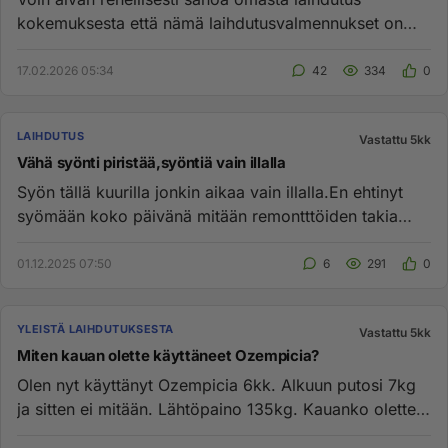
kokemuksesta että nämä laihdutusvalmennukset on
täyttä huijausta. Näissä...
17.02.2026 05:34
42
334
0
LAIHDUTUS
Vastattu 5kk
Vähä syönti piristää,syöntiä vain illalla
Syön tällä kuurilla jonkin aikaa vain illalla.En ehtinyt
syömään koko päivänä mitään remontttöiden takia
joten söin kaik...
01.12.2025 07:50
6
291
0
YLEISTÄ LAIHDUTUKSESTA
Vastattu 5kk
Miten kauan olette käyttäneet Ozempicia?
Olen nyt käyttänyt Ozempicia 6kk. Alkuun putosi 7kg
ja sitten ei mitään. Lähtöpaino 135kg. Kauanko olette
käyttäneet -...